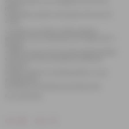
atsevišķas biļetes, kā arī, iegādājoties elektroniski
jebkuru
vilciena biļeti, papildus tiek piešķirta vēl 5 procentu
atlaide.
Lai ieplānotu sev ērtāko un ātrāko nokļūšanu
galamērķī, maršruta plānošanas rīkā «Google maps» ir
integrēti
«Pasažieru vilciena» reisi, kas sniedz iespēju lietotājam
salīdzināt savā maršrutā pieejamos sabiedriskā
transporta
līdzekļus, aplūkot to kursēšanas grafikus un ceļā
pavadāmo laiku,
lai izvēlētos sev tīkamāko pārvietošanās veidu.
Foto: publicitātes
Drukāt
Dalīties