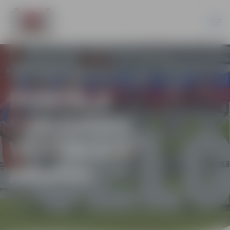
PORTĀLA
“JELGAVAS
VĒSTNESIS”
ARHĪVS