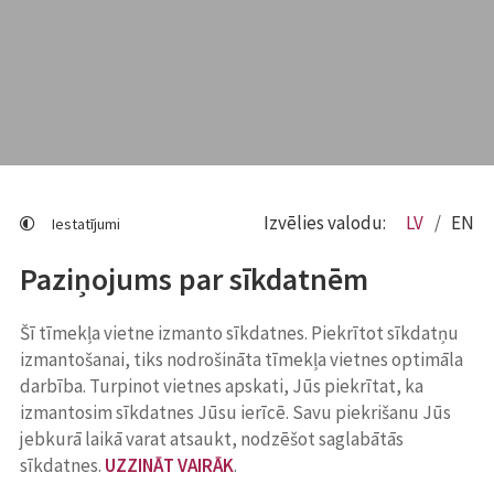
Izvēlies valodu:
LV
EN
Iestatījumi
Paziņojums par sīkdatnēm
Šī tīmekļa vietne izmanto sīkdatnes. Piekrītot sīkdatņu
izmantošanai, tiks nodrošināta tīmekļa vietnes optimāla
darbība. Turpinot vietnes apskati, Jūs piekrītat, ka
izmantosim sīkdatnes Jūsu ierīcē. Savu piekrišanu Jūs
jebkurā laikā varat atsaukt, nodzēšot saglabātās
sīkdatnes.
UZZINĀT VAIRĀK
.