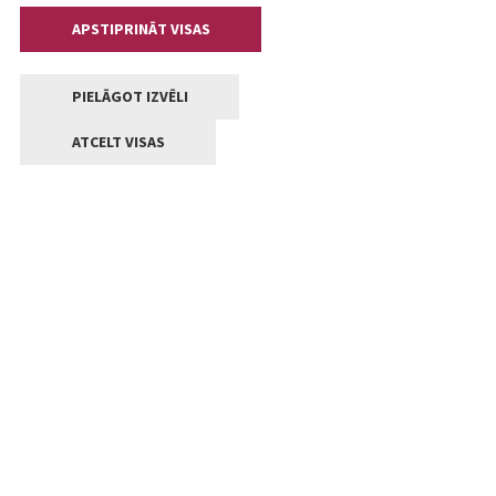
APSTIPRINĀT VISAS
PIELĀGOT IZVĒLI
ATCELT VISAS
Kontakti
Jelgavas valstpilsētas pašvaldība
Lielā iela 11, Jelgava, LV-3001
+371 63005522