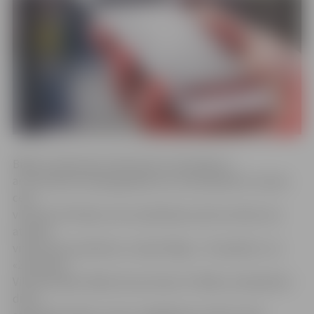
Biļete savienotam maršrutam ir parocīga un
arī finansiāli izdevīga gadījumos, kad pasažieris turpina
ceļu
vilcienā citā līnijā, veicot pārsēšanos pieturvietās, kas
atrodas
vienā zonā, piemēram, stacijā «Rīga», «Torņakalns» vai
«Zemitāni».
Vilciena biļete šādam braucienam ir lētāka, nekā pērkot
divas