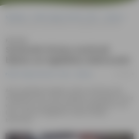
Sākumlapa
Portāla “Jelgavas Vēstnesis” arhīvs
Satiksme
Savienotā vilcienu maršrutā biļetes var iegādāties elektroniski
Klausīties
Savienotā vilcienu maršrutā
biļetes var iegādāties elektroniski
22/11/2019
Portāla “Jelgavas Vēstnesis” arhīvs
Satiksme
Akciju sabiedrība «Pasažieru vilciens» informē, ka tās
mobilajā lietotnē ir veikti uzlabojumi, lai pasažieri, kuri ar
vilcienu brauc savienotā maršrutā ar pārsēšanos uz citu
līniju, varētu ērti iegādāties e-biļeti arī šādam
braucienam.