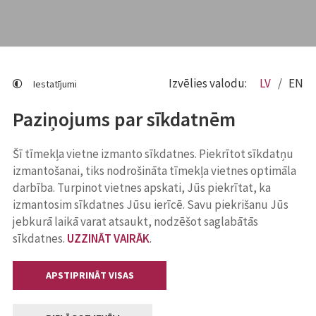
Izvēlies valodu:
LV
EN
Iestatījumi
Paziņojums par sīkdatnēm
Šī tīmekļa vietne izmanto sīkdatnes. Piekrītot sīkdatņu
izmantošanai, tiks nodrošināta tīmekļa vietnes optimāla
darbība. Turpinot vietnes apskati, Jūs piekrītat, ka
izmantosim sīkdatnes Jūsu ierīcē. Savu piekrišanu Jūs
jebkurā laikā varat atsaukt, nodzēšot saglabātās
sīkdatnes.
UZZINĀT VAIRĀK
.
APSTIPRINĀT VISAS