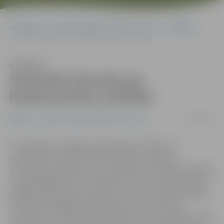
Sākumlapa
Portāla “Jelgavas Vēstnesis” arhīvs
Izglītība
Seminārā informēs par bioekonomikas attīstību
Klausīties
Seminārā informēs par
bioekonomikas attīstību
14/09/2018
Izglītība
Portāla “Jelgavas Vēstnesis” arhīvs
21. septembrī Jelgavas pilī pulksten 10 līdz 16
norisināsies seminārs «Bioekonomika: vadība un
attīstības perspektīvas», ko organizē LLU Bioekonomikas
un ilgtspējīgo resursu vadības centrs. Semināra sākumā
dažādu organizāciju speciālisti ziņos par bioekonomikas
attīstības iespējām Latvijā, kā arī instrumentiem
uzņēmēju un zinātnieku sadarbībai, bet turpinājumā tiks