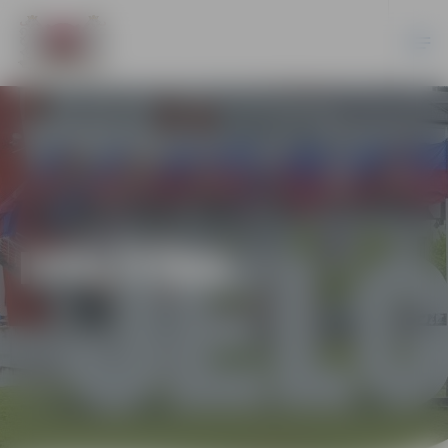
IZGLĪTĪBA