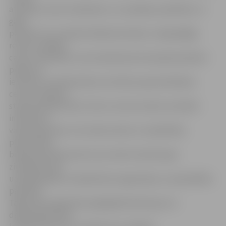
attīstību, kā arī zinātnieku un uzņēmēju sadarbību, šī
gada
pavasarī LLU izveidots Bioekonomikas un ilgtspējīgo
resursu vadības
centrs. Paredzēts, ka tas darbosies kā starpdisciplināru
pētījumu
ierosmes un pētniecības rezultātu popularizēšanas
centrs Latvijā un
starptautiskā līmenī. Līdz ar centra izveidi, seminārā
interesenti
varēs iepazīties ar tā uzdevumiem un sadarbības
platformām
bioekonomikas jomā, kuras varēs izmantot gan
zinātnieki, gan
uzņēmēji, gan arī sabiedrisko organizāciju un pašvaldību
pārstāvji.
Tāpat tiks organizēta apaļā galda diskusija, kur
dalībniekiem būs