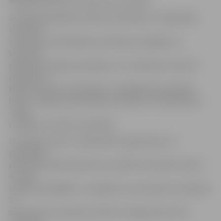
iespēja diskutēt un izteikt savu viedokli.
Seminārā piedalīsies Vides aizsardzības un reģionālās
attīstības
ministrijas, Zemkopības ministrijas, Zemgales un
Vidzemes
plānošanas reģionu pārstāvji, LLU zinātnisko institūtu
pārstāvji un
Bioekonomikas pētniecības stratēģiskās apvienības
biedri, Jelgavas pašvaldības pārstāvji un nodibinājuma
«Vides
risinājumu institūts» pārstāvji.
Uzņēmēji, valsts un sabiedrisko organizāciju un
pašvaldību
pārstāvji aicināti pieteikt savu dalību seminārā, rakstot
e-pastu
bioekonomika@llu.lv. Jāpiebilst, ka seminārs norisināsies
21.
septembrī no pulksten 10 līdz 16 Jelgavas pilī, 293.