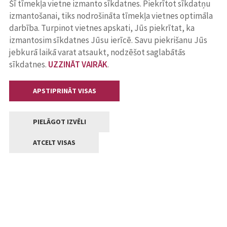
Šī tīmekļa vietne izmanto sīkdatnes. Piekrītot sīkdatņu
izmantošanai, tiks nodrošināta tīmekļa vietnes optimāla
darbība. Turpinot vietnes apskati, Jūs piekrītat, ka
izmantosim sīkdatnes Jūsu ierīcē. Savu piekrišanu Jūs
jebkurā laikā varat atsaukt, nodzēšot saglabātās
sīkdatnes.
UZZINĀT VAIRĀK
.
APSTIPRINĀT VISAS
PIELĀGOT IZVĒLI
ATCELT VISAS