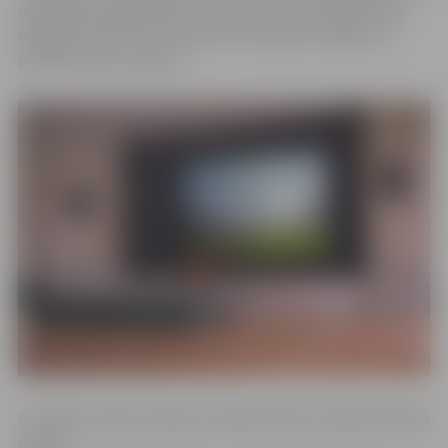
organizēta apaļā galda diskusija, kur dalībniekiem būs
iespēja diskutēt un izteikt savu viedokli, norāda LLU
pārstāve Lana Janmere.
Ar mērķi veicināt zinātnes atziņās balstītu bioekonomikas
nozaru