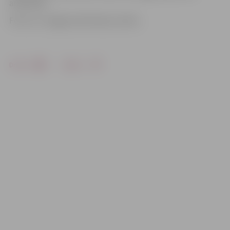
auditorijā.
Foto: no «Jelgavas Vēstneša» arhīva
Drukāt
Dalīties