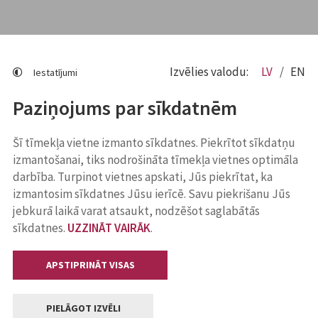
Izvēlies valodu:
LV
EN
Iestatījumi
Paziņojums par sīkdatnēm
Šī tīmekļa vietne izmanto sīkdatnes. Piekrītot sīkdatņu
izmantošanai, tiks nodrošināta tīmekļa vietnes optimāla
darbība. Turpinot vietnes apskati, Jūs piekrītat, ka
izmantosim sīkdatnes Jūsu ierīcē. Savu piekrišanu Jūs
jebkurā laikā varat atsaukt, nodzēšot saglabātās
sīkdatnes.
UZZINĀT VAIRĀK
.
APSTIPRINĀT VISAS
PIELĀGOT IZVĒLI