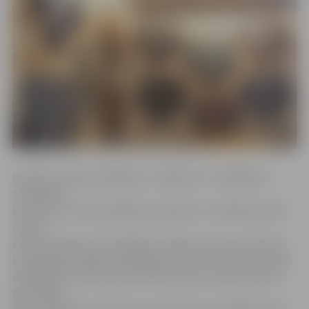
Par plecu segu darināšanas, rotāšanas un valkāšanas
tradīcijām,
kā arī par šī ziemas apģērba praktisko un māksliniecisko
nozīmi
stāstīs Latvijas Universitātes Latvijas vēstures institūta
Etnoloģijas nodaļas vadītāja Aija Jansone. Tāpat semināra
dalībnieki varēs vairāk uzzināt par plecu segu formām –
garenajām