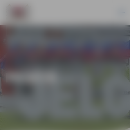
PILSĒTĀ