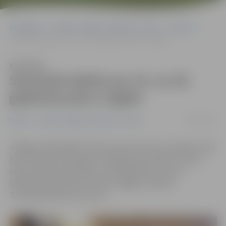
Sākumlapa
Portāla “Jelgavas Vēstnesis” arhīvs
Pilsētā
Seminārā stāstīs par 19. un 20. gadsimta plecu segām
Klausīties
Seminārā stāstīs par 19. un 20.
gadsimta plecu segām
08/12/2017
Pilsētā
Portāla “Jelgavas Vēstnesis” arhīvs
Jelgavas reģionālais Tūrisma centrs aicina uz lekciju cikla
par latviešu tautastērpu noslēdzošo semināru «Plecu
segu attīstība Latvijā 19. un 20. gadsimtā», kas 14.
decembrī pulksten 18 notiks Jelgavas Svētās
Trīsvienības baznīcas tornī.