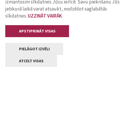
izmantosim sīkdatnes Jūsu ierīcē. Savu piekrišanu Jūs
jebkurā laikā varat atsaukt, nodzēšot saglabātās
sīkdatnes.
UZZINĀT VAIRĀK
.
APSTIPRINĀT VISAS
PIELĀGOT IZVĒLI
ATCELT VISAS
Kontakti
Jelgavas valstpilsētas pašvaldība