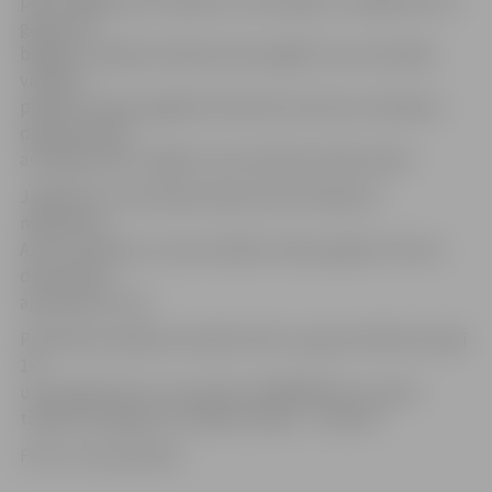
plecu segām jeb villainēm, ko darināja un valkāja līdz 19.
gadsimta
beigām, lielajiem lakatiem jeb sagšām, kas nomainīja
villaines
pilsētas modes apģērba ietekmē, kā arī par mūsdienu
daiļamatnieku
austajām plecu segām, kas top kā jaunrades darbi.
Jāpiebilst, ka semināra laikā notiks tikšanās ar
mākslinieci
Ausmu Spalviņu, kuras izstāde «Ziemu gaidot» līdz 22.
decembrim
apskatāma tornī.
Pieteikties dalībai seminārā «Plecu segu attīstība Latvijā
19.
un 20. gadsimtā» var pa tālruni 63005445 vai e-pastu
tic@tornis.jelgava.lv. Dalības maksa – 1,50 eiro.
Foto: no torņa arhīva