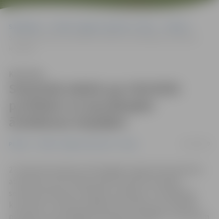
Sākumlapa
Portāla “Jelgavas Vēstnesis” arhīvs
Pilsētā
Seminārā stāstīs par HIV/AIDS profilaksi un jaunākajām ārstēšanas
iespējām
Klausīties
Seminārā stāstīs par HIV/AIDS
profilaksi un jaunākajām
ārstēšanas iespējām
21/02/2019
Pilsētā
Portāla “Jelgavas Vēstnesis” arhīvs
27. februārī pulksten 10 Zemgales reģiona Kompetenču
attīstības centrā Svētes ielā 33 notiks bezmaksas
seminārs diskusija «HIV/AIDS profilakse un ārstēšana»,
kurā varēs uzzināt aktuālāko informāciju par HIV/AIDS
profilaksi un jaunākajām ārstēšanas iespējām. Semināram