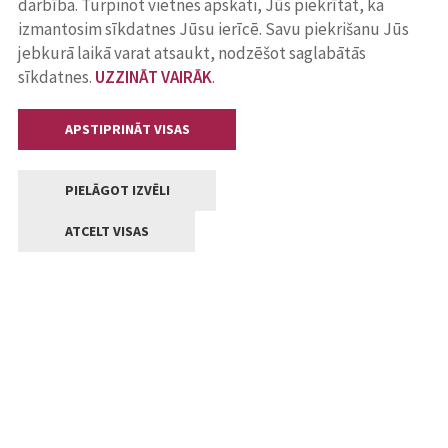
darbība. Turpinot vietnes apskati, Jūs piekrītat, ka
izmantosim sīkdatnes Jūsu ierīcē. Savu piekrišanu Jūs
jebkurā laikā varat atsaukt, nodzēšot saglabātās
sīkdatnes.
UZZINĀT VAIRĀK
.
APSTIPRINĀT VISAS
PIELĀGOT IZVĒLI
ATCELT VISAS
Kontakti