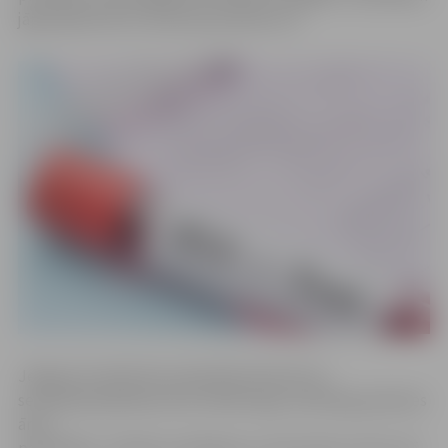
jāpiesakās līdz 25. februāra pulksten 13.
Jelgavas Sociālo lietu pārvalde informē, ka
seminārā piedalīsies ārsti infektologi, narkologi, ģimenes
ārsti,
pašvaldību, Slimību profilakses un kontroles centra, kā