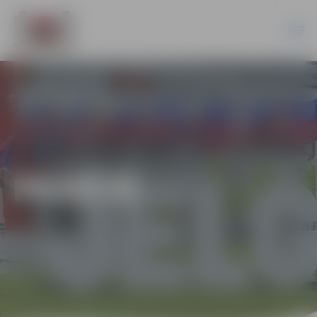
PILSĒTĀ