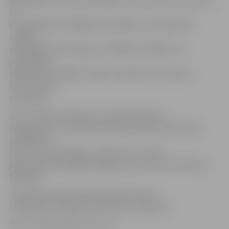
arī
sociālajā jomā strādājošie speciālisti. Seminārā tiks
sniegta
aktuālākā informācija par HIV/AIDS profilaksi un
jaunākajām
ārstēšanas iespējām. Tāpat seminārā varēs saņemt
informatīvus
materiālus.
Ārsti, medicīnas māsas, sociālie darbinieki,
pedagogi un citi interesenti aicināti līdz 25. februāra
pulksten 13
pieteikties semināram, rakstot pa e-pastu
janis.verzemnieks@soc.jelgava.lv vai, zvanot pa tālruni
63007491.
Semināru organizē biedrība «DIA+LOGS»
sadarbībā ar Jelgavas Sociālo lietu pārvaldi.
Foto: northcoastcourier.co.za