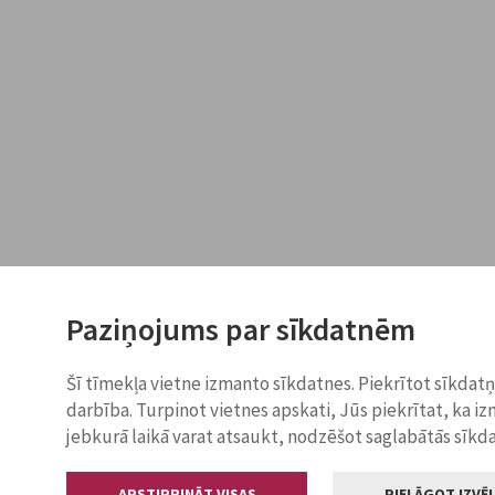
Paziņojums par sīkdatnēm
Šī tīmekļa vietne izmanto sīkdatnes. Piekrītot sīkdat
darbība. Turpinot vietnes apskati, Jūs piekrītat, ka i
jebkurā laikā varat atsaukt, nodzēšot saglabātās sīkd
APSTIPRINĀT VISAS
PIELĀGOT IZVĒL