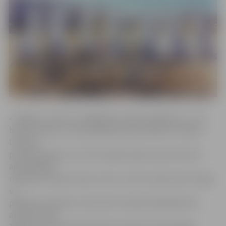
«Jelgava ir viena no zaļākajām Latvijas pilsētām, un, lai
baudītu dabu, nav pat jādodas ārpus pilsētas. Tepat ir
Lielupes
palienes pļavas, kur mīt savvaļas zirgi un jau drīzumā
apmeklētāju
rīcībā tiks nodots skatu tornis, no kura varēs vērot zirgus
un
pilsētas panorāmu, kā arī būs izveidota labiekārtota
atpūtas vieta.