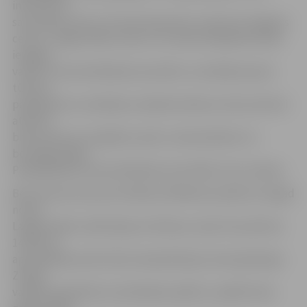
informē, ka
sacensības ietvers 12 kontrolpunktus maršrutā Jelgavas
centrs–Langervaldes mežs un stundas laikā jāatrod pēc
iespējas
vairāk. Fotoorientēšanās sacensību uzvarētāji saņems
tūrisma
pakalpojumu sniedzēju sarūpētas dāvanu kartes aktīvai
atpūtai:
braucieniem ar kuģīšiem, jahtu, katamarāniem un
boulinga spēlei.
Piedalīšanās fotoorientēšanās sacensībās ir bez maksas.
Bet tūrisma sezonas oficiālais atklāšanas pasākums šogad
notiks
Langervaldes mežā (ieeja no Rubeņu ceļa). No pulksten
14 līdz 16
apmeklētāji varēs doties ekspedīcijā pa mežu gida Agra
Zimeļa
vadībā, piedalīties orientēšanās spēlē un spēlēt koka