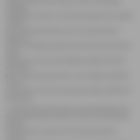
Tāpat jau šobrīd iedzīvotāji var baudīt nesteidzīgas
pastaigas
Langervaldes mežā, kur izveidota pastaigu taka, Jelgavā
ir vairāki
parki, pludmales pilsētas centrā un plašas atpūtas
iespējas uz
ūdens. Tieši tāpēc jaunajā tūrisma sezonā izceļam aktīvo
atpūtu
dabā, aicinot arī sezonas atklāšanas pasākumā baudīt
aktivitātes
gan uz sauszemes, gan ūdens,» saka Jelgavas reģionālā
Tūrisma
centra (JRTC) Tūrisma informācijas nodaļas vadītāja Vita
Kindereviča.
5. maijā pulksten 10 interesenti aicināti piedalīties laivu
braucienā pa Platoni, Driksu un Iecavu. Laivu brauciena
laikā pie
Platones grīvas Lielupē un Pils salā varēs apskatīt
Lielupes