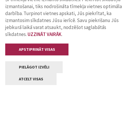
izmantošanai, tiks nodrošināta tīmekļa vietnes optimāla
darbība. Turpinot vietnes apskati, Jūs piekrītat, ka
izmantosim sīkdatnes Jūsu ierīcē. Savu piekrišanu Jūs
jebkurā laikā varat atsaukt, nodzēšot saglabātās
sīkdatnes.
UZZINĀT VAIRĀK
.
APSTIPRINĀT VISAS
PIELĀGOT IZVĒLI
ATCELT VISAS