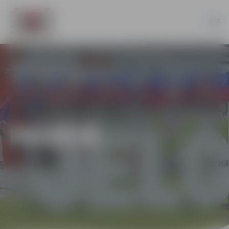
PILSĒTĀ