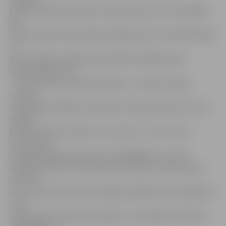
palienes pļavās mītošos savvaļas zirgus, kā arī, piestājot
pils
saliņā, doties ekskursijā pa Jelgavas pili un novērtēt daļu
no
atjaunotajām Jelgavas pils telpām. Kopējais laivu
brauciena garums
– 16,3 kilometri, plānotais ilgums – aptuveni sešas
stundas.
Tikšanās laivotājiem sestdienas rītā paredzēta Lietuvas
šosejā 7.
Dalības maksa ir 28 eiro, ar savu laivu – 5 eiro. Laivu
braucienam
iepriekš jāpiesakās pa tālruni 23202900 vai e-pastu
info@ozolaivas.lv. V.Kindereviča piebilst, ka šīs vasaras
jaunums
ir tas, ka laivu braucieni Jelgavas apkārtnē tiks piedāvāti
visas
vasaras garumā katru sestdienu un svētdienu. Aktuālo