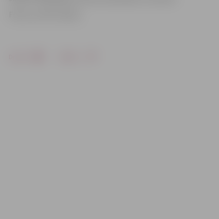
Foto: no JRTC arhīva
Drukāt
Dalīties