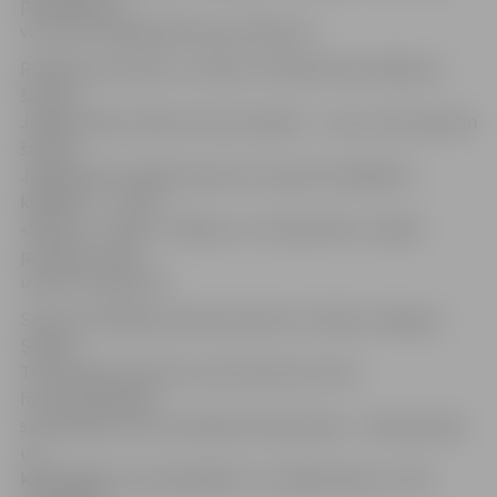
piedāvājumu
var atrast mājaslapā www.ozolaivas.lv.
Runājot par atpūtu uz ūdens, V.Kindereviča atklāj, ka
šovasar
Jelgavā darbu sāks vēl viens kuģītis – «Lora», bet pavisam
šovasar
Jelgavā būs iespēja izbraukt ar pieciem dažādiem
kuģīšiem – «Lora»,
«Mītava», «Frīda», «Dēzija» un «Carpe diem». Kuģīši
pasažierus sāks
uzņemt maija vidū.
Sezonas atklāšanas dienā pulksten 12.30 pie Jelgavas
Svētās
Trīsvienības baznīcas torņa tiks dots starts
fotoorientēšanās
sacensībām, kas norisināsies divās klasēs – velobraucēju
un
kājāmgājēju. Komandā jābūt 2–4 dalībniekiem. JRTC