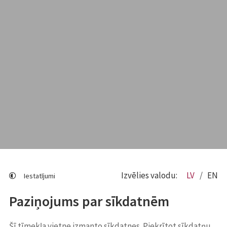
Izvēlies valodu:
LV
EN
Iestatījumi
Paziņojums par sīkdatnēm
Šī tīmekļa vietne izmanto sīkdatnes. Piekrītot sīkdatņu