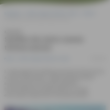
Sākumlapa
Portāla “Jelgavas Vēstnesis” arhīvs
Pilsētā
Sestdien dos startu vasaras tūrisma sezonai
Klausīties
Sestdien dos startu vasaras
tūrisma sezonai
30/04/2018
Pilsētā
Portāla “Jelgavas Vēstnesis” arhīvs
5. maijā Jelgavā tiks atklāta jaunā vasaras tūrisma sezona
ar saukli «Dodies dabā!». Jelgavnieki šajā sestdienā
aicināti doties laivu braucienā, piedalīties
fotoorientēšanās sacensībās pilsētā un izzinošā
ekskursijā pa Langervaldes mežu gida pavadībā.