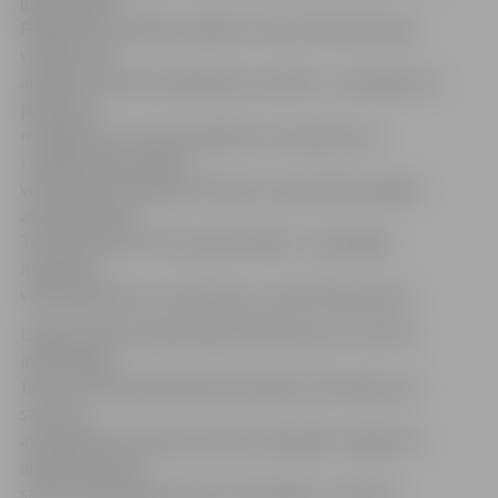
galda spēles.
Pasākumā uzstāsies pūtēju kvintets Raita Ašmaņa
vadībā, tiks
apbalvoti fotoorientēšanās sacensību uzvarētāji, bet
pasākums
noslēgsies ar zupas baudīšanu pie ugunskura.
«Langervaldes mežs ir
vēsturiski nozīmīga teritorija, kas pamazām atgūst
atpazīstamību.
Tā ir piemērota vieta atpūtai dabā – pastaigām,
nūjošanai,
velobraukšanai un skriešanai,» saka V.Kindereviča.
Langervaldes mežā šajā laikā darbosies arī tūrisma
informācijas
telts, kurā apmeklētāji varēs iegūt informāciju par
sezonas
aktualitātēm, aktīvās atpūtas iespējām Jelgavā un
apkārtnē, kā arī
saņemt 2018. gada tūrisma materiālus un kartes.