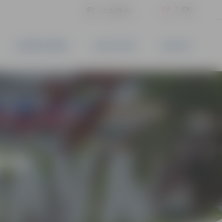
LV
EN
Iestatījumi
UZŅĒMĒJDARBĪBA
PAKALPOJUMI
KONTAKTI
ĪVS