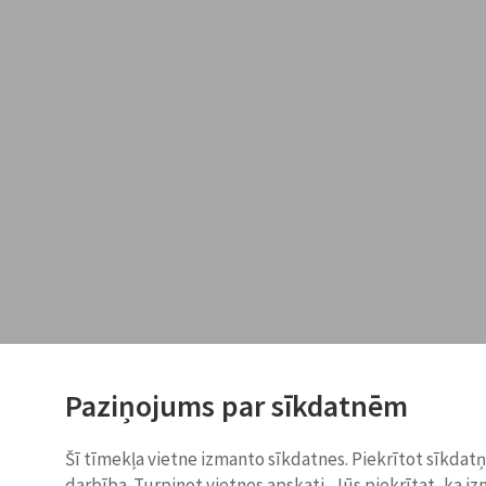
Paziņojums par sīkdatnēm
Šī tīmekļa vietne izmanto sīkdatnes. Piekrītot sīkdat
darbība. Turpinot vietnes apskati, Jūs piekrītat, ka i