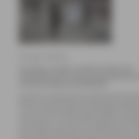
Ilze Knusle-Jankevica
Šo sestdien, 28. aprīlī, no pulksten 12 līdz 14 LLU
stadionā Raiņa ielā 1 notiks ielu vingrotāju demo
sacensības pasākuma apmeklētājiem.
Latvijas Ielu vingrošanas sporta biedrības pārstāvis Mā
Šlēziņš stāsta, ka biedrības pārstāvji rādīs paraugd
un rīkos sacensības pasākuma apmeklētājiem, piemēr
laiku pie stieņa. «Tas viennozīmīgi ir pasākums visai ģi
viņš, piebilstot, ka sacensību uzvarētāji saņems arī vē
balvas. Jelgavniekiem savas prasmes demonstrēs arī La