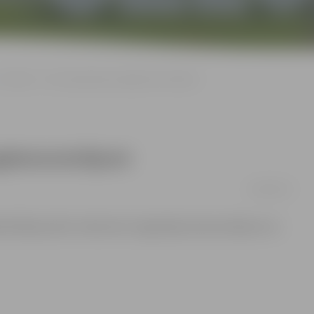
Sestdien – ielu vingrotāju paraugdemonstrējumi
ugdemonstrējumi
26/04/2012
dionā Raiņa ielā 1 notiks ielu vingrotāju demonstrējumi un