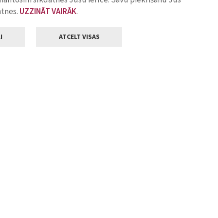
atnes.
UZZINĀT VAIRĀK
.
I
ATCELT VISAS
Klientu apkalpošana
ilsētas pašvaldība
Darba laiks
, Jelgava, LV-3001
Pirmdienās
8.00 - 18.00
Otrdienās
8.00 - 17.00
22
Trešdienās
8.00 - 17.00
va.lv
Ceturtdienās
8.00 - 17.00
Piektdienās
8.00 - 14.30