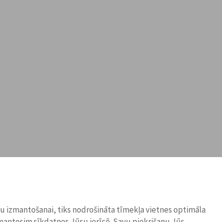
ņu izmantošanai, tiks nodrošināta tīmekļa vietnes optimāla
zmantosim sīkdatnes Jūsu ierīcē. Savu piekrišanu Jūs