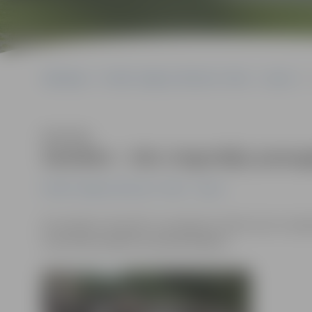
Sākumlapa
Portāla “Jelgavas Vēstnesis” arhīvs
Sports
Klausīties
Sestdien – ielu vingrotāju para
Portāla “Jelgavas Vēstnesis” arhīvs
Sports
Šo sestdien, 28. aprīlī, no pulksten 12 līdz 14 LLU sta
sacensības pasākuma apmeklētājiem.