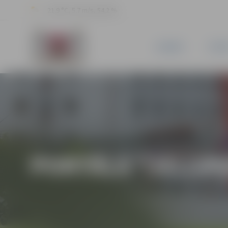
21.9 °C, 5.7 m/s, 54.2 %
JAUNUMI
PILSĒ
PORTĀLA “JELGAV