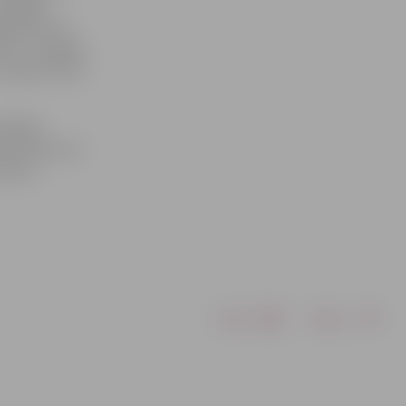
ktīvākie
iebilst, ka
pat uz Jelgavu
 grupas «Gain
ilsētās.
resentiem nav
tistus.
Drukāt
Dalīties