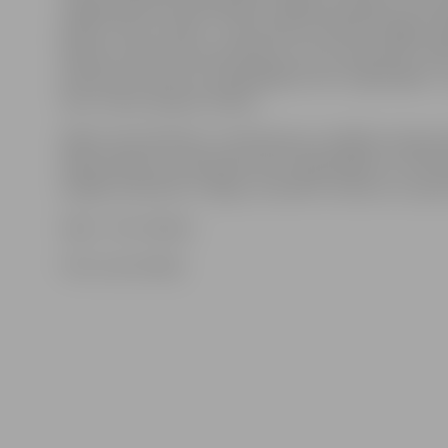
vingrošanas sporta biedrības Jelgavas nodaļa, kuras a
biedri ir tēvs un dēls – Normunds un Roberts Nagļi. Jāp
Roberts nesen kļuva par Misteru Foto Latvija 2011. Tā
atbrauks arī viens no zināmākajiem ielu vingrotājiem –
Fast» solists Kaspars Zlidnis.
Šādas meistarklases ir notikušas jau vairākās Latvijas p
Ideja radusies, jo daudziem ielu vingrotājiem un inte
iespēju aizbraukt uz Rīgu, lai satiktu trenerus un spor
Ieeja – bez maksas.
Foto: Ivars Veiliņš