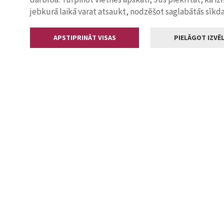
jebkurā laikā varat atsaukt, nodzēšot saglabātās sīkd
APSTIPRINĀT VISAS
PIELĀGOT IZVĒL
Kontakti
Jelgavas valstp
Lielā iela 11
+371 630055
pasts@jelga