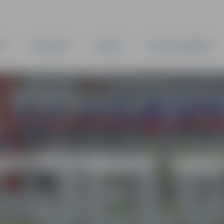
TA
PAŠVALDĪBA
IESTĀDES
KAPITĀLSABIEDRĪBAS
AS VĒSTNESIS” ARH