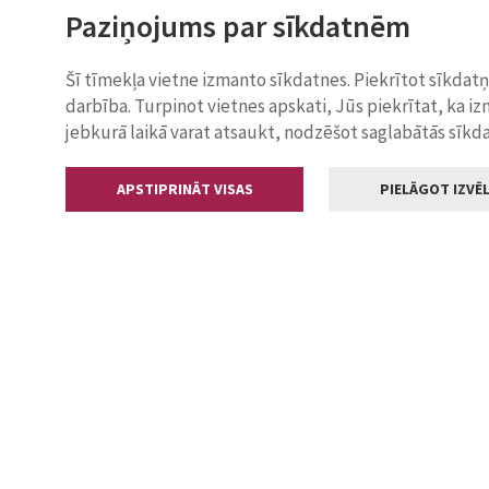
Paziņojums par sīkdatnēm
Šī tīmekļa vietne izmanto sīkdatnes. Piekrītot sīkdat
darbība. Turpinot vietnes apskati, Jūs piekrītat, ka i
jebkurā laikā varat atsaukt, nodzēšot saglabātās sīkd
APSTIPRINĀT VISAS
PIELĀGOT IZVĒL
Kontakti
Jelgavas valstp
Lielā iela 11
+371 630055