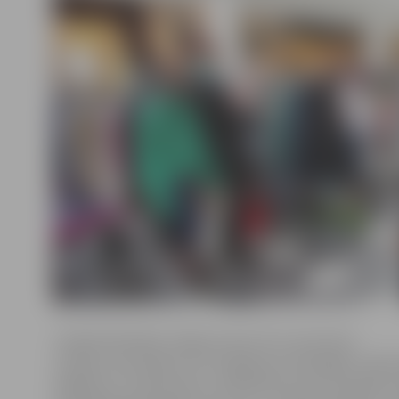
«Andele Mandele» idejas autore Līva Jaunozola
norāda, ka pircējiem tā ir iespēja par izdevīgām cenām
apģērbus un aksesuārus, ielūkojoties teju 70 pasāku