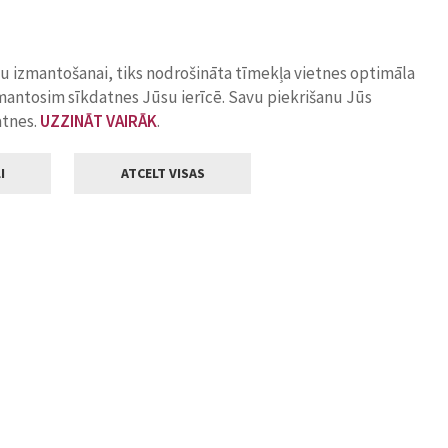
ņu izmantošanai, tiks nodrošināta tīmekļa vietnes optimāla
zmantosim sīkdatnes Jūsu ierīcē. Savu piekrišanu Jūs
atnes.
UZZINĀT VAIRĀK
.
I
ATCELT VISAS
Klientu apkalpošana
ilsētas pašvaldība
Darba laiks
, Jelgava, LV-3001
Pirmdienās
8.00 - 18.00
Otrdienās
8.00 - 17.00
22
Trešdienās
8.00 - 17.00