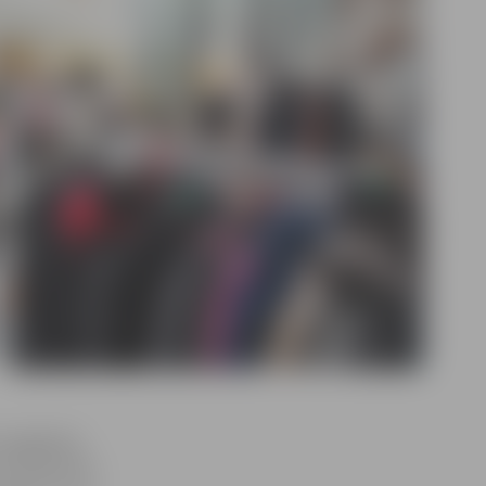
 iegādāties
ma dalībnieču