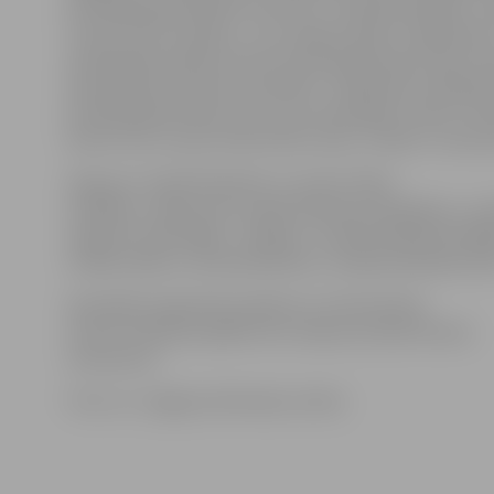
privātajās garderobēs vienuviet. ««Andele Mandele» J
ir kļuvusi par tradīciju – jau vairākus gadus tirgošanās
iepirkšanās pasākums šeit notiek gan pavasarī, gan r
pamatideja ir pavisam vienkārša – dalībnieces izpārdo
privātās garderobes saturu par izdevīgām cenām, tā l
dzīvot otro un pat trešo dzīves ciklu,» stāsta L.Jaunoz
Ideja par «Andeli Mandeli» ar saukli «Pērļu
medības» radās pirms vairāk nekā desmit gadiem, un 
regulāri notiek Rīgā – lielākie ir «Andele Mandele GR
izstāžu hallē un tematiskā bērnu «Andele Mandele KI
Apmeklēt tirgošanās pasākumu tirdzniecības
centrā «Pilsētas pasāža» bez maksas aicināts ikviens
interesents.
Foto: no «Jelgavas Vēstneša» arhīva