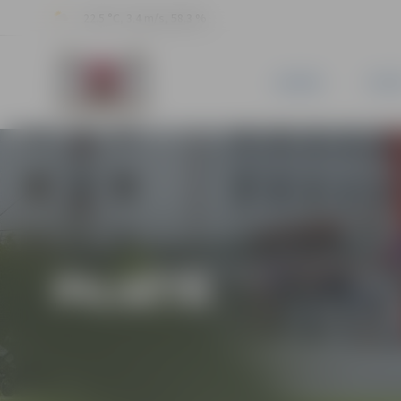
22.5 °C, 3.4 m/s, 58.3 %
JAUNUMI
PILSĒ
PILSĒTĀ