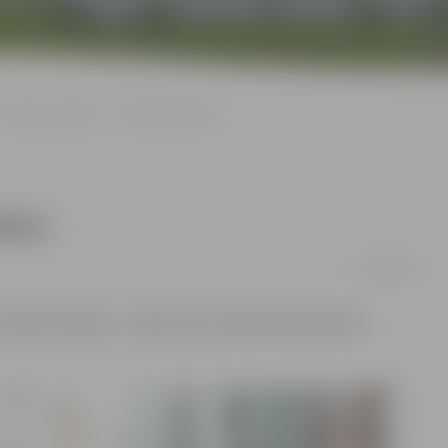
Sestdien Jelgavā – «Andele Mandele»
dele»
02/10/2019
«Pilsētas Pasāža» 2. stāvā notiks tirgošanās pasākums