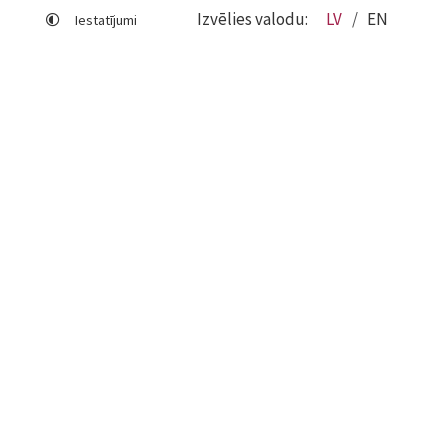
Izvēlies valodu:
LV
EN
Iestatījumi
Lapas karte
Viegli lasīt
Sociālo mediju lietošana
Sīkdatņu izmantošana