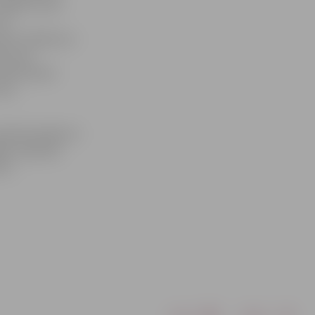
elgavā nu jau
 un
udenī. Pasākuma
d savas
ietām ļaujot
ola.
šobrīd pasākumi
AND» Ķīpsalas
DS».