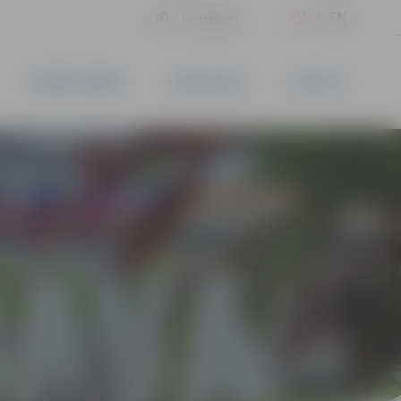
LV
EN
Iestatījumi
UZŅĒMĒJDARBĪBA
PAKALPOJUMI
KONTAKTI