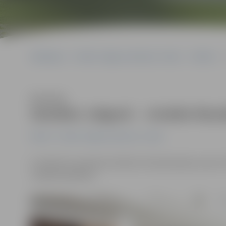
Sākumlapa
Portāla “Jelgavas Vēstnesis” arhīvs
Pilsētā
Klausīties
Sestdien Jelgavā – «Andele Man
Pilsētā
Portāla “Jelgavas Vēstnesis” arhīvs
5. oktobrī no pulksten 10 līdz 15 tirdzniecības centra 
«Andele Mandele».