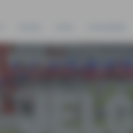
TA
PAŠVALDĪBA
IESTĀDES
KAPITĀLSABIEDRĪBAS