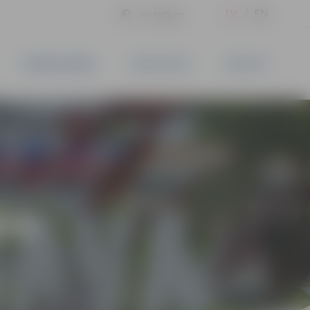
LV
EN
Iestatījumi
UZŅĒMĒJDARBĪBA
PAKALPOJUMI
KONTAKTI
ĪVS