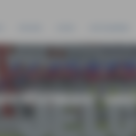
TA
PAŠVALDĪBA
IESTĀDES
KAPITĀLSABIEDRĪBAS
AS VĒSTNESIS” ARH