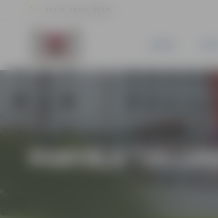
23.1 °C, 3.8 m/s, 56.8 %
JAUNUMI
PILSĒ
PORTĀLA “JELGAV