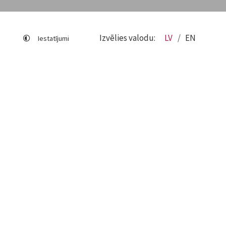
Izvēlies valodu:
LV
EN
Iestatījumi
Lapas karte
Viegli lasīt
Sociālo mediju lietošana