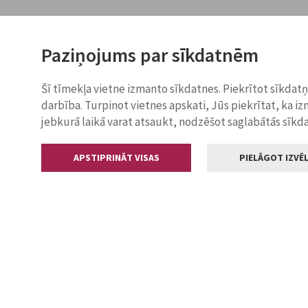
Paziņojums par sīkdatnēm
Šī tīmekļa vietne izmanto sīkdatnes. Piekrītot sīkdat
darbība. Turpinot vietnes apskati, Jūs piekrītat, ka i
jebkurā laikā varat atsaukt, nodzēšot saglabātās sīkd
APSTIPRINĀT VISAS
PIELĀGOT IZVĒL
Kontakti
Jelgavas valstp
Lielā iela 11