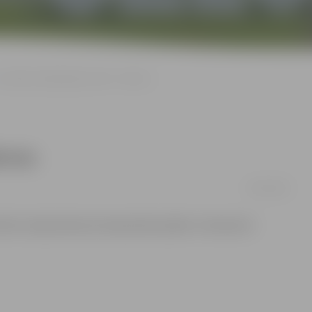
Sestdien olimpiskajā centrā – lakross
kross
10/10/2013
iks Latvijas lakrosa čempionāta spēles. Interesenti