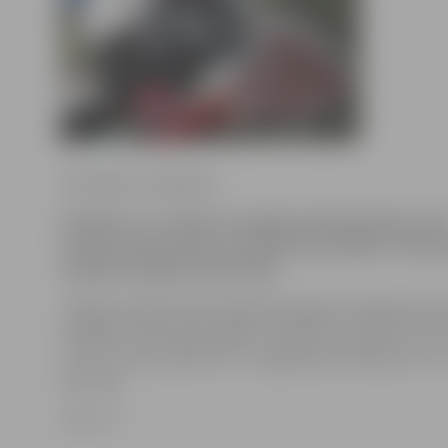
Ilze Knusle-Jankevica
Sestdien, 12. oktobrī, Zemgales Olimpiskajā centr
notiks Latvijas lakrosa čempionāta spēles. Interes
atbalstīt Jelgavas komandu.
Jelgavas lakrosa kluba pārstāvis Aigars Grinbergs info
sestdien notiks divas spēles. Pulksten 11 tiksies «Arch
un RJTC, bet pulksten 13 – jelgavnieki «Mītava/LLU» 
lacrosse».
Foto: JV