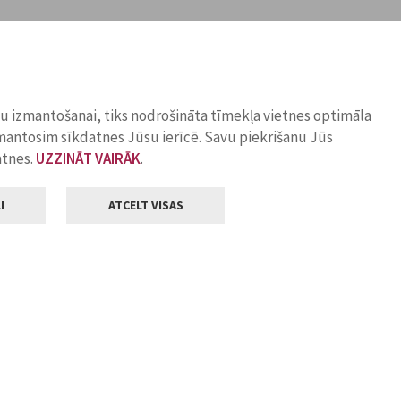
ņu izmantošanai, tiks nodrošināta tīmekļa vietnes optimāla
zmantosim sīkdatnes Jūsu ierīcē. Savu piekrišanu Jūs
atnes.
UZZINĀT VAIRĀK
.
I
ATCELT VISAS
Klientu apkalpošana
ilsētas pašvaldība
Darba laiks
, Jelgava, LV-3001
Pirmdienās
8.00 - 18.00