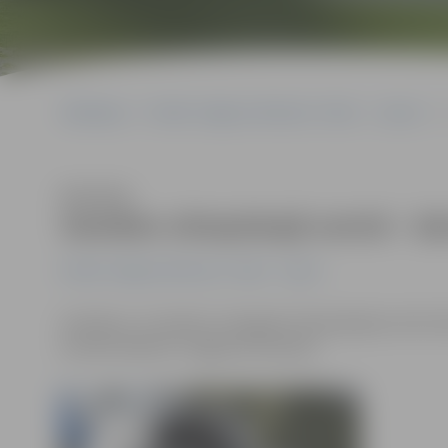
Sākumlapa
Portāla “Jelgavas Vēstnesis” arhīvs
Sports
Klausīties
Sestdien olimpiskajā centrā – la
Portāla “Jelgavas Vēstnesis” arhīvs
Sports
Sestdien, 12. oktobrī, Zemgales Olimpiskajā centrā not
aicināti atbalstīt Jelgavas komandu.