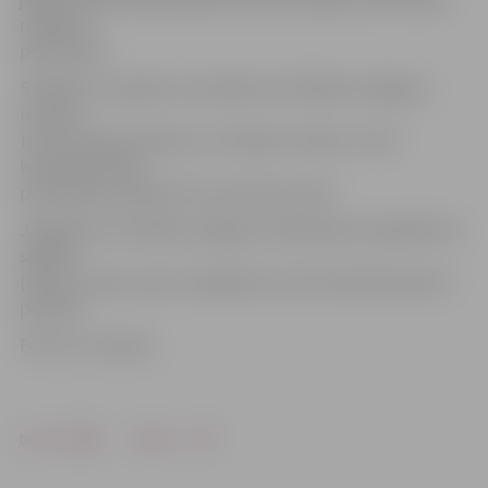
nopietnu
pretestību.
Svētdien, 4. janvārī, arī pulksten 16 «Biolars/Jelgava»
uzņems
turnīra tabulas līderus no Tallinas «Selver». Arī šī
komanda radusi
pretiniekus pieveikt trīs vai četros setos.
Jāpiebilst, ka «Biolars/Jelgava» šobrīd pēc aizvadītām 11
spēlēm
(sešas uzvaras, pieci zaudējumi) turnīra tabulā ieņem 6.
pozīciju.
Foto no JV arhīva
Drukāt
Dalīties