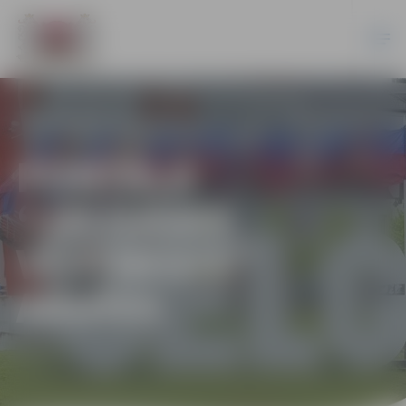
PORTĀLA
“JELGAVAS
VĒSTNESIS”
ARHĪVS