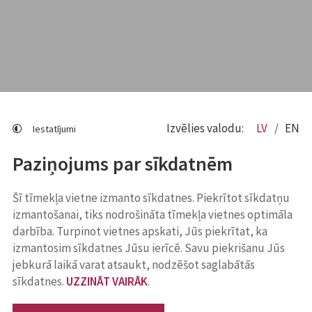
Izvēlies valodu:
LV
EN
Iestatījumi
Paziņojums par sīkdatnēm
Šī tīmekļa vietne izmanto sīkdatnes. Piekrītot sīkdatņu
izmantošanai, tiks nodrošināta tīmekļa vietnes optimāla
darbība. Turpinot vietnes apskati, Jūs piekrītat, ka
izmantosim sīkdatnes Jūsu ierīcē. Savu piekrišanu Jūs
jebkurā laikā varat atsaukt, nodzēšot saglabātās
sīkdatnes.
UZZINĀT VAIRĀK
.