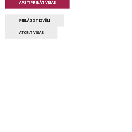
APSTIPRINĀT VISAS
PIELĀGOT IZVĒLI
ATCELT VISAS
Kontakti
Jelgavas valstpilsētas pašvaldība
Lielā iela 11, Jelgava, LV-3001
+371 63005522
pasts@jelgava.lv