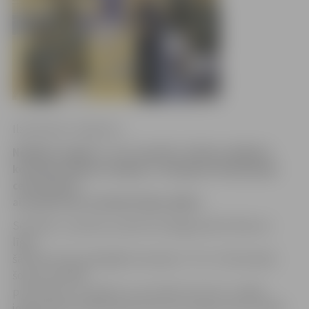
Ilze Knusle-Jankevica
Nedēļas nogalē, 3. un 4. janvārī, vīriešu volejbola
komanda «Biolars/Jelgava» Zemgales Olimpiskajā
centrā (ZOC)
aizvadīs divas schenker līgas spēles.
Sestdien, 3. janvārī, pulksten 16 jelgavnieki tiksies ar
līgas
šā brīža trešo spēcīgāko komandu «TTU». Šī komanda
šosezon biežāk
pretiniekus uzvarējusi ar rezultātu 3:0 vai 3:1, tāpēc
jelgavniekiem jābūt gataviem jau pirmajos setos izrādīt