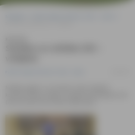
Sākumlapa
Portāla “Jelgavas Vēstnesis” arhīvs
Sports
Sestdien un svētdien ZOC – volejbols
Klausīties
Sestdien un svētdien ZOC –
volejbols
02/01/2015
Portāla “Jelgavas Vēstnesis” arhīvs
Sports
Nedēļas nogalē, 3. un 4. janvārī, vīriešu volejbola
komanda «Biolars/Jelgava» Zemgales Olimpiskajā centrā
(ZOC) aizvadīs divas schenker līgas spēles.