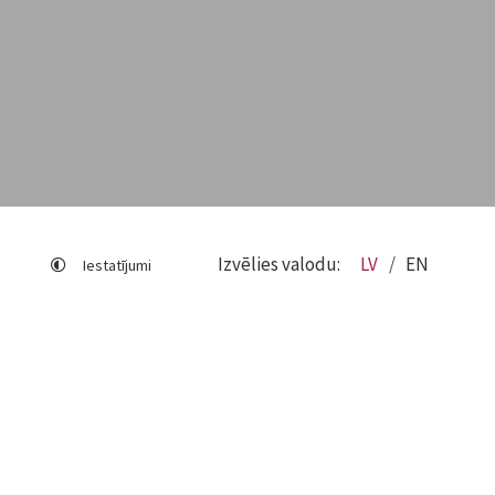
Izvēlies valodu:
LV
EN
Iestatījumi