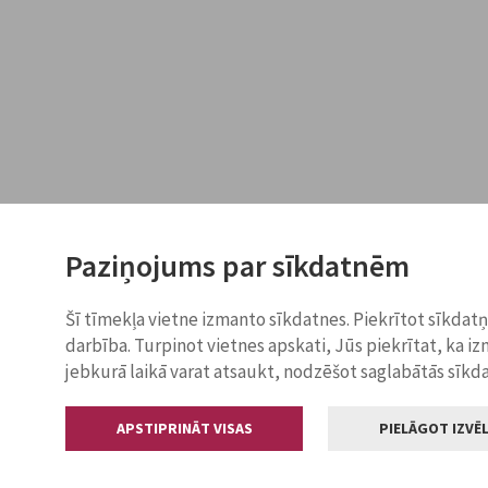
Paziņojums par sīkdatnēm
Šī tīmekļa vietne izmanto sīkdatnes. Piekrītot sīkdat
darbība. Turpinot vietnes apskati, Jūs piekrītat, ka i
jebkurā laikā varat atsaukt, nodzēšot saglabātās sīkd
APSTIPRINĀT VISAS
PIELĀGOT IZVĒL