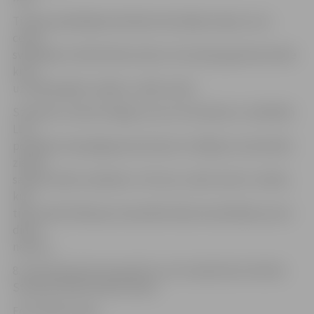
Tirdziņa piedāvājumā šodien dominēja tulpes, kuru
cenas
svārstījās no 50 līdz 80 centiem. Arī pircēju galvenā izvēle
krita
uz krāsainajām tulpēm, retāk rozēm.
Studente Janīna Smilga, kura no rīta devās uz mācībām
LLU,
portālam www.jelgavasvestnesis.lv atklāja, ka sievietēm
ziedus
saņemt allaž ir patīkami. «Cik zinu, tad 8. marts ir svētki,
kuri
tika svinēti Padomju Savienībā. Neko konkrētāku par šo
dienu
nezinu.»
8. martā daudzviet pasaulē un arī Latvijā tiek atzīmēta
Starptautiskā sieviešu diena.
Foto: Raitis Supe