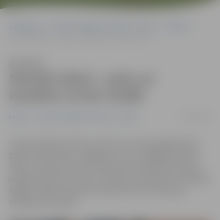
Sākumlapa
Portāla “Jelgavas Vēstnesis” arhīvs
Pilsētā
Sieviešu dienā – puķu un kavalieru arvien mazāk
Klausīties
Sieviešu dienā – puķu un
kavalieru arvien mazāk
08/03/2016
Pilsētā
Portāla “Jelgavas Vēstnesis” arhīvs
«Es šos svētkus nesvinu, taču zinu, ka mana dāma šorīt
gaidīs pārsteigumu, tādēļ esmu te, lai iegādātos kādu
tulpi,» tā savu rīta vizīti Driksas ielas tirdziņā komentē
jelgavnieks Māris Viesturs. Kā atzīst vairāki puķu tirgotāji,
šogad mazāks ir gan potenciālo klientu skaits, gan
tirgotāju aktivitāte.