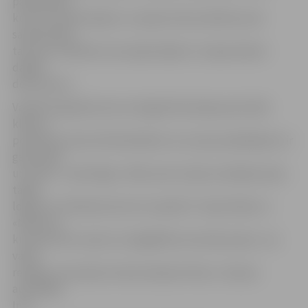
pārbaudēm,
kuras te nesen bijušas. Ja puķes tiek audzētas savā
saimniecībā,
tad viss ir kārtībā, taču pārpircējiem ir nepieciešami
dažādi
dokumenti.»
Vairāki tirgotāji atzina, ka šogad liela daļa potenciālo
klientu
priekšroku devuši lielveikaliem, kur puķu piedāvājums ir
gana plašs
un cenas – pievilcīgas. «Mēs savas tulpes audzējam paši,
tādēļ
loģiski, ka vēlamies kaut ko nopelnīt. Tepat blakus ir
«Maxima»,
kurā par lētu naudu var iegādāties ievestās puķes. Jau
vakar
redzēju, ka pircēju interese bija ļoti liela,» tā puķu
audzētāja
Inta.