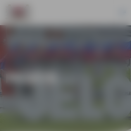
PILSĒTĀ