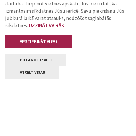
darbība. Turpinot vietnes apskati, Jūs piekrītat, ka
izmantosim sīkdatnes Jūsu ierīcē. Savu piekrišanu Jūs
jebkurā laikā varat atsaukt, nodzēšot saglabātās
sīkdatnes.
UZZINĀT VAIRĀK
.
APSTIPRINĀT VISAS
PIELĀGOT IZVĒLI
ATCELT VISAS
Kontakti