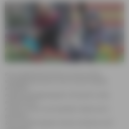
Puķu tirgotājs Pēteris Mičuls sarunā ar portālu
www.jelgavasvestnesis.lv atzīst, ka puķu tirgotāju
aktivitāte ir
mazāka nekā pagājušajā gadā: «2015. gadā te nebija
nevienas brīvas
rūmītes, lai izietu starp tirgotājiem. Šogad vietas ir
pietiekami.
Zinu, ka vairāki tirgotāji ir nedaudz nobijušies no VID