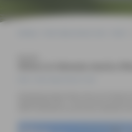
Sākumlapa
Portāla “Jelgavas Vēstnesis” arhīvs
Pilsētā
Klausīties
Siltina LLU dienesta viesnīcu Pēt
Pilsētā
Portāla “Jelgavas Vēstnesis” arhīvs
Gatavojoties jaunajai studiju sezonai, LLU 6. dienesta v
paaugstināšanas darbi – šī ir jau ceturtā no astoņām u
veikti citi darbi ēkas siltumnoturības uzlabošanai, i