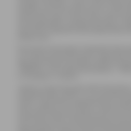
nozīmīgu remontdarbu – ārsienu, cokola un bēniņu 
siltināšanu, jumta konstrukcijas remontu un zibens ai
sistēmas izbūvi, logu un durvju nomaiņu, apkures sis
siltummezgla pārbūvi, ventilācijas atjaunošanu un ārē
pārvietošanu. Energoefektivitātes paaugstināšanas d
pabeigt rudenī.
Remontdarbi notiek projekta «Energoefektivitātes p
LLU 6. dienesta viesnīcā Pētera ielā 1, Jelgavā» gaitā. 
Reģionālās attīstības fonda (ERAF) finansējums projek
ir 406 900 eiro, valsts budžeta līdzfinansējums – 71 800
LLU finansējums – 61 100 eiro.
Jāpiebilst, ka šajā studiju gadā ar ERAF līdzfinansēju
energoefektivitāte uzlabota 1. un 9. universitātes st
viesnīcā – abās līdztekus energoefektivitātes uzlabo
veikts arī iekštelpu remonts. Bet pie 1. dienesta viesnī
atrodas blakus Svētās Trīsvienības baznīcas tornim, s
valsts nozīmes kultūras teritorija, demontēta vecaj
piegulošā piebūve, atjaunots Svētās Trīsvienības bazn