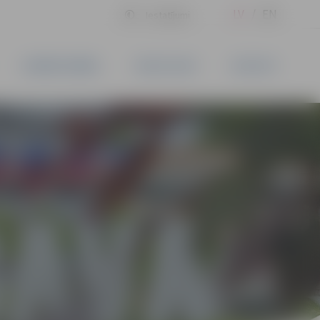
LV
EN
Iestatījumi
UZŅĒMĒJDARBĪBA
PAKALPOJUMI
KONTAKTI