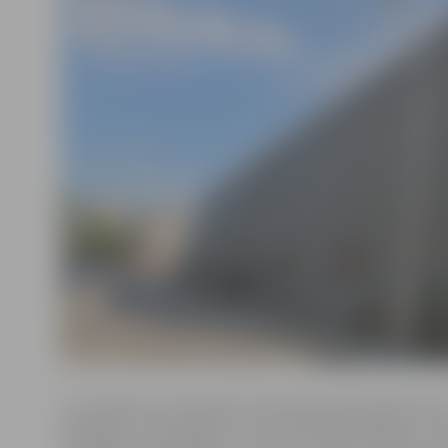
LLU skaidro, ka 6. dienesta viesnīcā nav paredzēts veik
iekštelpu remontdarbus, taču šobrīd ēka piedzīvo virk