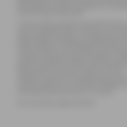
sētas fragments un ieklāts bruģa segums. 9. LLU diene
savukārt atrodas K.Helmaņa ielā.
L.Janmere norāda, ka šobrīd vēl nav konkrētu plānu pa
viesnīcu energoefektivitātes uzlabošanu, jo tas ir saist
publiski pieejamo finansējumu un iespējām iegūt līd
ja tādas iespējas būs, tad līdzīgi darbi tiks īstenoti arī 
studentu viesnīcās. «Protams, dažādi nelieli kosmētis
turpināsies neatkarīgi no projektu finansējuma,» papi
pārstāve. Viņa skaidro, ka studentu skaits viesnīcās ir s
īpaši pieprasītas ir tās viesnīcu istabiņas, kurās veikti
uzlabojumi. «Istabiņu īres cenas spēj konkurēt ar tām
dzīvokļu izīrētāji, līdz ar to studentiem izdevīgāka ir
universitātes dienesta viesnīcās,» tā L.Janmere.
Foto: Ivars Veiliņš/«Jelgavas Vēstnesis»