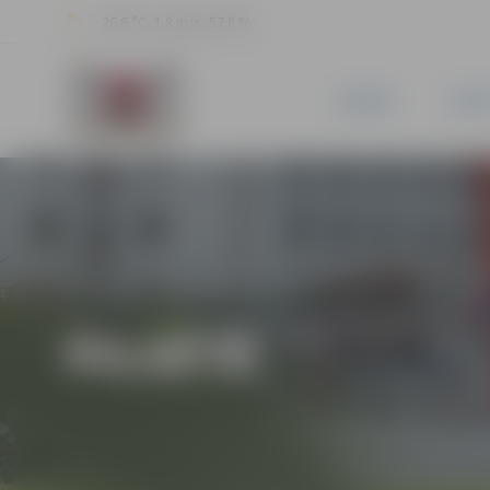
26.6 °C, 1.8 m/s, 57.8 %
JAUNUMI
PILSĒ
PILSĒTĀ