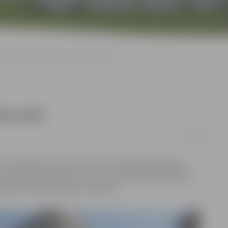
Siltina LLU dienesta viesnīcu Pētera ielā
era ielā
01/08/2018
iesnīcā Pētera ielā 1 tiek veikti energoefektivitātes
niversitātes kopmītnēm, kurai tiek siltināta fasāde un
nformē LLU pārstāve Lana Janmere.