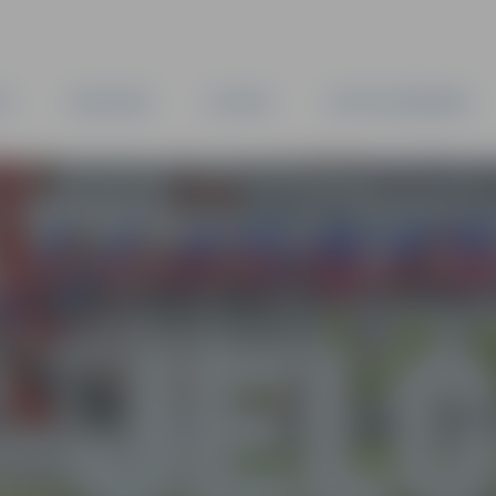
TA
PAŠVALDĪBA
IESTĀDES
KAPITĀLSABIEDRĪBAS