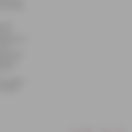
sta viesnīca
r citu
īts ar
zfinansējumu –
citās
kie remonti
ldina LLU
tabils –
, ko piedāvā
 dzīvošana