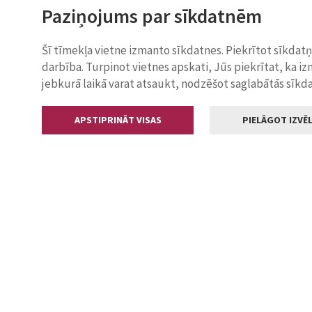
Paziņojums par sīkdatnēm
Šī tīmekļa vietne izmanto sīkdatnes. Piekrītot sīkdat
darbība. Turpinot vietnes apskati, Jūs piekrītat, ka i
jebkurā laikā varat atsaukt, nodzēšot saglabātās sīkd
APSTIPRINĀT VISAS
PIELĀGOT IZVĒL
Kontakti
Jelgavas valstp
Lielā iela 11
+371 630055