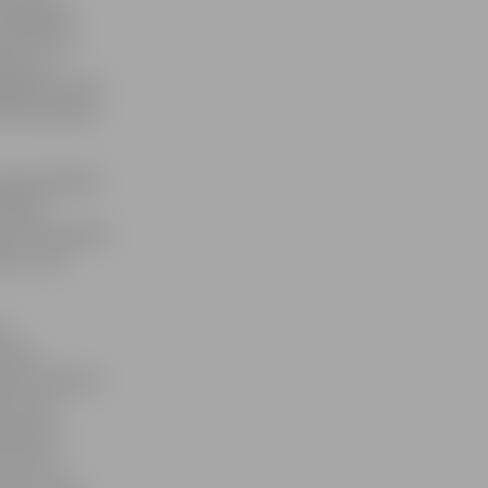
pārseguma
zsardzības
tēmas un
jā gāzes vada
arbus plānots
aaugstināšana
Eiropas
ta īstenošanai
 eiro, bet
mu
udentu
šanas darbiem
cas, kas
akārtota
am mūrim
īcas torņa