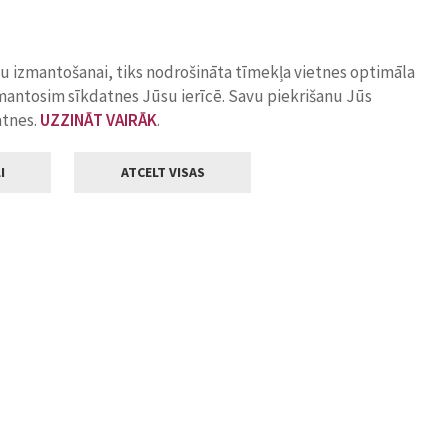
ņu izmantošanai, tiks nodrošināta tīmekļa vietnes optimāla
zmantosim sīkdatnes Jūsu ierīcē. Savu piekrišanu Jūs
atnes.
UZZINĀT VAIRĀK
.
I
ATCELT VISAS
Klientu apkalpošana
ilsētas pašvaldība
Darba laiks
, Jelgava, LV-3001
Pirmdienās
8.00 - 18.00
Otrdienās
8.00 - 17.00
22
Trešdienās
8.00 - 17.00