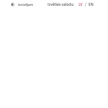
Izvēlies valodu:
LV
EN
Iestatījumi
Lapas karte
Viegli lasīt
Sociālo mediju lietošana
Sīkdatņu izmantošana