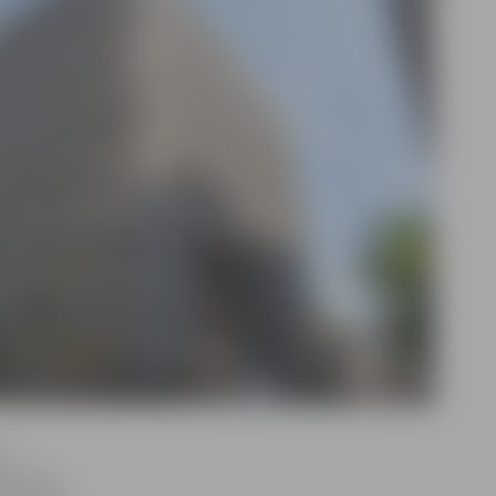
t
ni citu