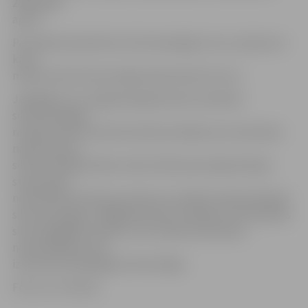
2015. gada
aprīlī.
Par faktiski piemēroto siltumenerģijas cenu uzņēmums
katru
mēnesi informē savā mājas lapā www.fortum.lv.
Jāatgādina, ka Jelgavā kā galvenais kurināmais
siltumenerģijas
ražošanai tiek izmantota koksnes šķelda, kas nodrošina
nepieciešamo
siltumenerģijas bāzes slodzi. Biomasas koģenerācijas
stacija spēj
nodrošināt līdz 85 procentiem no pilsētai nepieciešamās
siltumenerģijas, tādējādi būtiski uzlabojot centralizētās
siltumapgādes drošību, bet maksimumslodzes
nodrošināšanai tiek
izmantotas dabasgāzes katlumājas.
Foto: no JV arhīva