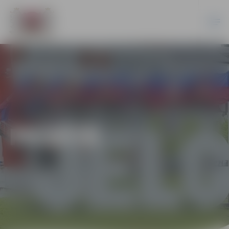
PILSĒTĀ