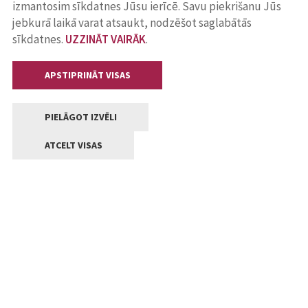
izmantosim sīkdatnes Jūsu ierīcē. Savu piekrišanu Jūs
jebkurā laikā varat atsaukt, nodzēšot saglabātās
sīkdatnes.
UZZINĀT VAIRĀK
.
APSTIPRINĀT VISAS
PIELĀGOT IZVĒLI
ATCELT VISAS
Kontakti
Jelgavas valstpilsētas pašvaldība