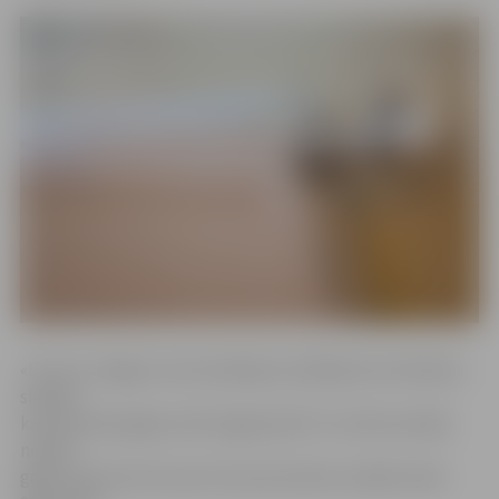
«Fortum Jelgava» komunikācijas vadītāja Guntra Matisa
skaidro,
ka siltumenerģijas tarifs šogad aprīlī ir ne tikai zemāks
nekā šī
gada martā, bet arī par 15,3 procentiem zemāks nekā