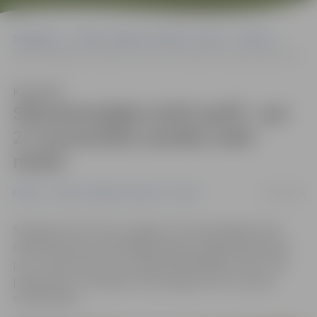
Sākumlapa
Portāla “Jelgavas Vēstnesis” arhīvs
Pilsētā
Siltumenerģijas tarifs aprīlī – par 2,7 procentiem zemāks nekā martā
Klausīties
Siltumenerģijas tarifs aprīlī – par
2,7 procentiem zemāks nekā
martā
15/04/2016
Pilsētā
Portāla “Jelgavas Vēstnesis” arhīvs
Šomēnes SIA «Fortum Jelgava» siltumenerģijas tarifs
salīdzinājumā ar iepriekšējo mēnesi Jelgavā samazinās
par 2,7 procentiem un ir 49,60 EUR/MWh bez PVN. Tiek
prognozēts, ka maijā siltumenerģijas tarifs turpinās
samazināties.