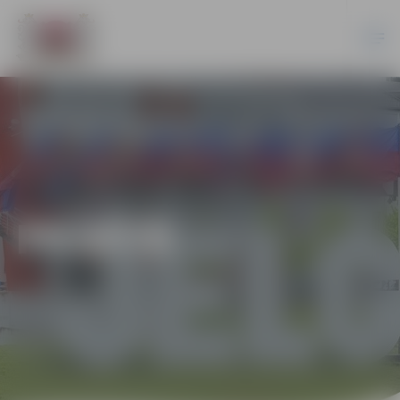
PILSĒTĀ