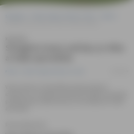
Sākumlapa
Portāla “Jelgavas Vēstnesis” arhīvs
Pilsētā
Sirmgalve izsauc policiju, jo vēlas ar kādu aprunāties
Klausīties
Sirmgalve izsauc policiju, jo vēlas
ar kādu aprunāties
21/08/2009
Pilsētā
Portāla “Jelgavas Vēstnesis” arhīvs
Vakar pulksten 11 Pašvaldības policija saņēmusi
izsaukumu no sirmgalves Vecajā ceļā. Izrādās, ka policijas
palīdzība bijusi nepieciešama, jo viņa vēlējusies ar kādu
aprunāties.
Ritma Gaidamoviča