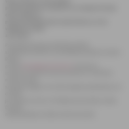
Vakar pulksten 11 Pašvaldības
policija saņēmusi izsaukumu no sirmgalves Vecajā
ceļā. Izrādās, ka
policijas palīdzība bijusi nepieciešama, jo viņa
vēlējusies ar kādu
aprunāties.
Pašvaldības policijas priekšnieka palīdze
sabiedrisko attiecību un juridiskajos jautājumos Sandra
Reksce
portālu
www.jelgavasvestnesis.lv
informē, ka
izsaukums saņemts īsi pirms pulksten 11. Ierodoties
notikuma vietā,
sastapta sirmgalve, kura likumsargiem paskaidrojusi, ka
dzīvoklī
jau nekas nav noticis, tik vēlējusies parunāties ar kādu.
Dzīvoklī
nekādi pārkāpumi tiešām netika konstatēti.