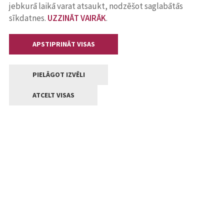
jebkurā laikā varat atsaukt, nodzēšot saglabātās
sīkdatnes.
UZZINĀT VAIRĀK
.
APSTIPRINĀT VISAS
PIELĀGOT IZVĒLI
ATCELT VISAS
Kontakti
Jelgavas valstpilsētas pašvaldība