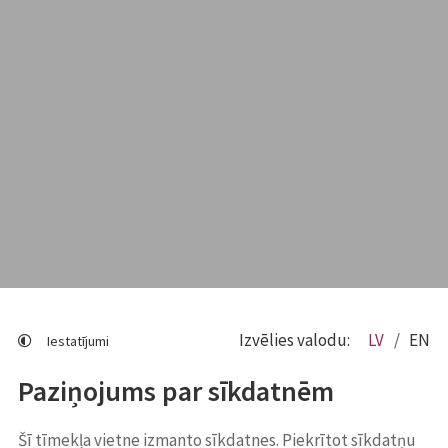
Izvēlies valodu:
LV
EN
Iestatījumi
Paziņojums par sīkdatnēm
Šī tīmekļa vietne izmanto sīkdatnes. Piekrītot sīkdatņu