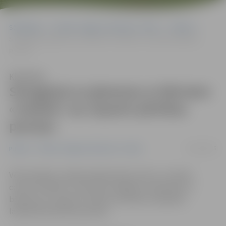
Sākumlapa
Portāla “Jelgavas Vēstnesis” arhīvs
Pilsētā
Sirmgalvji un ģimenes ar bērniem «Svētelī» var saņemt pārtikas
paciņas
Klausīties
Sirmgalvji un ģimenes ar bērniem
«Svētelī» var saņemt pārtikas
paciņas
15/01/2015
Pilsētā
Portāla “Jelgavas Vēstnesis” arhīvs
Vēl šonedēļ un nākamnedēļ radošu domu un darbu
centrā «Svētelis» vientuļie sirmgalvji un ģimenes ar
bērniem var saņemt Latvijas zemnieku sarūpētas
labdarības pārtikas paciņas.