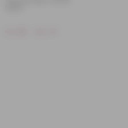
Tālrunis informācijai – 29137168
(Ingrīda).
Drukāt
Dalīties