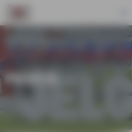
PILSĒTĀ