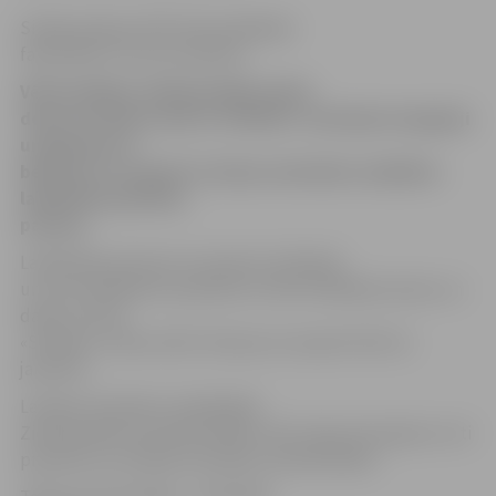
Sintija Liepiņa, RSU Komunikācijas
fakultātes 2. kursa studente
Vēl šonedēļ un nākamnedēļ radošu
domu un darbu centrā «Svētelis» vientuļie sirmgalvji
un ģimenes ar
bērniem var saņemt Latvijas zemnieku sarūpētas
labdarības pārtikas
paciņas.
Labdarības paciņas var saņemt otrdienās
un ceturtdienās no pulksten 12 līdz 16 Radošu domu un
darbu centrā
«Svētelis», Pļavu ielā 2. Paciņas var saņemt līdz 22.
janvārim.
Latvijas zemnieku sarūpētajās
Ziemassvētku paciņās ietilpst milti, eļļa, kartupeļi un citi
produkti no Latvijas zemnieku saimniecībām.