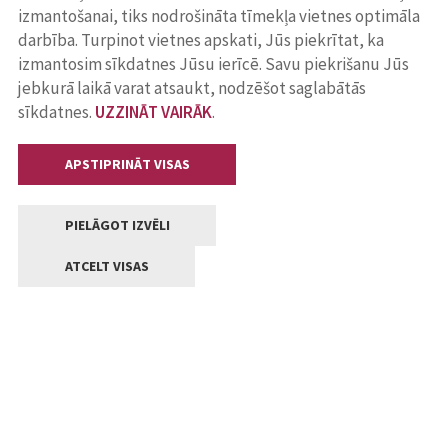
izmantošanai, tiks nodrošināta tīmekļa vietnes optimāla
darbība. Turpinot vietnes apskati, Jūs piekrītat, ka
izmantosim sīkdatnes Jūsu ierīcē. Savu piekrišanu Jūs
jebkurā laikā varat atsaukt, nodzēšot saglabātās
sīkdatnes.
UZZINĀT VAIRĀK
.
APSTIPRINĀT VISAS
PIELĀGOT IZVĒLI
ATCELT VISAS