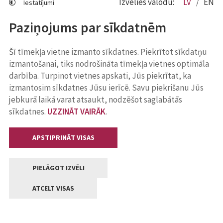
Izvēlies valodu:
LV
EN
Iestatījumi
Paziņojums par sīkdatnēm
Šī tīmekļa vietne izmanto sīkdatnes. Piekrītot sīkdatņu
izmantošanai, tiks nodrošināta tīmekļa vietnes optimāla
darbība. Turpinot vietnes apskati, Jūs piekrītat, ka
izmantosim sīkdatnes Jūsu ierīcē. Savu piekrišanu Jūs
jebkurā laikā varat atsaukt, nodzēšot saglabātās
sīkdatnes.
UZZINĀT VAIRĀK
.
APSTIPRINĀT VISAS
PIELĀGOT IZVĒLI
ATCELT VISAS