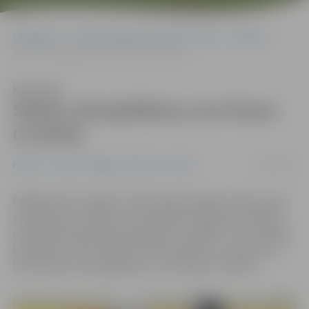
Sākumlapa
Portāla “Jelgavas Vēstnesis” arhīvs
Pilsētā
Skaita velosipēdistus, kuri brauc uz darbu
Klausīties
Skaita velosipēdistus, kuri brauc
uz darbu
10/02/2017
Pilsētā
Portāla “Jelgavas Vēstnesis” arhīvs
Pēdējos piecus gadus 10. februāris pasaulē ir diena, kad
ziemā brauc uz darbu ar velosipēdu. Šogad pirmo gadu
neliela aktivitāte bija vērojama arī Jelgavā – pie «Latvijas
keramikas» tika izvietots kontrolpunkts, no pulksten 7
līdz 9 skaitot velosipēdistus, kuri dodas uz darbu.