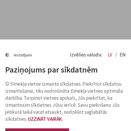
Izvēlies valodu:
LV
EN
Iestatījumi
Paziņojums par sīkdatnēm
Šī tīmekļa vietne izmanto sīkdatnes. Piekrītot sīkdatņu
izmantošanai, tiks nodrošināta tīmekļa vietnes optimāla
darbība. Turpinot vietnes apskati, Jūs piekrītat, ka
izmantosim sīkdatnes Jūsu ierīcē. Savu piekrišanu Jūs
jebkurā laikā varat atsaukt, nodzēšot saglabātās
sīkdatnes.
UZZINĀT VAIRĀK
.