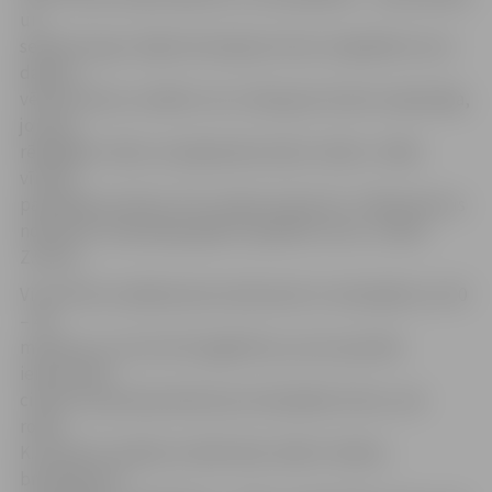
un
septiņi kungi. «Šajā teritorijā pie mīnus 14 grādiem tas ir
daudz,»
vērtē Z.Grava, norādot, ka uz tēju gan neviens nepiestāja,
jo katrs
rēķinājās ar laiku, kas jāpavada ceļā uz darbu. «Kāds
vīrietis
pastāstīja, ka katru rītu cenšas vismaz 20 – 30 kilometrus
nobraukt, lai pensijas gados nepaliktu stīvs,» stāsta
Z.Grava.
Viņa vērtē, ka šādā aukstumā braukt ar velosipēdu var 30
– 45
minūtes, jo, lai cik silti apģērbtos, ja nav speciālo
iemaucamo
cimdu, kas piestiprināmi pie velosipēda stūres, sals
rokas.
K.Launerts norāda, ka tāds laiks, kāds ir šodien,
braukšanai ar