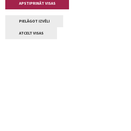
APSTIPRINĀT VISAS
PIELĀGOT IZVĒLI
ATCELT VISAS
Kontakti
Jelgavas valstpilsētas pašvaldība
Lielā iela 11, Jelgava, LV-3001
+371 63005522
pasts@jelgava.lv