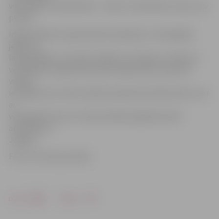
velosipēdu ir piemērotas – ielas un veloceliņi ir sausi, nav
putras.
Idejas būtība ir popularizēt braukšanu ar velosipēdu
jebkuros
laikapstākļos, arī ziemā. Cilvēki, kuri dodas uz darbu ar
velosipēdu, šajā dienā aicināti reģistrēties interneta
vietnē,
iezīmējot savu valsti, pilsētu pasaules kartē kā vietu, kur
ar
velosipēdu brauc arī ziemā. Šodien šajā kartē tika
atzīmēta arī
Jelgava.
Foto: no Z.Gravas arhīva
Drukāt
Dalīties