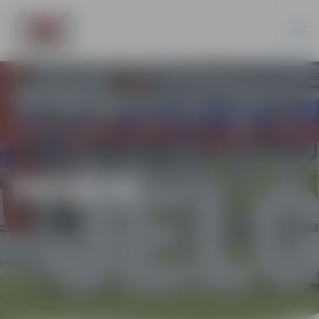
PILSĒTĀ