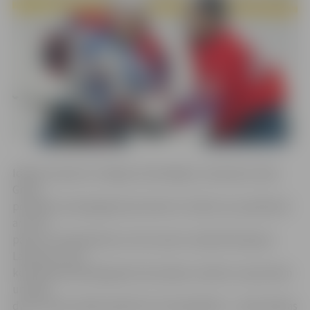
Idejas iniciatore «Pepijas velomānijas» saimniece Zane
Grava
portālam www.jelgavasvestnesis.lv stāsta, ka, pieskaitot
arī viņu
pašu un velodarbnīcas «Activ sport» pārstāvi Kasparu
Launertu, kuri
kontrolpunktā bija gatavi braucējus cienāt ar cepumiem
un tēju,
divu stundu laikā saskaitīti 13 velosipēdisti – sešas dāmas