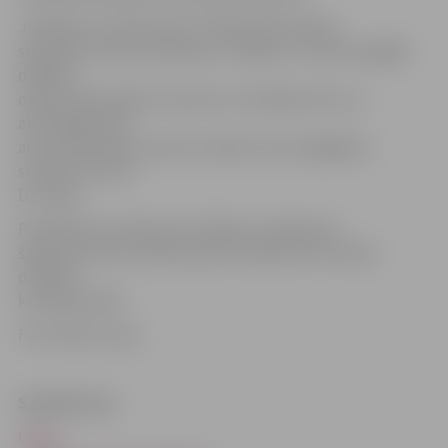
Jāpiebilst, ka decembrī «Pilsētsaimniecības»
speciālisti veikuši skaitīšanu, fiksējot, cik daudzi gājēji
dažādos
dienas laikos šķērso brauktuvi minētajā vietā, un
aktīvākajā laikā
ap pusdienlaiku brauktuvi šķērso līdz 25 gājējiem
stundā, informē
Dz.Staša.
Priekšlikumi satiksmes drošības uzlabošanai
šajā posmā tiks vērtēti janvāra Satiksmes kustības
drošības
komisijas sēdē.
Foto: Raitis Supe
Saistītā ziņa
Gājēju