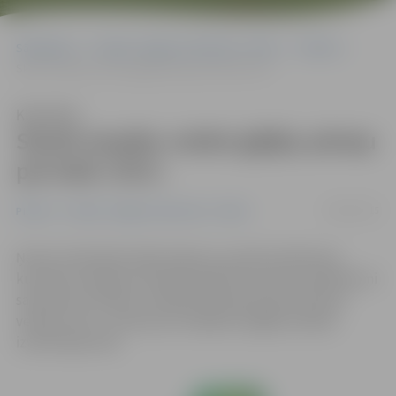
Sākumlapa
Portāla “Jelgavas Vēstnesis” arhīvs
Pilsētā
Skatīs iespēju veidot gājēju pāreju pie lielā «Elvi»
Klausīties
Skatīs iespēju veidot gājēju pāreju
pie lielā «Elvi»
08/01/2015
Pilsētā
Portāla “Jelgavas Vēstnesis” arhīvs
Ņemot vērā iedzīvotāju lūgumu, janvāra Satiksmes
kustības drošības komisijas sēdē tiks skatīti priekšlikumi
satiksmes drošības uzlabošanai Rūpniecības ielā pie
veikala «Elvi», tostarp par iespējamu gājēju pārejas
izveidi šajā vietā.