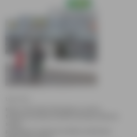
Ligita Vaita
Ņemot vērā iedzīvotāju lūgumu, janvāra
Satiksmes kustības drošības komisijas sēdē tiks
skatīti
priekšlikumi satiksmes drošības uzlabošanai