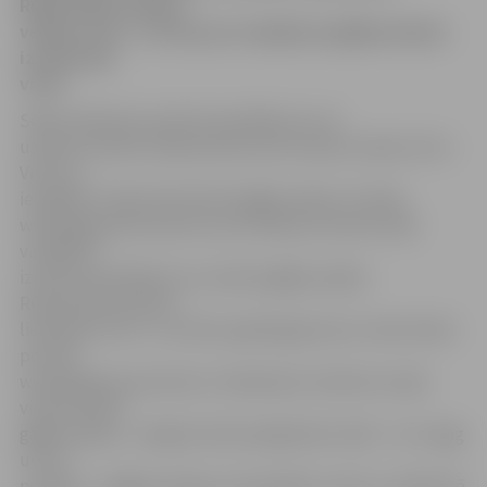
Rūpniecības ielā pie
veikala «Elvi», tostarp par iespējamu gājēju pārejas
izveidi šajā
vietā.
Sēdes laikā tiks izskatīti priekšlikumi, kā
uzlabot drošību Rūpniecības ielā zonā pie veikala «Elvi».
Viena no
iespējām ir šajā vietā ierīkot gājēju pāreju. Portāls
www.jelgavasvestnesis.lv jau rakstīja, ka iedzīvotāji
vairākkārt
izteikuši priekšlikumu izveidot gājēju pārēju
Rūpniecības ielā pie
lielveikala «Elvi». Jau 2011. gadā jelgavniece Linda vērsās
portāla
www.jelgavasvestnesis.lv redakcijā ar ieteikumu šajā
vietā izveidot
gājēju pāreju. «Jelgavā visās iespējamās vietās – kur vajag
un kur
nevajag – ir gājēju pārejas, bet gribētos zināt, vai nākotnē