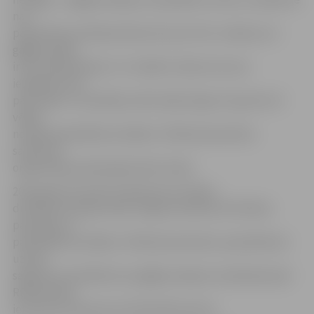
nav
padomāts par Rūpniecības ielu pie «Elvi» veikala, kur
gājēju pāreja
ir ļoti nepieciešama. Tur tiešām ir bijis tā, ka nav
iespējams tikt
pāri ceļam!» tā lasītāja. Iedzīvotāju lūgumi saņemti arī
vēlāk,
norāda pašvaldības iestādes «Pilsētsaimniecība»
satiksmes
organizācijas plānotāja Dzidra Staša.
2014. gada novembrī Satiksmes kustības
drošības komisijas sēdē Jelgavas pilsētas Attīstības
pārvaldei un
pašvaldības iestādes «Pilsētsaimniecība» speciālistiem
uzdots
sagatavot priekšlikumus gājēju pārejas izveidošanai pār
Rūpniecības
ielu pie krustojuma ar Emīla Dārziņa ielu.