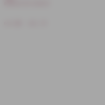
pārejai pie «Elvi» nesaka nē
Drukāt
Dalīties