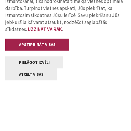
izmantošanai, tiks nodrošināta tīmekļa vietnes optimāla
darbība. Turpinot vietnes apskati, Jūs piekrītat, ka
izmantosim sīkdatnes Jūsu ierīcē. Savu piekrišanu Jūs
jebkurā laikā varat atsaukt, nodzēšot saglabātās
sīkdatnes.
UZZINĀT VAIRĀK
.
APSTIPRINĀT VISAS
PIELĀGOT IZVĒLI
ATCELT VISAS
Kontakti