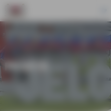
PILSĒTĀ