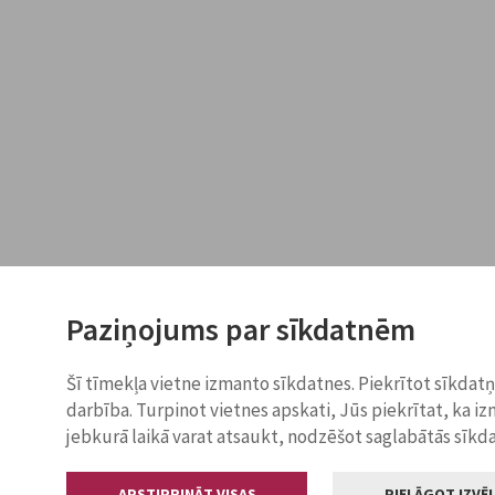
Paziņojums par sīkdatnēm
Šī tīmekļa vietne izmanto sīkdatnes. Piekrītot sīkdat
darbība. Turpinot vietnes apskati, Jūs piekrītat, ka i
jebkurā laikā varat atsaukt, nodzēšot saglabātās sīkd
APSTIPRINĀT VISAS
PIELĀGOT IZVĒL