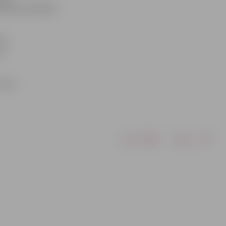
i lati, informē
ece
dz
bērnu
Drukāt
Dalīties