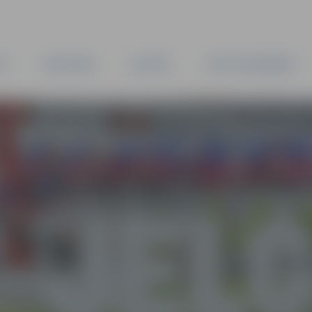
TA
PAŠVALDĪBA
IESTĀDES
KAPITĀLSABIEDRĪBAS