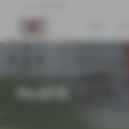
22.5 °C, 3.4 m/s, 58.3 %
JAUNUMI
PILSĒ
PILSĒTĀ