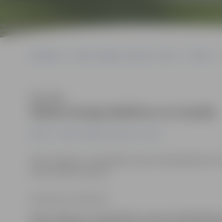
Sākumlapa
Portāla “Jelgavas Vēstnesis” arhīvs
Pilsētā
Klausīties
Skolā nozog telefonu un naudu
Pilsētā
Portāla “Jelgavas Vēstnesis” arhīvs
Vakar Jelgavas 1. ģimnāzijā no sporta zāles ģērbtuves 
informē Valsts policija.
Ilze Knusle-Jankevica
Vakar Jelgavas 1. ģimnāzijā no sporta zāles ģērbt