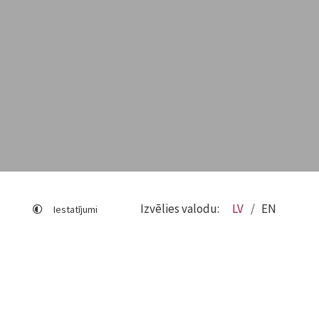
Izvēlies valodu:
LV
EN
Iestatījumi