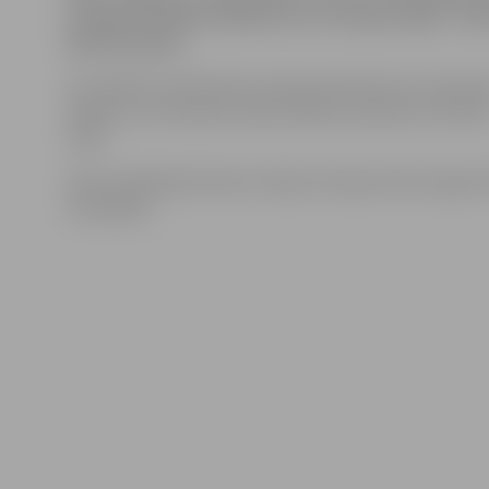
nozagts mobilais telefons un no maka nauda – četr
Valsts policija.
Par zādzību skolā Valsts policijas pārstāve Ieva Sietni
piebilst, ka tā izdarīta vakar laikā no pulksten 12.55 lī
14.30.
Vēl aizvadītajās dienās no šķūņa Stacijas ielā nozagts 
velosipēds.