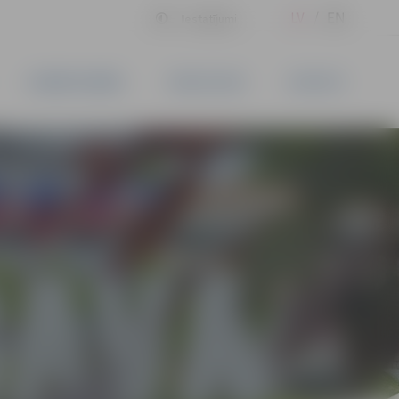
LV
EN
Iestatījumi
UZŅĒMĒJDARBĪBA
PAKALPOJUMI
KONTAKTI