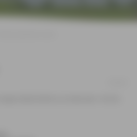
Skolā nozog telefonu un naudu
04/12/2012
nozagts mobilais telefons un no maka nauda – četri lati,
uves