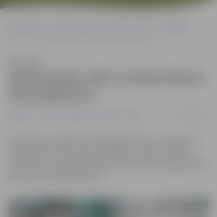
Sākumlapa
Portāla “Jelgavas Vēstnesis” arhīvs
Izglītība
Skolas gaitas sāks ar īpaša dizaina dienasgrāmatu
Klausīties
Skolas gaitas sāks ar īpaša dizaina
dienasgrāmatu
27/08/2017
Izglītība
Portāla “Jelgavas Vēstnesis” arhīvs
Iesaistoties projektā «Dienasgrāmata 2017», Jelgavas 5.
vidusskolas 1. līdz 6. klases skolēniem Zinību dienā – 1.
septembrī – pasniegs individuāla dizaina dienasgrāmatas
pēc pašu izstrādātas skices.