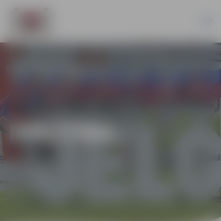
IZGLĪTĪBA