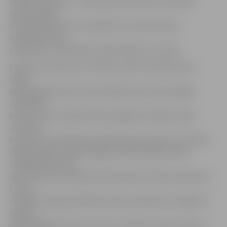
skaidro Jelgavas 5. vidusskolas direktores vietniece
audzināšanas
darbā Ella Šakurova, piebilstot, ka, pateicoties
dienasgrāmatai,
skolēni jau no bērnības mācās plānot savu laiku.
E.Šakurova stāsta, ka, lai bērni varētu realizēt savas
idejas
dienasgrāmatas dizaina veidošanā, skolā norisinājās
zīmēšanas
konkurss. No vairāk kā 20 iesniegtiem darbiem īpaši
izveidota
komisija, kurā bija gan skolotāji, gan jaunieši no skolēnu
pašpārvaldes, kopā izvēlējās interesantāko darbu.
«Kopīgi lēmām par
labu 8. klases audzēknes Aleksandras Zubovas darbam,»
tā viņa,
norādot: Jelgavas Mākslas skolas audzēknes zīmējumā
attēloti
dažnedažādi multeņu varoņi, savukārt, ņemot vērā, ka