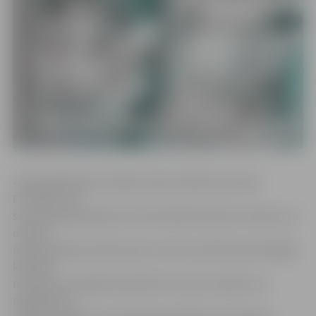
«Dienasgrāmatai ir īpaša nozīme mācību procesā.
Pirmkārt, tā ir
sava veida piederības zīme konkrētai skolai un klasei, un
otrkārt –
neaizvietojams dokuments, kurā atrunāti skolas iekšējie
kārtības
noteikumi, regulāri pierakstīts stundu saraksts un
mājasdarbi,»