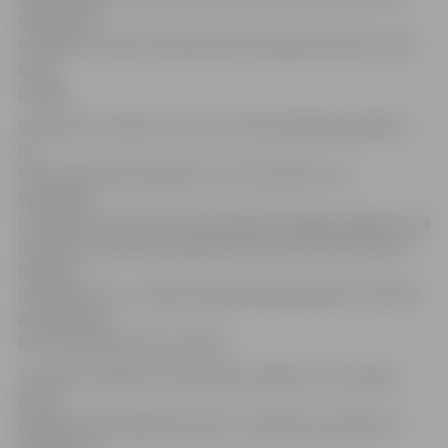
dizains būs
melnbalts, katram skolēnam būs iespēja izkrāsot to pēc
savas
patikas.
Direktores vietniece uzsver, ka skolai dalība projektā ir
ne
tikai interesanta pieredze, kas vieno bērnus un
skolotājus
izstrādes procesā, bet arī finansiāli izdevīgs projekts. Viņa
norāda, ka vienas dienasgrāmatas aptuvenās izmaksas ir
nedaudz
mazāk par eiro, savukārt šogad dienasgrāmatas teju 400
audzēkņiem
būs nodrošinātas bez maksas.
Savukārt Liepājas Universitātes Zinātnes un Inovāciju
parka
projekta «Dienasgrāmata 2017» projekta koordinatore
Annija Pole