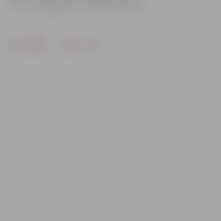
Foto: no Jelgavas 5. vidusskolas arhīva
Drukāt
Dalīties