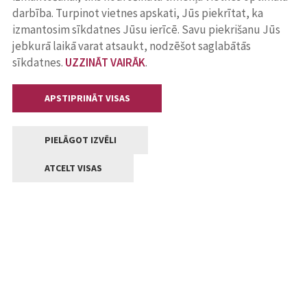
darbība. Turpinot vietnes apskati, Jūs piekrītat, ka
izmantosim sīkdatnes Jūsu ierīcē. Savu piekrišanu Jūs
jebkurā laikā varat atsaukt, nodzēšot saglabātās
sīkdatnes.
UZZINĀT VAIRĀK
.
APSTIPRINĀT VISAS
PIELĀGOT IZVĒLI
ATCELT VISAS
Kontakti