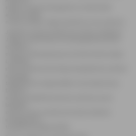
skaidro, ka skolas dienasgrāmatu izstrādi skolām
atbalsta vietējie
novada uzņēmēji. Jelgavas pilsētā tie ir seši uzņēmumi.
Jāpiebilst, ka ārpus projekta savu dizainu realizēja arī
Jelgavas 4. sākumskola, kura dienasgrāmatas dizainu
izstrādā un
maina jau vairāku gadu garumā. Skolas direktore Agita
Lundberga
stāsta, ka pamata informācija dienasgrāmatā ir praktiski
nemainīga,
tādēļ jāizmanto iespēja dažādot vismaz ārējo dizainu.
Direktore
norāda, ka lielāki bērni bieži vien mācību procesā
labprātāk
izmanto e-klasi, savukārt pirmo klašu skolēniem
dienasgrāmata ir
teju galvenais palīgs mācībās.