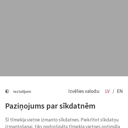
Izvēlies valodu:
LV
EN
Iestatījumi
Paziņojums par sīkdatnēm
Šī tīmekļa vietne izmanto sīkdatnes. Piekrītot sīkdatņu
izmantošanai, tiks nodrošināta tīmekļa vietnes optimāla