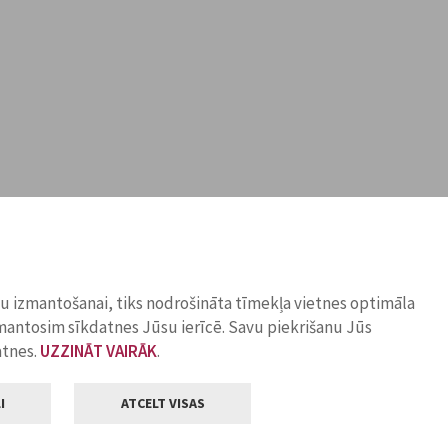
ņu izmantošanai, tiks nodrošināta tīmekļa vietnes optimāla
zmantosim sīkdatnes Jūsu ierīcē. Savu piekrišanu Jūs
atnes.
UZZINĀT VAIRĀK
.
I
ATCELT VISAS