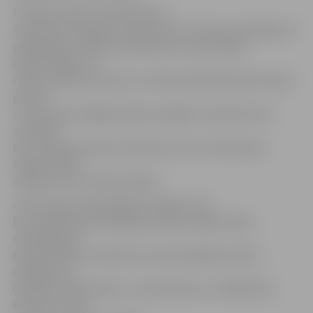
Profesiju pasauli savā darbā var
izmantot arī karjeras konsultanti un klašu audzinātāji, lai
paplašinātu skolēnu priekšstatus par profesiju
daudzveidību un
radītu skolēnos interesi un vēlmi padziļināti pētīt darba
pasauli
un savas personīgās karjeras iespējas. Vietnē ietverti
materiāli,
kas mudina jauniešus domāt par sevi ne tikai kā par
topošo darba
ņēmēju, bet arī darba devēju.
«Drīzumā vietnē parādīsies sadaļa, kurā
būs vadlīnijas patstāvīgai profesiju izpētei. Īpaši
noderīgas tās
būs jauniešiem, tiekoties ar potenciālajiem darba
devējiem vai
dodoties ekskursijās uz uzņēmumiem,» atklāj Didzis
Poreiters, VIAA