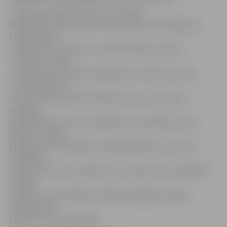
Profesiju pasaulē šobrīd var viesoties
ēdināšanas, elektronikas, informācijas tehnoloģiju un
kokapstrādes
uzņēmumos, vadības un administrācijas, «Kļūsti
uzņēmējs» mājās
–uzņēmumos, skaistumkopšanas un fitnesa centrā,
tūrisma birojā un
viesnīcā. Ieskatu darba ikdienā sniedz intervijas ar
profesiju
pārstāvjiem un fotoreportāžas par speciālistu darba
gaitām. Ja kāda
profesija ir ieinteresējusi, īpašā sadaļā, kas aizved uz
Izglītības
ceļvedi niid.lv, var izpētīt amatu aprakstus un izglītības
iestāžu
sarakstu, kur konkrēto profesiju iespējams apgūt,
informē VIAA
pārstāve Linda Lietaviete.