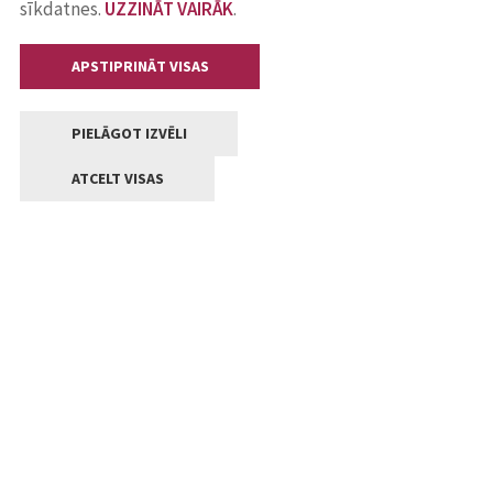
sīkdatnes.
UZZINĀT VAIRĀK
.
APSTIPRINĀT VISAS
PIELĀGOT IZVĒLI
ATCELT VISAS
Kontakti
Jelgavas valstpilsētas pašvaldība
Lielā iela 11, Jelgava, LV-3001