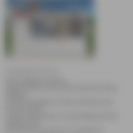
www.jelgavasvestnesis.lv
Valsts izglītības attīstības
aģentūra (VIAA) aicina jauniešus iepazīt profesiju
dažādību,
dodoties pastaigā pa virtuālo profesiju pasauli.
Interneta vietne
www.profesijupasaule.lv šobrīd atklāj gandrīz 50
dažādu nozaru
speciālistu darba ikdienu un izaicinājumus.