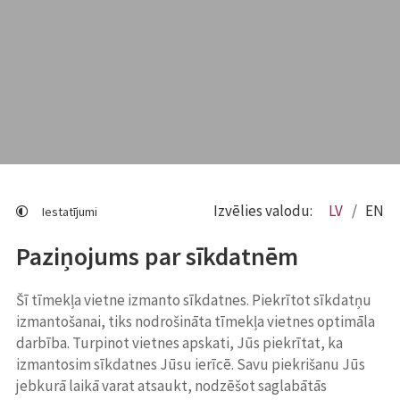
Izvēlies valodu:
LV
EN
Iestatījumi
Paziņojums par sīkdatnēm
Šī tīmekļa vietne izmanto sīkdatnes. Piekrītot sīkdatņu
izmantošanai, tiks nodrošināta tīmekļa vietnes optimāla
darbība. Turpinot vietnes apskati, Jūs piekrītat, ka
izmantosim sīkdatnes Jūsu ierīcē. Savu piekrišanu Jūs
jebkurā laikā varat atsaukt, nodzēšot saglabātās