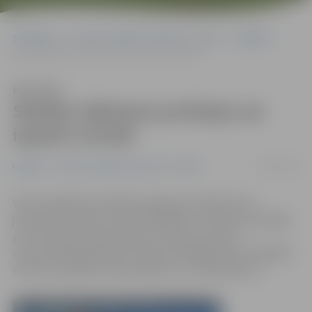
Sākumlapa
Portāla “Jelgavas Vēstnesis” arhīvs
Izglītība
Skolēni nākotnes profesiju var iepazīt virtuāli
Klausīties
Skolēni nākotnes profesiju var
iepazīt virtuāli
21/02/2013
Izglītība
Portāla “Jelgavas Vēstnesis” arhīvs
Valsts izglītības attīstības aģentūra (VIAA) aicina
jauniešus iepazīt profesiju dažādību, dodoties pastaigā
pa virtuālo profesiju pasauli. Interneta vietne
www.profesijupasaule.lv šobrīd atklāj gandrīz 50 dažādu
nozaru speciālistu darba ikdienu un izaicinājumus.