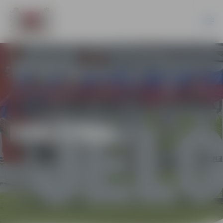
IZGLĪTĪBA