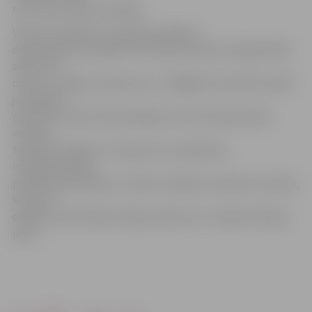
niid.lv datu bāzes vadītājs.
VIAA Informācijas un karjeras atbalsta
departaments projektā «Profesiju pasaule» šogad plāno
atvērt vēl
deviņus «mājas uzņēmumus», tādējādi interaktīvā veidā
jauniešiem
pastāstot vēl par 50 profesijām. Drīzumā taps ķīmija
nozares,
telekomunikāciju, transporta un loģistikas,
metālapstrādes,
pārtikas pārstrādes un mežu izstrādes uzņēmumi, banka,
kultūras
objekts, kā arī īpašā «māja uzņēmums» «Izpēti profesiju
pats».