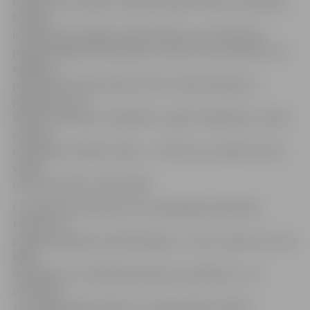
mērķis nav noskaidrot labākos algoritmiskos domātājus,
bet gan
iesaistīt pēc iespējas vairāk skolēnu, kuri ikdienā ar
programmēšanu nesaskaras un netic, ka tas viņiem ir pa
spēkam,»
piedalīties konkursā aicina SIA «Visma Enterprise»
pārstāve Laura
Brīvība-Dzenuška. Jāpiebilst, ka pērn «Bebr[a]s» Latvijā
pulcēja
rekordlielu skolēnu skaitu – 13 027, kas ir desmit reizes
vairāk
nekā, piemēram, 2015. gadā.
Lai piedalītos konkursā, nav vajadzīgas specifiskas
terminu un
programmēšanas priekšzināšanas – katrs uzdevums ir par
kādu
ikdienišķu un vienkārši saprotamu problēmu, un ir
atrisināms
1–5 minūšu laikā. Tāpat nav nepieciešami nekādi