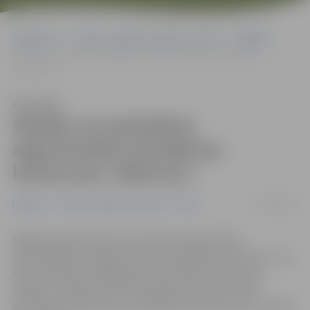
Sākumlapa
Portāla “Jelgavas Vēstnesis” arhīvs
Izglītība
Skolēni var pieteikties algoritmiskās domāšanas konkursam
«Bebr[a]s»
Klausīties
Skolēni var pieteikties
algoritmiskās domāšanas
konkursam «Bebr[a]s»
30/10/2018
Izglītība
Portāla “Jelgavas Vēstnesis” arhīvs
Šogad piecpadsmito reizi notiks starptautisks
informātikas un algoritmiskās domāšanas konkurss 5.–12.
klašu skolēniem «Bebr[a]s», kura gaitā, izmantojot
loģisko un algoritmisko domāšanu, skolēni risinās
aizraujošus uzdevumus. Pieteikties konkursam var līdz 8.