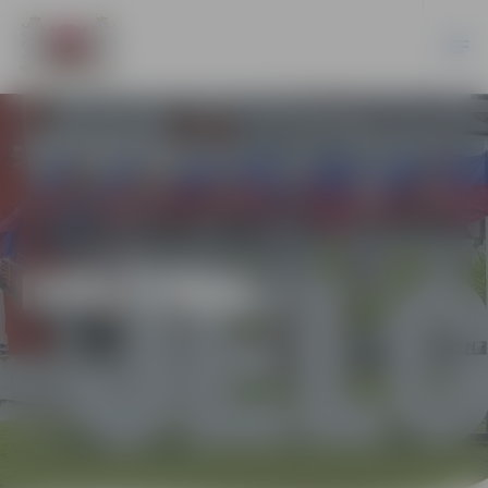
IZGLĪTĪBA