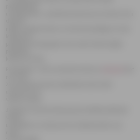
papildlīdzekļi
un programmas – pieteikties konkursam var ikviens, kam
skolā vai
mājās ir pieejams dators un interneta pieslēgums. Savas
iemaņas var
pārbaudīt arī pieaugušie, taču viņiem nebūs iespēja
piedalīties
konkursa 2. kārtā.
Pieteikšanās – līdz 8. novembrim konkursa
mājaslapā
. Bet
no 12. līdz
23. novembrim konkursa dalībnieki varēs risinās
uzdevumus, ko
saņems e-pastā.
Jāpiebilst, ka katras klašu grupas 25 labākie dalībnieki
saņems
uzaicinājumu uz konkursa otro, klātienes kārtu, kas
notiks
19. janvārī Rīgā.