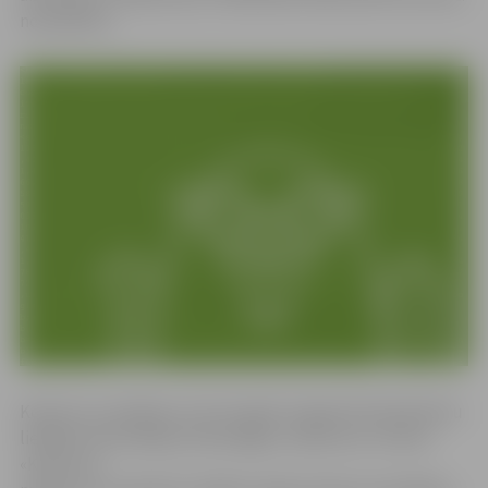
novembrim.
Konkursu Latvijā jau ceturto gadu organizē Ziemeļvalstu
lielākais informācijas tehnoloģiju uzņēmums «Visma».
«Konkursa