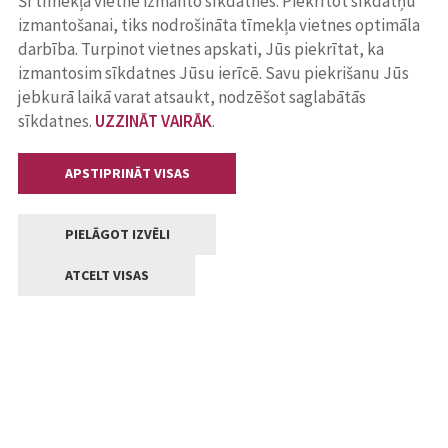
Šī tīmekļa vietne izmanto sīkdatnes. Piekrītot sīkdatņu
izmantošanai, tiks nodrošināta tīmekļa vietnes optimāla
darbība. Turpinot vietnes apskati, Jūs piekrītat, ka
izmantosim sīkdatnes Jūsu ierīcē. Savu piekrišanu Jūs
jebkurā laikā varat atsaukt, nodzēšot saglabātās
sīkdatnes.
UZZINĀT VAIRĀK
.
APSTIPRINĀT VISAS
PIELĀGOT IZVĒLI
ATCELT VISAS