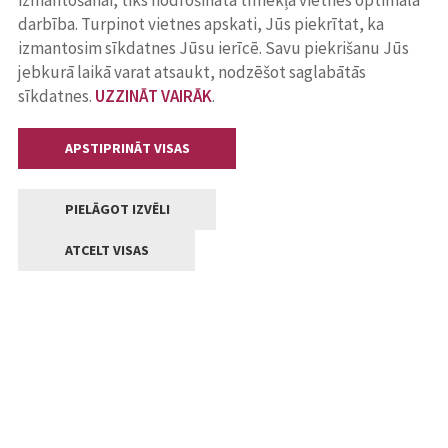
izmantošanai, tiks nodrošināta tīmekļa vietnes optimāla
darbība. Turpinot vietnes apskati, Jūs piekrītat, ka
izmantosim sīkdatnes Jūsu ierīcē. Savu piekrišanu Jūs
jebkurā laikā varat atsaukt, nodzēšot saglabātās
sīkdatnes.
UZZINĀT VAIRĀK
.
APSTIPRINĀT VISAS
PIELĀGOT IZVĒLI
ATCELT VISAS
Kontakti