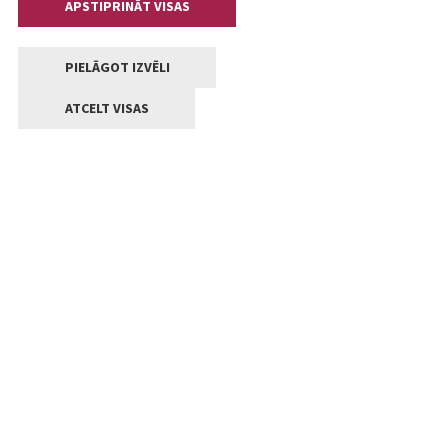
APSTIPRINĀT VISAS
PIELĀGOT IZVĒLI
ATCELT VISAS
Kontakti
Jelgavas valstpilsētas pašvaldība
Lielā iela 11, Jelgava, LV-3001
+371 63005522
pasts@jelgava.lv