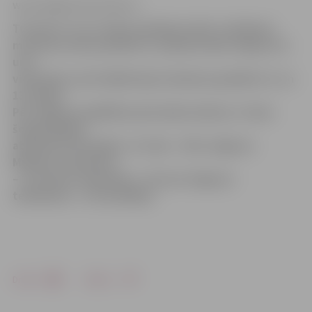
www. jelgavasvestnesis.lv
Tuvojas 9. un 12. klašu izlaidumu laiks. Izlaidumu
maratonu mūsu pilsētā 11. jūnijā ievadīs Jelgavas 6.
un 5.
vidusskola, bet lielākā daļa izlaidumu gaidāmi 12. un
13. jūnijā.
Pēc Jelgavas Izglītības pārvaldes datiem, 9. klasi
šogad pilsētā
absolvēs 570 skolēni, 12. klasi – 294, Jelgavas
Mūzikas vidusskolu
– 14, Amatu vi
dusskolu – 85, bet Jelgavas
tehnikumu – 114 audzēkņi.
Drukāt
Dalīties