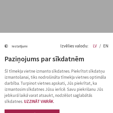
Izvēlies valodu:
LV
EN
Iestatījumi
Paziņojums par sīkdatnēm
Šī tīmekļa vietne izmanto sīkdatnes. Piekrītot sīkdatņu
izmantošanai, tiks nodrošināta tīmekļa vietnes optimāla
darbība. Turpinot vietnes apskati, Jūs piekrītat, ka
izmantosim sīkdatnes Jūsu ierīcē. Savu piekrišanu Jūs
jebkurā laikā varat atsaukt, nodzēšot saglabātās
sīkdatnes.
UZZINĀT VAIRĀK
.