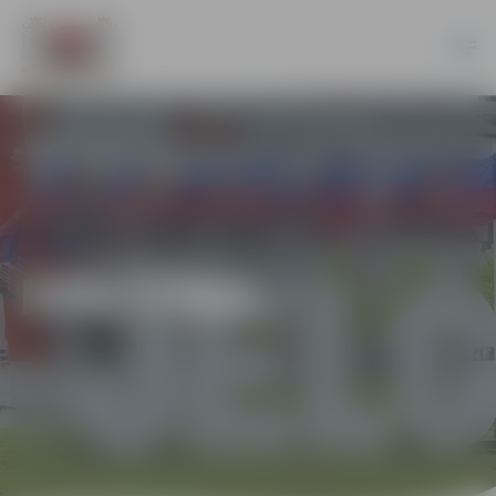
IZGLĪTĪBA