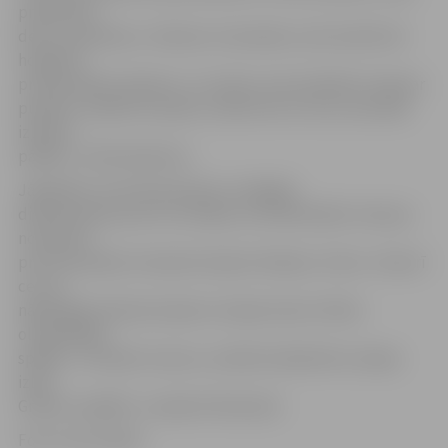
priekšroku
devis, piemēram, «Dinamo» komandai, viņš novērtē arī
hokejista
profesionālo attieksmi. «Uz ledus viņš vienkārši ir kopā ar
puišiem. Izpilda tos pašus uzdevums, ko viņi, necenšas
izlikties
pārāks,» vērtē direktors.
Jāpiebilst, ka K.Skrastiņš jau tuvākajās
dienās dosies prom no Latvijas, lai individuālos treniņus
nomainītu
pret komandas treniņiem kopā ar Dalasas «Stars». Viņš arī
cer, ka
nākamgad izdosies kopā ar Latvijas izlasi cīnīties
olimpiskajās
spēlēs. «Ja nebūs traumu, noteikti atbalstīšu Latvijas
izlasi.
Gribas uzspēlēt,» nosaka K.Skrastiņš.
Foto: Ivars Veiliņš