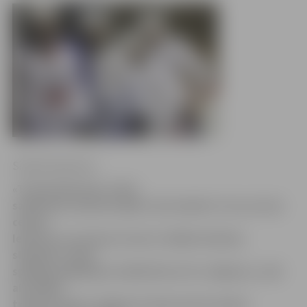
Sintija Čepanone
«Treniņš bija labs. Grūti
salīdzināt, kā puiši spēlē, taču skaidrs ir tas, ka viņi
cenšas.
Ievēroju, ka vienam otram ir labāka tehnika,
slidojums. Pāris
spēcīgu spēlētāju noteikti būs arī no Jelgavas,» pēc
aizvadītā
treniņa kopā ar Jelgavas Ledus sporta skolas