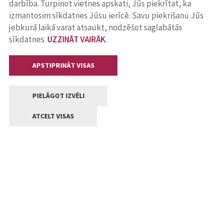
darbība. Turpinot vietnes apskati, Jūs piekrītat, ka
izmantosim sīkdatnes Jūsu ierīcē. Savu piekrišanu Jūs
jebkurā laikā varat atsaukt, nodzēšot saglabātās
sīkdatnes.
UZZINĀT VAIRĀK
.
APSTIPRINĀT VISAS
PIELĀGOT IZVĒLI
ATCELT VISAS
Kontakti