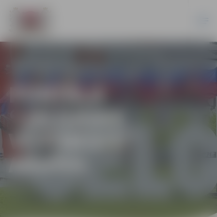
PORTĀLA
“JELGAVAS
VĒSTNESIS”
ARHĪVS