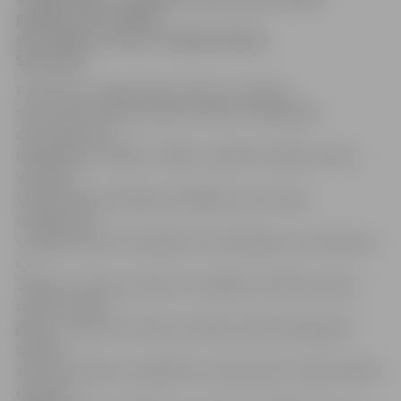
puišiem, teic «dzelzs
vīrs» Dalasas «Stars» hokejists Kārlis
Skrastiņš.
K.Skrastiņš Jelgavā bija ieradies, lai kopā ar
mūsu Ledus skolas puišiem, 1992. un 1993. gadā
dzimušajiem un
labākajiem no 1994. un 1995., aizvadītu hokeja treniņu.
Viņš gluži
tāpat kā jaunie hokejisti izpildīja visus treneru
norādījumus.
«Citādāk nemaz nevarēja būt, tieši tāpēc jau es atbraucu
uz
Jelgavu! Trenera uzdevumi ir jāpilda, citādi treniņam
nemaz nebūtu
jēgas,» uzteicot arī ledus kvalitāti, kādu Dalasā grūti
panākt,
atzīst K.Skrastiņš. Jāpiebilst, ka kopumā uz ledus šodien
izgāja 20