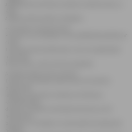
spēlētāji zilās, dzeltenās, sarkanās un baltās formās, un
Kārlis
spēlēja vienā komandā ar «baltajiem».
«Principā jau treniņš kā treniņš.
Protams, to, ka «baltajiem» viens spēlētājs bija pārāks par
citiem,
treniņa procesā nevarēja nejust, taču tas neapšaubāmi
mums nāca
tikai par labu,» atzīst zilo formu īpašnieki.
Atzinīgi aizvadīto treniņu vērtē arī
treneris Juris Klodāns, pateicoties kura iniciatīvai
puišiem bija
iespēja uz viena ledus trenēties ar K.Skrastiņu.
«Atmosfēra laba,
domāju, arī puišiem treniņš bija interesants, jo tā ir
neatsverama
pieredze,» tā J.Klodāns. Un viņam piekrīt arī paši jaunie
hokejisti