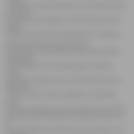
– piemēram, četrpadsmit gadus vecais Jānis Golubovičs,
kurš hokejā
trenējas jau septiņus gadus, atzīst, ka šī bijusi lieliska
iespēja
no K.Skrastiņa pamācīties nūjas tehniku un slidojumu.
Kā stāsta Ledus sporta skolas direktors
Andris Kudurs, treniņš kopā ar K.Skarstiņu jauniešiem
neapšaubāmi
dos vēl lielāku stimulu turpināt spēlēt. «Galvenais
mērķis,
organizējot šo iespēju, bija uzmundrināt puišus. Esmu
pārliecināts
– faktu, ka viņi ar Skrastiņu spēlējuši uz viena ledus,
devuši
viņam ripu, saņēmuši to, puiši atcerēsies ilgi un tas viņus
iedvesmos jauniem darbiem,» tā A.Kudurs, uzteicot to,
ka
K.Skarstiņš piekritis patrenēties ar mūsu puišiem, nevis