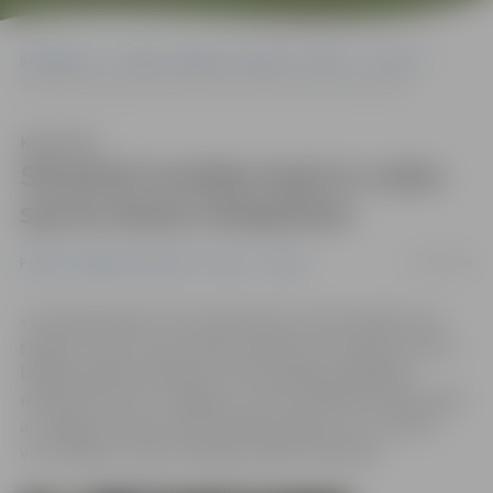
Sākumlapa
Portāla “Jelgavas Vēstnesis” arhīvs
Sports
Skrastiņš trenējas kopā ar Ledus sporta skolas hokejistiem
Klausīties
Skrastiņš trenējas kopā ar Ledus
sporta skolas hokejistiem
27/08/2009
Portāla “Jelgavas Vēstnesis” arhīvs
Sports
«Treniņš bija labs. Grūti salīdzināt, kā puiši spēlē, taču
skaidrs ir tas, ka viņi cenšas. Ievēroju, ka vienam otram ir
labāka tehnika, slidojums. Pāris spēcīgu spēlētāju
noteikti būs arī no Jelgavas,» pēc aizvadītā treniņa kopā
ar Jelgavas Ledus sporta skolas puišiem, teic «dzelzs
vīrs» Dalasas «Stars» hokejists Kārlis Skrastiņš.