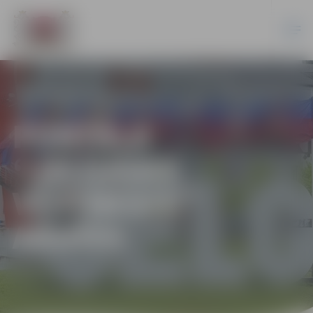
PORTĀLA
“JELGAVAS
VĒSTNESIS”
ARHĪVS