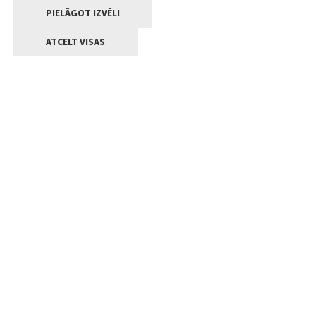
PIELĀGOT IZVĒLI
ATCELT VISAS
Kontakti
Jelgavas valstpilsētas pašvaldība
Lielā iela 11, Jelgava, LV-3001
+371 63005522
pasts@jelgava.lv
Klientu apkalpošana