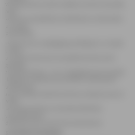
vērtējumā tiek summēti 3 labākie rezultāti. Sacensībās
ārpus
konkursa var piedalīties arī dalībnieki no citām pilsētu
un novadu
pašvaldībām.
«Rudens krosa» vispārīgajā grupā (2001.g.dz. un vecāki)
sieviešu
un vīriešu konkurencē var piedalīties ikviens skriet
gribētājs,
sacensību distance – 3 km. Vispārīgās grupas sacensību
dalībnieks, piesakoties sacensībām, uzņemas pilnu
atbildību par
savas veselības atbilstību distances veikšanai vai par to
atbild
komandas pārstāvis, kurš piesaka dalībnieku
sacensībām. Katrs
dalībnieks drīkst startēt tikai vienā distancē.
SACENSĪBU PROGRAMMA