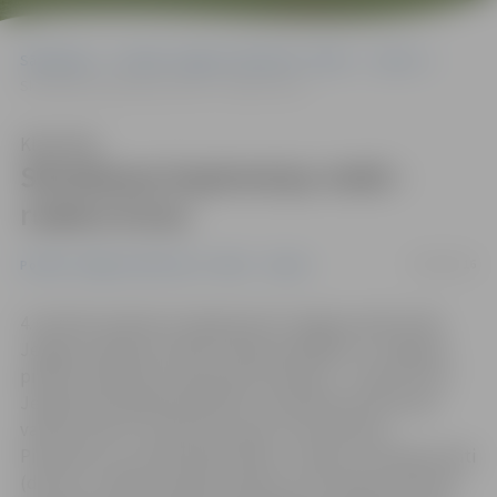
Sākumlapa
Portāla “Jelgavas Vēstnesis” arhīvs
Sports
Skriešanas koptreniņa vietā – rudens kross
Klausīties
Skriešanas koptreniņa vietā –
rudens kross
26/09/2016
Portāla “Jelgavas Vēstnesis” arhīvs
Sports
4. oktobrī pulksten 14 pļavā pretī Jelgavas pilij notiks
Jelgavas pilsētas skolēnu 46.spartakiādes un Jelgavas
pilsētas atklātais čempionāts skriešanā – rudens kross.
Jelgavnieki šajā dienā plānoto skriešanas koptreniņu
varēs aizstāt ar 3 kilometru garu krosa distanci.
Pieteikums, kurā jānorāda vārds, uzvārds, dzimšanas dati
(datums, mēnesis, gads); pilsēta un komanda, jānosūta