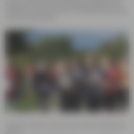
pa epasta adresi alona.fomenko@sports.jelgava.lv līdz
2016. gada 3. oktobra pulksten 17. Dalībnieku reģistrācija
notiks sacensību dienā.
Sacensību mērķis ir popularizēt un attīstīt skriešanu kā
aktīva