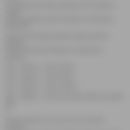
un veselīga dzīvesveida sastāvdaļu, kā arī noskaidrot
ātrākās
pilsētas izglītības iestāžu komandas un individuālos
dalībniekus.
Rudens krosa skrējienā piedalās Jelgavas pilsētas
izglītības
iestāžu komandas attiecīgās vecuma grupās un
distancēs:
2005. – 2007.g.dz. – distance 500 m
2003. – 2004.g.dz. – distance 800 m
2001. – 2002.g.dz. – distance 1000 m
1997. – 2000.g.dz. – distance jaunietēm 1000 m, jauniešiem
1500
m.
Skolas komandā ir četri zēni un četras meitenes.
Komandu