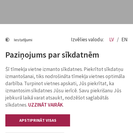
Izvēlies valodu:
LV
EN
Iestatījumi
Paziņojums par sīkdatnēm
Šī tīmekļa vietne izmanto sīkdatnes. Piekrītot sīkdatņu
izmantošanai, tiks nodrošināta tīmekļa vietnes optimāla
darbība. Turpinot vietnes apskati, Jūs piekrītat, ka
izmantosim sīkdatnes Jūsu ierīcē. Savu piekrišanu Jūs
jebkurā laikā varat atsaukt, nodzēšot saglabātās
sīkdatnes.
UZZINĀT VAIRĀK
.
APSTIPRINĀT VISAS