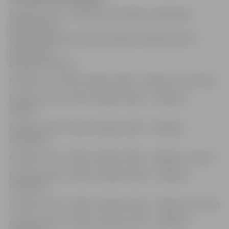
Pulksten 13.30 – Dalībnieku ierašanās, iesildīšanās
(pieteikumu,
izmaiņu pieņemšana sekretariātā ne vēlāk kā 20 min
pirms katra
skrējiena sākuma)
Pulksten 14 – 500 m skrējiens 2005. – 2007.g.dz. meitenēm
Pulksten 14.20 – 500 m skrējiens 2005. – 2007.g.dz.
zēniem
Pulksten 14.40 – 800 m skrējiens 2003. – 2004.g.dz.
meitenēm
Pulksten 15.10 – 800 m skrējiens 2003. – 2004.g.dz. zēniem
Pulksten 15.40 – 1000 m skrējiens 2001. – 2002.g.dz.
meitenēm
Pulksten 16.10 – 1000 m skrējiens 2001. – 2002.g.dz. zēniem
Pulksten 16.30 – 1000 m skrējiens 1997. – 2000.g.dz.