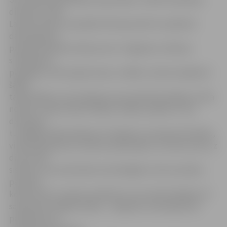
direktors Uldis
Lazdiņš stāsta, ka pašlaik Helmaņa ielā 3 no plānotā
darba apjoma
paveikti apmēram 40 procenti. «Pagraba un bēniņu
siltināšana ir
pabeigta, siltinot gala sienas, izrādās, meistari pieļāvuši
šādas
tādas kļūdas, kuras Vācijas puses pārstāvis fiksēja un lika
novērst. Logi nomainīti kāpņu telpās, pašlaik to veic
dzīvokļos,
tuvākajās dienās sāksies arī radiatoru nomaiņa dzīvokļos,
vienlaicīgi apkures sistēmu pārbūvējot no viencauruļu uz
divcauruļu
sistēmu, kas nodrošinās vienmērīgāku siltuma sadali,»
paveikto
konkretizē U.Lazdiņš, piebilstot, ka ar iedzīvotājiem arī
saskaņotas fasādes krāsas – māja pēc renovācijas būs
pasteļtoņos ar