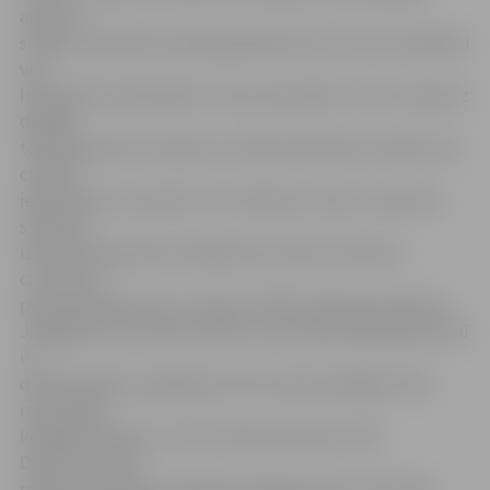
apkures
sistēmu, jāizmanto pašregulējošie vārsti, kas automātiski
veic
hidraulisko balansēšanu starp stāvvadiem. Tas ir nedaudz
dārgāk,
toties garantē, ka apkures sistēma darbosies stabili, bez
cilvēku
iejaukšanās. Savukārt firma «Mītavas statuss» apkures
sistēmas
izbūvei hidraulikas izlabošanai izmantos tērauda
caurules ar
pressavienojumiem,» skaidro JNĪP tehniskais direktors.
Jāatgādina, ka Helmaņa ielas 3 renovācija sākās jūlija vidū
un
darbiem jābūt pabeigtiem līdz oktobra beigām. Ēkas
renovācijas
kopējās izmaksas ir 170,7 tūkstoši lati bez PVN.
Daudzdzīvokļu
mājas renovācijai ir piesaistīti Vācijas Vides ministrijas