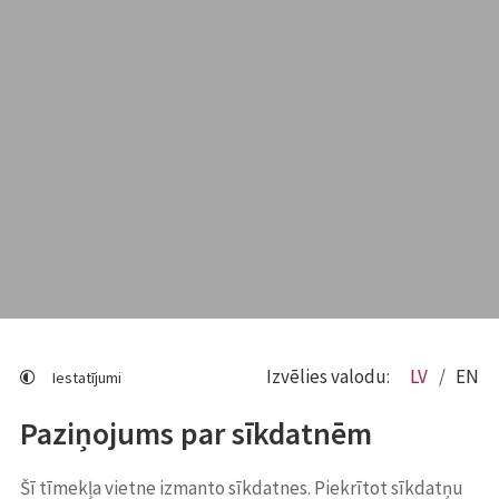
Izvēlies valodu:
LV
EN
Iestatījumi
Paziņojums par sīkdatnēm
Šī tīmekļa vietne izmanto sīkdatnes. Piekrītot sīkdatņu