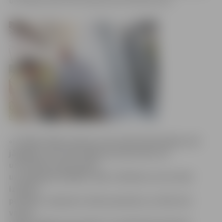
un Vācijas Vides ministrijas pilnvarotā persona.
«Ir šādas tādas nianses, kuras jūsu būvniekiem vēl
jāapgūst, bet tieši tāpēc jau esmu šeit, lai
uzraudzītu darbu gaitu
un nepieļautu kļūdas. Man ir būtiski, lai viss tiek
izdarīts
perfekti, saskaņā ar darba aprakstu, jo tikai tad
varam