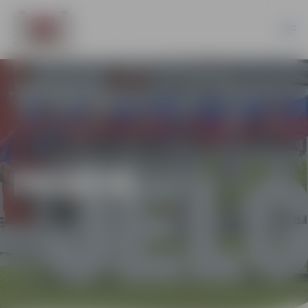
PILSĒTĀ