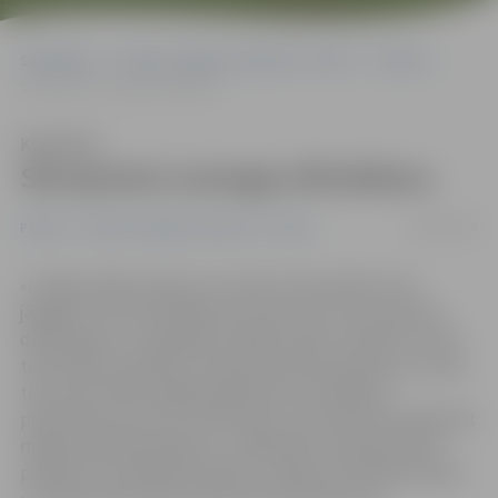
Sākumlapa
Portāla “Jelgavas Vēstnesis” arhīvs
Pilsētā
Skrupulozi uzrauga siltināšanu
Klausīties
Skrupulozi uzrauga siltināšanu
28/08/2009
Pilsētā
Portāla “Jelgavas Vēstnesis” arhīvs
«Ir šādas tādas nianses, kuras jūsu būvniekiem vēl
jāapgūst, bet tieši tāpēc jau esmu šeit, lai uzraudzītu
darbu gaitu un nepieļautu kļūdas. Man ir būtiski, lai viss
tiek izdarīts perfekti, saskaņā ar darba aprakstu, jo tikai
tad varam iedzīvotājiem garantēt ne mazāk kā
piecdesmit procentu ekonomiju, kā arī būtiski paildzināt
mājas kalpošanas ilgumu,» pārbaudot Helmaņa ielā 3
paveikto, teic Egberts Kaizers, Vācijas attīstības bankas