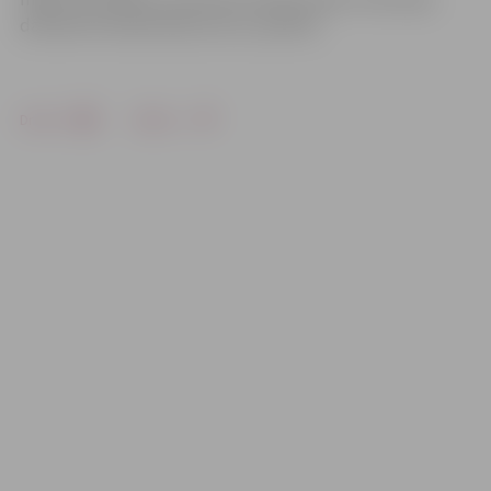
dāvinātie līdzekļi 40 procentu apmērā.
Drukāt
Dalīties