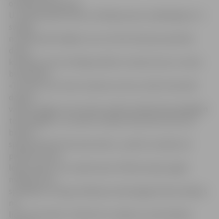
oranžiem akcentiem.
U.Lazdiņš pārliecināts, ka Vācijas puses «piekasīgums» ir
svarīgs
ne tikai iedzīvotājiem, kuri var būt droši par paveikto
darbu
kvalitāti, bet arī vērtīga mācību stunda mums un mūsu
būvniekiem.
«Te neiet cauri mūsu meistaru atruna «mēs tā vienmēr
darām» –
vācieši raugās, lai viss tiktu izdarīts atbilstoši jaunākajām
tehnoloģijām. Jā, varbūt tie šķiet tikai sīkumi, bet tie
būtiski
spēj ietekmēt siltumnoturību,» spriež U.Lazdiņš, kā
piemēru minot
logu profilus, ko uzņēmumam «Mītavas logi» apgūt
mācījuši vācu
speciālisti, arī logu ielikšanas tehnoloģija būtiski atšķiras
no
līdz šim ierastās. «Vācieši arī uzstāja, ka, pilnveidojot