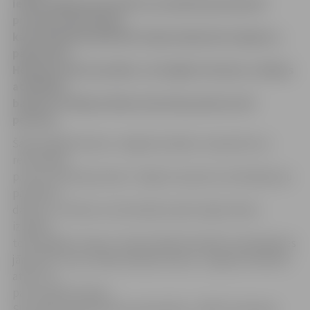
iedzīvotājiem garantēt ne mazāk kā piecdesmit
procentu ekonomiju,
kā arī būtiski paildzināt mājas kalpošanas ilgumu,»
pārbaudot
Helmaņa ielā 3 paveikto, teic Egberts Kaizers, Vācijas
attīstības
bankas un Vācijas Vides ministrijas pilnvarotā
persona.
Šajā nedēļā E.Kaizers Jelgavā ieradās, lai iepazītos ar
renovācijas
procesu Helmaņa ielas 3. mājā, skrupulozi novērtējot jau
paveiktos
darbus un vēlreiz ar būvniekiem pārrunājot darbu
izpildes
tehnoloģijas nianses. Viņiem fiksētie defekti nekavējoties
jānovērš, un jau nākamnedēļ E.Kaizers Jelgavā ieradīsies
atkal, lai
par to pārliecinātos.
SIA «Nekustamā īpašuma pārvalde» (JNĪP) tehniskais