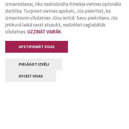
izmantošanai, tiks nodrošināta tīmekļa vietnes optimāla
darbība. Turpinot vietnes apskati, Jūs piekrītat, ka
izmantosim sīkdatnes Jūsu ierīcē. Savu piekrišanu Jūs
jebkurā laikā varat atsaukt, nodzēšot saglabātās
sīkdatnes.
UZZINĀT VAIRĀK
.
APSTIPRINĀT VISAS
PIELĀGOT IZVĒLI
ATCELT VISAS