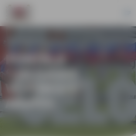
PORTĀLA
“JELGAVAS
VĒSTNESIS”
ARHĪVS