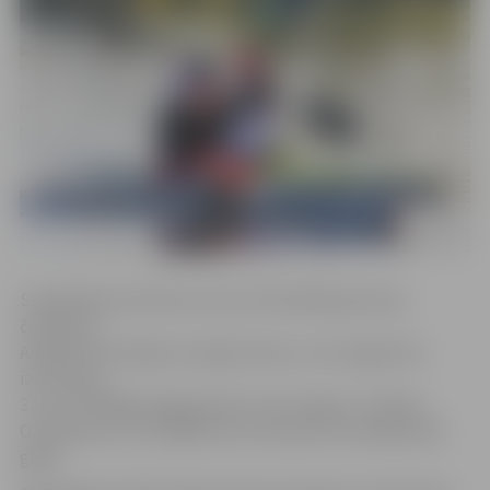
Smaiļotāji sacentīsies arī par četrkārtējā pasaules
čempiona
Aleksandra Avdejeva ceļojošo balvu, kura šogad tiks
izcīnīta jau
31. reizi. Pēdējais jelgavnieks, kas to ieguva, ir Marks
Ozolinkevičs, kurš 6000 metru distancē triumfēja 2014.
gadā.