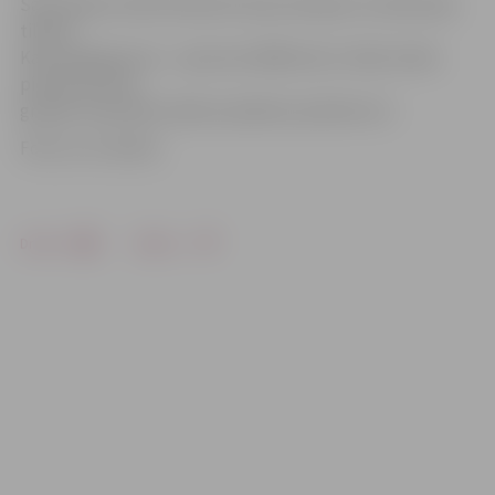
Sacensības notiks distancē starp Lielupes un dzelzceļa
tiltiem.
Katra apļa garums – aptuveni 2000 metru. Mači notiks
piecās vecuma
grupās. Sacensību sākums plānots pulksten 12.
Foto: no JV arhīva
Drukāt
Dalīties