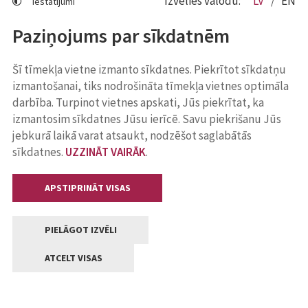
Izvēlies valodu:
LV
EN
Iestatījumi
Paziņojums par sīkdatnēm
Šī tīmekļa vietne izmanto sīkdatnes. Piekrītot sīkdatņu
izmantošanai, tiks nodrošināta tīmekļa vietnes optimāla
darbība. Turpinot vietnes apskati, Jūs piekrītat, ka
izmantosim sīkdatnes Jūsu ierīcē. Savu piekrišanu Jūs
jebkurā laikā varat atsaukt, nodzēšot saglabātās
sīkdatnes.
UZZINĀT VAIRĀK
.
APSTIPRINĀT VISAS
PIELĀGOT IZVĒLI
ATCELT VISAS