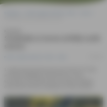
Sākumlapa
Portāla “Jelgavas Vēstnesis” arhīvs
Sports
Smaiļotāji un kanoe airētāji uzsāk sezonu
Klausīties
Smaiļotāji un kanoe airētāji uzsāk
sezonu
27/04/2016
Portāla “Jelgavas Vēstnesis” arhīvs
Sports
1. maijā Lielupē pie Pasta salas sporta kluba «KC» bāzē
norisināsies ikgadējās «Pavasara kausa» izcīņas
sacensības, kas vienlaikus būs arī Latvijas un Baltijas
čempionāta sacīkstes smaiļošanā un kanoe airēšanā.