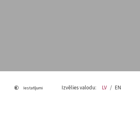
Izvēlies valodu:
LV
EN
Iestatījumi