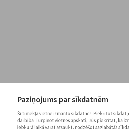
Paziņojums par sīkdatnēm
Šī tīmekļa vietne izmanto sīkdatnes. Piekrītot sīkdat
darbība. Turpinot vietnes apskati, Jūs piekrītat, ka i
jebkurā laikā varat atsaukt, nodzēšot saglabātās sīkd