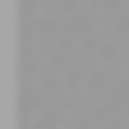
atklāšanā mums uzdāvināja zvanus, tādēļ, sagaidot s
sagatavot muzikālu priekšnesumu. Pirmo koncertu š
vecākiem, un šī ir mūsu otrā uzstāšanās,» stāsta Dien
centra ergoterapeite Aija Šķerberga. Tirdziņā varēja i
Jelgavas Sociālo lietu pārvaldes dienas centru «Integr
«Atbalsts», Dienas aprūpes centra, grupu dzīvokļu un
klientu sarūpētos rokdarbus un gardumus, piemēram,
sukādes, vilnas zeķes, dāvanu maisiņus, dažādus svē
daudz ko citu. Piemēram, dienas centra «Atbalsts» klie
darinājuši koka paliktnīšus puķupodiem un krūzītēm, 
dekoratīvus trauciņus zīmuļiem. «Trauciņu pamats ir 
kartona, taču dekoru veidojam dekupāžas tehnikā, iz
salvetes ar dažādiem rakstiem,» stāsta Merseda, papil
rokdarbu veidu viņai un citiem centra klientiem palīd
pasniedzēja. Savukārt grupu dzīvokļu sociāla rehabili
Rībena stāsta, ka viņas klienti tirdziņam sarūpējuši s
ķirbjiem un rabarberiem. «Sukāžu darināšana ir laikieti
process – pagatavošana aizņem aptuveni 16 stundas, 
sagatavošanās darbi – vēl 24. Sākumā ķirbju gabaliņus