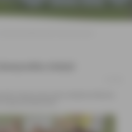
Sociālo lietu pārvaldē aizvadīts Ziemassvētku tirdziņš
 Ziemassvētku tirdziņš
21/12/2016
ssvētku tirdziņš, kurā ar saviem rokdarbiem klātesošos
u un grupu dzīvokļu klienti.