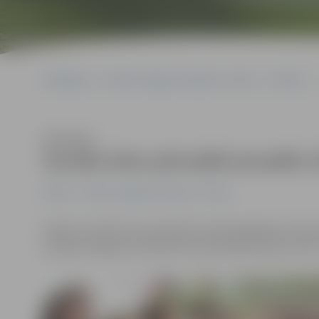
Sākumlapa
Portāla “Jelgavas Vēstnesis” arhīvs
Pilsētā
Klausīties
Sociālo lietu pārvaldē aizvadīts
Pilsētā
Portāla “Jelgavas Vēstnesis” arhīvs
Šodien Sociālo lietu pārvaldē notika ikgadējais Ziema
priecēja Jelgavas Sociālo lietu pārvaldes dienas centr