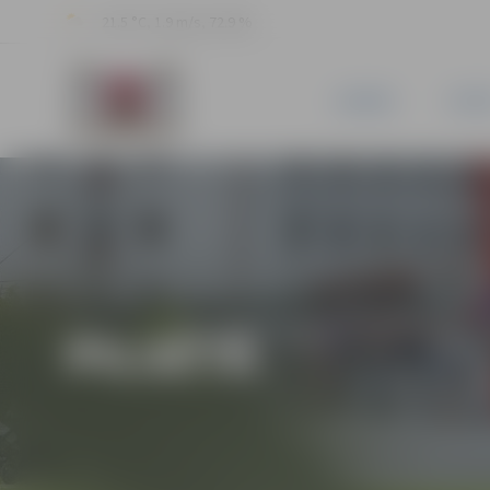
21.5 °C, 1.9 m/s, 72.9 %
JAUNUMI
PILSĒ
PILSĒTĀ