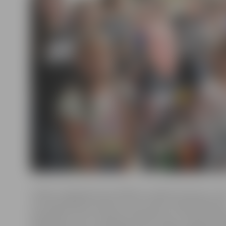
Svētku tirgošanās tika atklāta ar nelielu koncertu, ku
muzicēja pilsētas dienas centru klienti. Īpaši klātesoš
pārsteidza zvanu mūzikas priekšnesums. «Dienas aprū