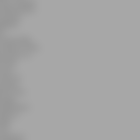
vētkus, nolēmām
onedēļ sniedzām
as aprūpes
egādāties
a»,
 pusceļa mājas
 kēksiņus, kūkas,
tku dekorus un
nti bija
kā arī
veidots no
mantojot
dinot, ka šo
z apgūt
toloģe Benita
ukādes no
lpīgs
taču
 apbērām ar