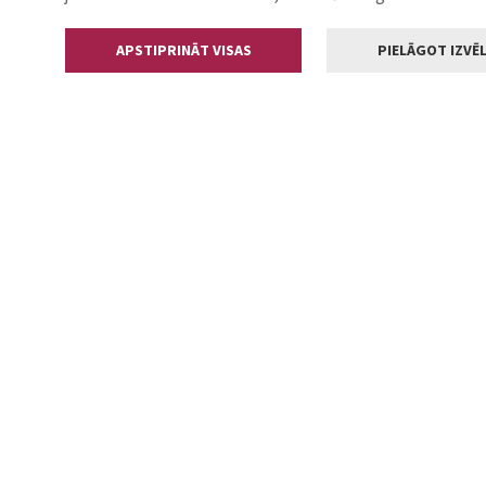
APSTIPRINĀT VISAS
PIELĀGOT IZVĒL
Kontakti
Jelgavas valstp
Lielā iela 11
+371 630055
pasts@jelga
2002-2026 jelgava.lv