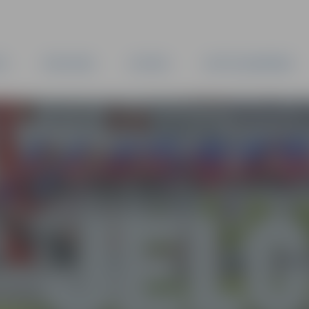
TA
PAŠVALDĪBA
IESTĀDES
KAPITĀLSABIEDRĪBAS