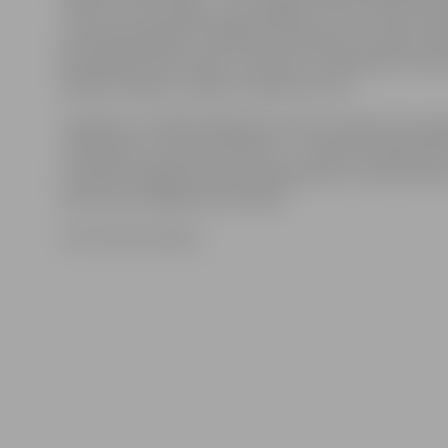
cukuru un noturējām, tad nolējām sīrupu un 16 stund
speciālā žāvētājā,» tā B.Rībena. Vēl grupu dzīvokļu ied
bija sagatavojuši ziepes ar spinātu un piparmētru eks
dāvanu maisiņus, zeķes un daudz ko citu.
Jāpiebilst, ka šādi labdarības tirdziņi notiek divreiz g
Lieldienām un Ziemassvētkiem – un gūtie līdzekļi tiek 
materiālu iegādei jauniem rokdarbiem un citām diena
klientiem svarīgām aktivitātēm.
Foto: Austris Auziņš