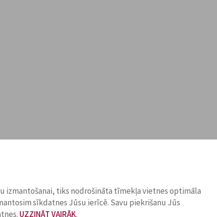
ņu izmantošanai, tiks nodrošināta tīmekļa vietnes optimāla
zmantosim sīkdatnes Jūsu ierīcē. Savu piekrišanu Jūs
atnes.
UZZINĀT VAIRĀK
.