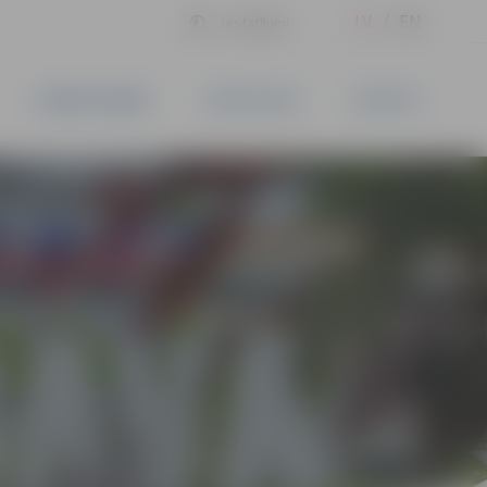
LV
EN
Iestatījumi
UZŅĒMĒJDARBĪBA
PAKALPOJUMI
KONTAKTI