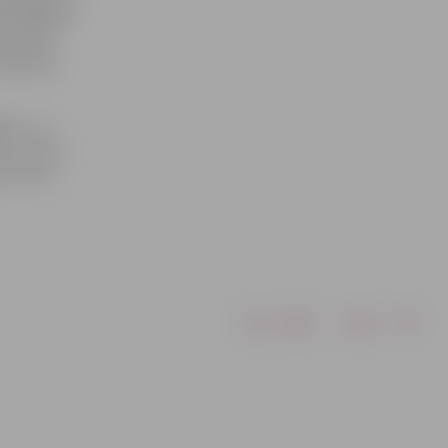
as žāvējām
zīvotāji
traktiem,
adā – uz
novirzīti
s centru
Drukāt
Dalīties