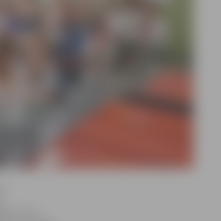
rā
os
pes centra