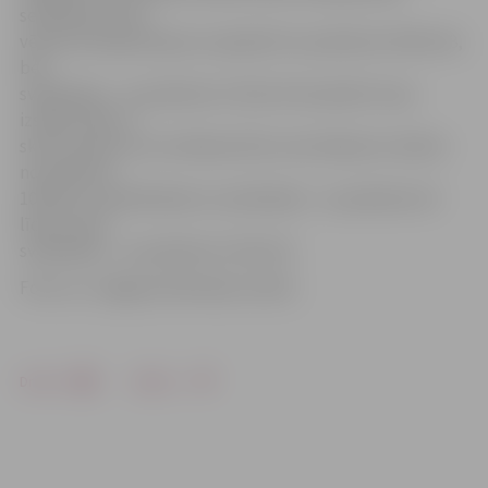
sestdienai torņa
vēstures ekspozīcijas var apskatīt no pulksten 10 līdz 18,
bet
svētdienās – no pulksten 11 līdz 18. Savukārt torņa
izstāžu zāle un
skatu laukums no otrdienas līdz ceturtdienai ir atvērts
no pulksten
10 līdz 21, piektdienās un sestdienās – no pulksten 10
līdz 22, bet
svētdienās – no pulksten 11 līdz 18.
Foto: no «Jelgavas Vēstneša» arhīva
Drukāt
Dalīties