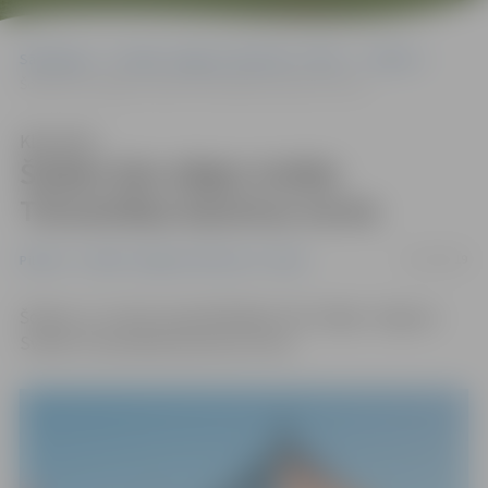
Sākumlapa
Portāla “Jelgavas Vēstnesis” arhīvs
Pilsētā
Šodien būs slēgts Svētās Trīsvienības baznīcas tornis
Klausīties
Šodien būs slēgts Svētās
Trīsvienības baznīcas tornis
11/03/2019
Pilsētā
Portāla “Jelgavas Vēstnesis” arhīvs
Šodien, 11. martā, apmeklētājiem būs slēgts Jelgavas
Svētās Trīsvienības baznīcas tornis.