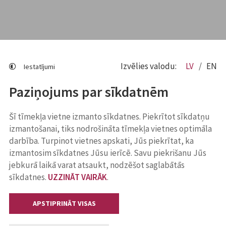
Izvēlies valodu:
LV
EN
Iestatījumi
Paziņojums par sīkdatnēm
Šī tīmekļa vietne izmanto sīkdatnes. Piekrītot sīkdatņu
izmantošanai, tiks nodrošināta tīmekļa vietnes optimāla
darbība. Turpinot vietnes apskati, Jūs piekrītat, ka
izmantosim sīkdatnes Jūsu ierīcē. Savu piekrišanu Jūs
jebkurā laikā varat atsaukt, nodzēšot saglabātās
sīkdatnes.
UZZINĀT VAIRĀK
.
APSTIPRINĀT VISAS