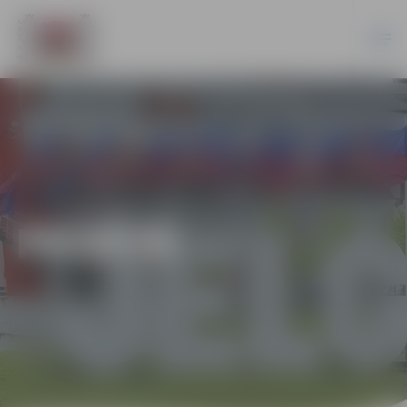
PILSĒTĀ