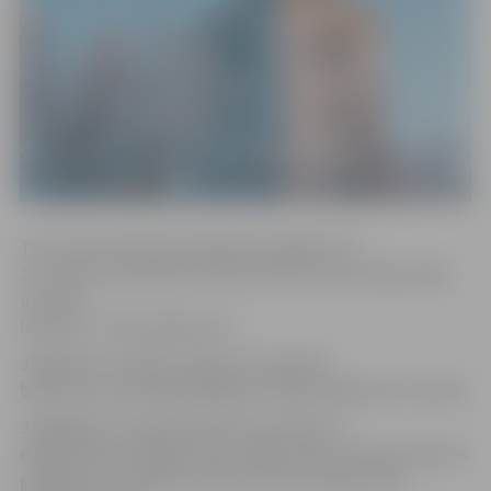
Tornis interesentiem atkal būs pieejams rīt,
12. martā, no pulksten 10 līdz 18, bet torņa izstāžu zāle
un skatu
laukums – līdz pulksten 21.
Jāpiebilst, ka tāpat Svētās Trīsvienības
baznīcas tornis apmeklētājiem nebūs pieejams 25. martā.
Jāatgādina, ka pirmdienās torņa vēstures
ekspozīcijas ir slēgtas, bet izstāžu zāle un skatu laukums
pieejams no pulksten 10 līdz 18. No otrdienas līdz