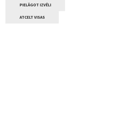
PIELĀGOT IZVĒLI
ATCELT VISAS
Kontakti
Jelgavas valstpilsētas pašvaldība
Lielā iela 11, Jelgava, LV-3001
+371 63005522
pasts@jelgava.lv
Klientu apkalpošana