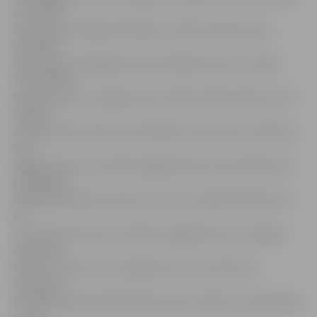
un Svētās
Annas pareizticīgo katedrāles, Svētā Jāņa baznīcas,
Vissvētās
Dievmātes aizmigšanas pareizticīgo baznīcas, Svētās
Trīsvienības
baznīcas torņa, Jelgavas pils, Ģederta Eliasa Vēstures un
mākslas
muzeja, Krasta ielas promenādes, Pasta salas un Mītavas
tilta
apgaismojums. Savukārt apgaismojuma intensitāte tiks
samazināta
biokoģenerācijas stacijai «Fortum». Akcijā iesaistīties arī
AS
«Latvijas dzelzceļš», izslēdzot apgaismojumu Jelgavas
dzelzceļa
tiltam. Tas pirmo reizi izgaismots 18. novembrī un
diennakts
tumšajā laikā iezīmē pilsētas ainavu baltās un zilās krāsas