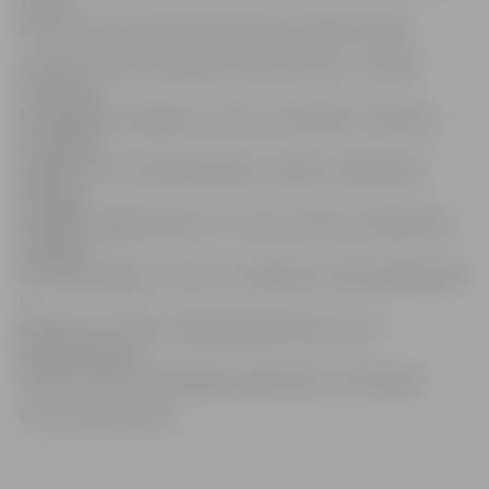
toņos,
kas sasaucas ar dzelzceļa manevru luksofora krāsu.
Zemes stunda ir aicinājums mainīt rīcību un uzsākt
iniciatīvas,
lai sekmētu enerģijas un resursu taupīšanu. Šī akcija ir
simbolisks
pasākums, kura laikā miljoniem cilvēku visā pasaulē
vienojas,
izslēdzot apgaismojumu uz vienu stundu, lai pieprasītu
izlēmīgu
rīcību enerģijas un resursu taupīšanai. Ikviens jelgavnieks
ir
aicināts uz stundu izslēgt apgaismojumu savā
dzīvesvietā, lai
veidotu videi draudzīgāku pilsētnieku dzīvi ikdienā.
Foto: Anita Austvika