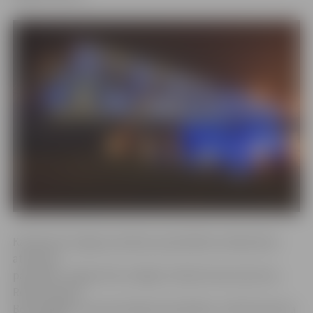
Kā informē Jelgavas pilsētas pašvaldības Sabiedrisko
attiecību
pārvaldē, Jelgavā tiks izslēgts Svētās Annas baznīcas,
Romas katoļu
Bezvainīgās Jaunavas Marijas katedrāles, Svētā Simeona