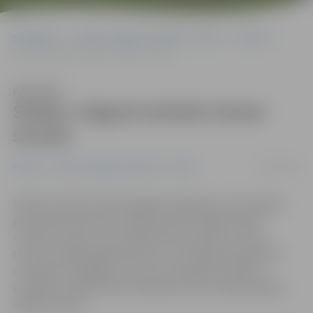
Sākumlapa
Portāla “Jelgavas Vēstnesis” arhīvs
Pilsētā
Šodien Jelgavā atzīmēs Zemes stundu
Klausīties
Šodien Jelgavā atzīmēs Zemes
stundu
19/03/2016
Pilsētā
Portāla “Jelgavas Vēstnesis” arhīvs
Šodien pulksten 20.30 Jelgavas pilsēta jau astoto gadu
pievienosies Pasaules dabas fonda rīkotajai akcijai
«Zemes stunda», kuras laikā katrs aicināts uz vienu
stundu izslēgt apgaismojumu, lai simboliski pievērstu
uzmanību enerģijas un resursu taupīšanai. Pilsētā
vairākiem sabiedriskiem objektiem tiks izslēgts ārējais
apgaismojums.