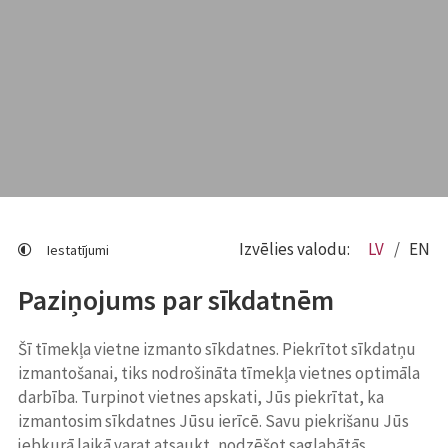
Izvēlies valodu:
LV
EN
Iestatījumi
Paziņojums par sīkdatnēm
Šī tīmekļa vietne izmanto sīkdatnes. Piekrītot sīkdatņu
izmantošanai, tiks nodrošināta tīmekļa vietnes optimāla
darbība. Turpinot vietnes apskati, Jūs piekrītat, ka
izmantosim sīkdatnes Jūsu ierīcē. Savu piekrišanu Jūs
jebkurā laikā varat atsaukt, nodzēšot saglabātās