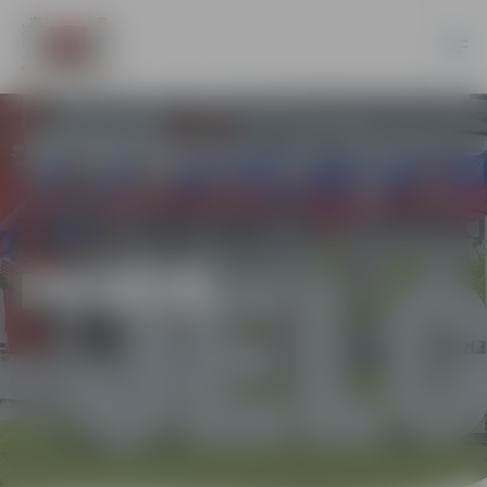
PILSĒTĀ