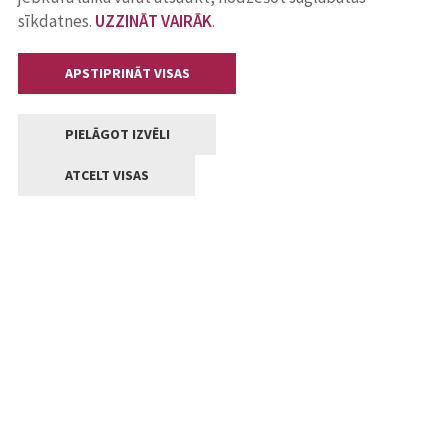
sīkdatnes.
UZZINĀT VAIRĀK
.
APSTIPRINĀT VISAS
PIELĀGOT IZVĒLI
ATCELT VISAS
Kontakti
Jelgavas valstpilsētas pašvaldība
Lielā iela 11, Jelgava, LV-3001