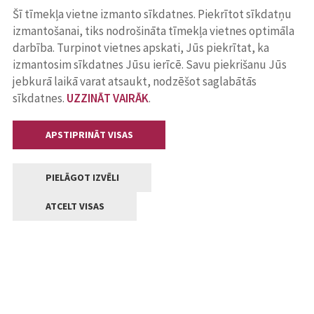
Šī tīmekļa vietne izmanto sīkdatnes. Piekrītot sīkdatņu
izmantošanai, tiks nodrošināta tīmekļa vietnes optimāla
darbība. Turpinot vietnes apskati, Jūs piekrītat, ka
izmantosim sīkdatnes Jūsu ierīcē. Savu piekrišanu Jūs
jebkurā laikā varat atsaukt, nodzēšot saglabātās
sīkdatnes.
UZZINĀT VAIRĀK
.
APSTIPRINĀT VISAS
PIELĀGOT IZVĒLI
ATCELT VISAS