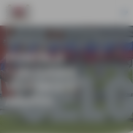
PORTĀLA
“JELGAVAS
VĒSTNESIS”
ARHĪVS