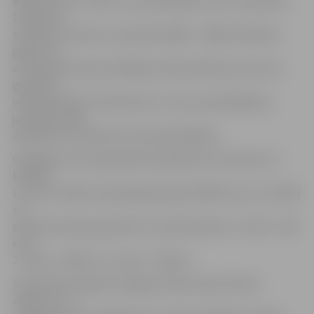
kilometrus un veiks vienu pārskrējienu (tas ir apmēram
150 metri),
sievietes, juniores un jaunieši (1998. – 2000. dzimšanas
gads), kā
arī sievietes kanoe airētājas (netiks dalītas pa vecuma
grupām) –
veiks apmēram 13 kilometrus un vienu pārskrējienu,
jaunietes airēs
apmēram 11 kilometrus bez pārskrējiena.
Godalgoto vietu ieguvēji tiks apbalvoti ar kausiem un
balvām.
L.Laure norāda, ka pieaugušo grupā (1995. dz.g. un vecāki)
un
sieviešu kanoe grupā būs arī naudas balvas: 1. vietai – 300
eiro,
2. vietai – 200 eiro, 3. vietai – 100 eiro.
Sacensības organizē Jelgavas ūdens sporta klubs
«Barons» un