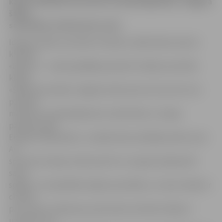
kanoe airēšanas maratons ar pārskrējieniem. Jelgavā
šādas
sacensības notiks pirmo reizi.
Ideja par šādu sacensību rīkošanu radās ūdens sporta
klubam
«Barons» – viņiem gribējās pamainīt vietējo sacensību
klāstu.
«Šādas sacensības Jelgavā notiks pirmo reizi, bet citur
pasaulē
maratoni ar pārskrējieniem notiek bieži, ir arī gan
pasaules, gan
Eiropas čempionāts,» norāda kluba vadītāja Lelde Laure.
Arī
sportisti šo ideju vērtē pozitīvi un ir gatavi pārbaudīt
savus
spēkus. «Es piedalīšos šajās sacensībās, un mans mērķis ir
cīnīties
par uzvaru! Laikam jau sportistam vienmēr mērķis ir
uzvarēt. Ceru