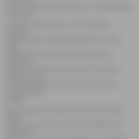
uz labu un augstvērtīgu konkurenci,» tā smaiļotājs Marks
Ozolinkevičs.
Sacensības notiks Lielupē – starts un finišs būs
pludmalē,
airēšanas distance ieplānota ap abām (Pils un Pasta)
salām,
pārskrējiens būs pa pludmales teritoriju. Starts –
pulksten 12,
apbalvošana varētu būt ap pulksten 16. Sacensības
notiks pa vecuma
grupām smaiļošanā un kanoe airēšanā. Atkarībā no
vecuma atšķirsies
airēšanas
distances garums. Pieaugušie vīrieši (1995. dzimšanas
gads un
vecāki) un juniori (1996. – 1997. dzimšanas gads) airēs
apmēram 22