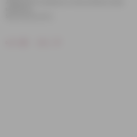
Jelgavas BJSS Smaiļošanas un kanoe airēšanas nodaļa
sadarbībā ar
Sporta servisa centru.
Drukāt
Dalīties