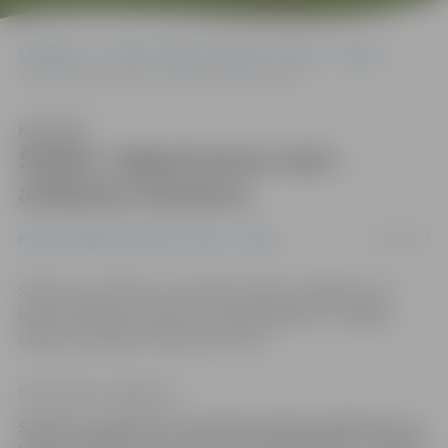
Sākumlapa
Portāla “Jelgavas Vēstnesis” arhīvs
Sports
Šodien Jelgavā pirmo reizi – airēšanas maratons
Klausīties
Šodien Jelgavā pirmo reizi –
airēšanas maratons
20/09/2014
Portāla “Jelgavas Vēstnesis” arhīvs
Sports
Šodien no pulksten 12 Lielupē notiek smaiļošanas un
kanoe airēšanas maratons ar pārskrējieniem. Jelgavā
šādas sacensības notiks pirmo reizi.
Ilze Knusle-Jankevica
Šodien no pulksten 12 Lielupē notiek smaiļošanas un