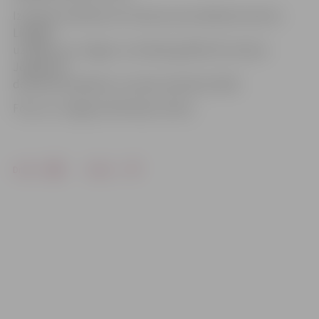
Izmaiņas noteiktas arī vilciena, kas svētdien kursē no
Liepājas
uz Rīgu caur Jelgavu, kustības grafikā. Šis vilciens
Jelgavā 16.
decembrī pasažierus uzņems pulksten 20.02.
Foto: no «Jelgavas Vēstneša» arhīva
Drukāt
Dalīties