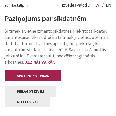
Izvēlies valodu:
LV
EN
Iestatījumi
Paziņojums par sīkdatnēm
Šī tīmekļa vietne izmanto sīkdatnes. Piekrītot sīkdatņu
izmantošanai, tiks nodrošināta tīmekļa vietnes optimāla
darbība. Turpinot vietnes apskati, Jūs piekrītat, ka
izmantosim sīkdatnes Jūsu ierīcē. Savu piekrišanu Jūs
jebkurā laikā varat atsaukt, nodzēšot saglabātās
sīkdatnes.
UZZINĀT VAIRĀK
.
APSTIPRINĀT VISAS
PIELĀGOT IZVĒLI
ATCELT VISAS