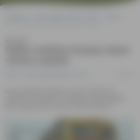
Sākumlapa
Portāla “Jelgavas Vēstnesis” arhīvs
Pilsētā
Šodien noteiktas izmaiņas vakara vilcienu sarakstā
Klausīties
Šodien noteiktas izmaiņas vakara
vilcienu sarakstā
16/12/2018
Pilsētā
Portāla “Jelgavas Vēstnesis” arhīvs
Akciju sabiedrība «Pasažieru vilciens» informē, ka
svētdien, 16. decembrī, ir noteiktas izmaiņas Jelgava–
Rīga–Jelgava vakara vilcienu kustības sarakstā.