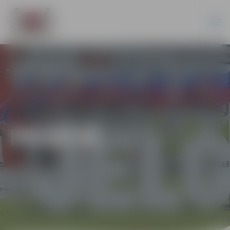
PILSĒTĀ