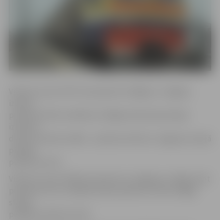
Vilciens numur 6737, kas parasti no Rīgas uz Jelgavu
izbrauc
pulksten 20.24, svētdien no Rīgas dzelzceļa stacijas
izbrauks
desmit minūtes vēlāk – pulksten 20.34 un Jelgavas stacijā
pienāks
pulksten 21.19.
Vilciens numur 6746, kas parasti no Jelgavas uz Rīgu atiet
pulksten 21.31, svētdien aties pulksten 21.44 un Rīgas
stacijā
pienāks pulksten 22.29.