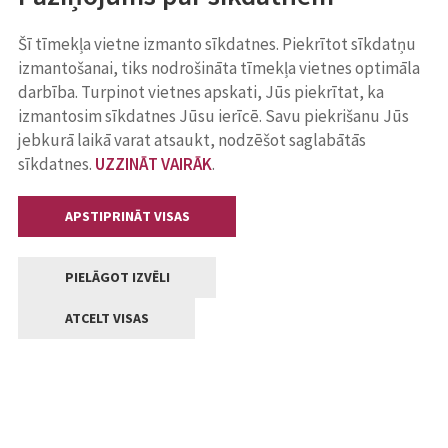
Šī tīmekļa vietne izmanto sīkdatnes. Piekrītot sīkdatņu
izmantošanai, tiks nodrošināta tīmekļa vietnes optimāla
darbība. Turpinot vietnes apskati, Jūs piekrītat, ka
izmantosim sīkdatnes Jūsu ierīcē. Savu piekrišanu Jūs
jebkurā laikā varat atsaukt, nodzēšot saglabātās
sīkdatnes.
UZZINĀT VAIRĀK
.
APSTIPRINĀT VISAS
PIELĀGOT IZVĒLI
ATCELT VISAS