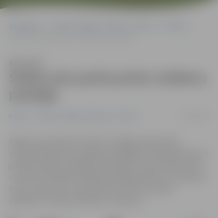
Sākumlapa
Portāla “Jelgavas Vēstnesis” arhīvs
Pilsētā
Šodien pils parkā pulcēs Lieldienu pastaiga
Klausīties
Šodien pils parkā pulcēs Lieldienu
pastaiga
21/04/2019
Pilsētā
Portāla “Jelgavas Vēstnesis” arhīvs
Šodien no pulksten 11 līdz 15 Jelgavas pils parkā
tradicionāli pulcēs Lieldienu pastaiga, aicinot ģimenes uz
jautrām svētku izdarībām. Bet bērnu un jauniešu centrs
«Junda» Pirmajās Lieldienās piedāvā doties uz nometnes
vietu «Lediņi», kur no pulksten 12 līdz 15 notiks
pasākums «Labās Lieldienas «Lediņos»».