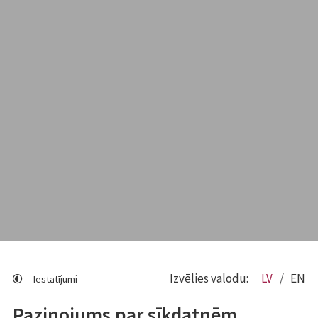
Izvēlies valodu:
LV
EN
Iestatījumi
Paziņojums par sīkdatnēm