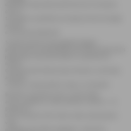
dalībnieki tradicionāli aicināti līdzi ņemt trīs krāsotas
olas, lai
tās ripinātu un piedalītos olu kaujās, bet būs arī iespēja
nokrāsot
olu pils parka lielajā katlā.
Savukārt pulksten 12 pils pagalmā Jelgavas
pilsētas domes priekšsēdētājs Andris Rāviņš sveiks mazos
jelgavniekus, kas dzimuši laikā no 7. janvāra līdz 31.
martam.
Ģimenes priecēs folkloras kopa «Dimzēns», tautas deju
ansamblis
«Lielupe» un deju kolektīvi «Laipa» un «Ozolnieki».
Bet bērnu un jauniešu centrs «Junda» šodien
aicina uz pasākumu «Labās Lieldienas «Lediņos»» – no
pulksten 12
līdz 15 nometnes vietā «Lediņi» Lediņu ceļā 1 ģimenes
varēs
piedalīties aktivitātēs svaigā gaisā – ripināt olas,