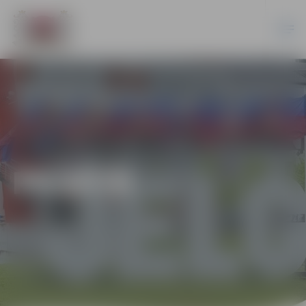
PILSĒTĀ