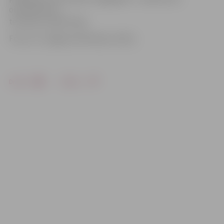
orientēties pa
teritoriju, baudīt tēju.
Foto: no «Jelgavas Vēstneša» arhīva
Drukāt
Dalīties