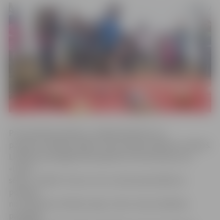
Pils parkā būs šūpoles, radošās darbnīcas un
pavasara veiklības spēles, kā arī neliels Lieldienu tirdziņš.
Lieldienu pastaigā varēs apskatīt arī dzīvnieciņus no
«Lauku
sētas», izstādi «Trusis un citi», kā arī pavizināties ar
ponijiem
no uzņēmuma «Reinas zirgi». Lieli un mazi Lieldienu
pastaigas