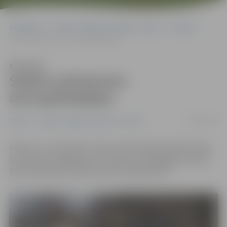
Sākumlapa
Portāla “Jelgavas Vēstnesis” arhīvs
Pilsētā
Šodien policija ķers ātrumpārkāpējus
Klausīties
Šodien policija ķers
ātrumpārkāpējus
21/09/2016
Pilsētā
Portāla “Jelgavas Vēstnesis” arhīvs
Šodien, 21. septembrī, Valsts policija pastiprināti reidos,
lai mazinātu negadījumos cietušo un bojā gājušo skaitu.
Šādi reidi šodien notiek visās ES dalībvalstīs.