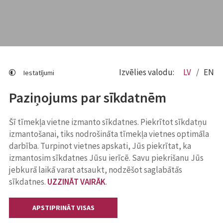
Izvēlies valodu:
LV
EN
Iestatījumi
Paziņojums par sīkdatnēm
Šī tīmekļa vietne izmanto sīkdatnes. Piekrītot sīkdatņu
izmantošanai, tiks nodrošināta tīmekļa vietnes optimāla
darbība. Turpinot vietnes apskati, Jūs piekrītat, ka
izmantosim sīkdatnes Jūsu ierīcē. Savu piekrišanu Jūs
jebkurā laikā varat atsaukt, nodzēšot saglabātās
sīkdatnes.
UZZINĀT VAIRĀK
.
APSTIPRINĀT VISAS