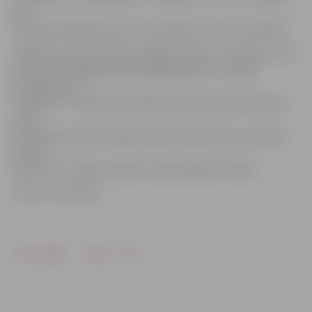
pie
transportlīdzekļa stūres nav sēdušies reibuma stāvoklī.
Šodien ES tiek atzīmēta «Edward» diena – diena bez ceļu
satiksmes negadījumos bojā gājušajiem un smagi
ievainotajiem
cilvēkiem –, tāpēc visās dalībvalstīs tiek rīkoti policijas
reidi,
kas ilgs 24 stundas. Šādā veidā tiek pievērsta uzmanība
tam, ka
ikdienu uz Eiropas ceļiem iet bojā vidēji 70 cilvēki.
Foto: no JV arhīva
Drukāt
Dalīties