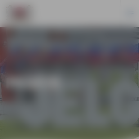
PILSĒTĀ