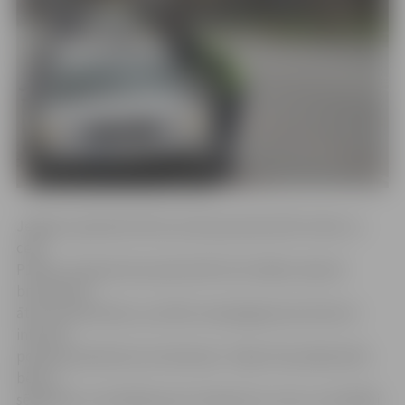
Jelgavas apkaimē Valsts policija pastiprināti reidos uz
ceļa
P100 un šosejas A8, pastiprināti kontrolējot atļautā
braukšanas
ātruma ievērošanu, portālu www.jelgavasvestnesis.lv
informē
policijas pārstāve Ieva Sietniece. Tāpat tiks pārbaudīts
bērnu
sēdeklīšu un drošības jostu lietojums un tas, vai vadītāji