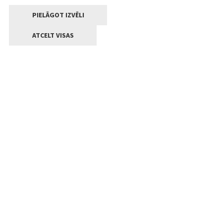
PIELĀGOT IZVĒLI
ATCELT VISAS
Kontakti
Jelgavas valstpilsētas pašvaldība
Lielā iela 11, Jelgava, LV-3001
+371 63005522
pasts@jelgava.lv
Klientu apkalpošana