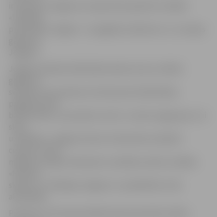
interesenti Jelgavas muzejā varēs apskatīt izstādes
«Lāčplēša
piemineklis Jelgavā – no pagātnes nākotnei» un «Latvijas
gadsimts
Jelgavā».
Jelgavas pilsētas bibliotēka šodien aicina uz Baltā
galdauta
svētkiem. No pulksten 14 interesenti bibliotēkas
pagalmā varēs
baudīt bērnu un jauniešu centra «Junda» popgrupas «Lai
skan»
uzstāšanos, Jelgavas Amatu vidusskolas sarūpēto
cienastu, kā arī
mākslas studijas «Mansards» audzēkņu darbu izstādes
«Mūzikas
skaņas» un «Medaļas Jelgavai» un piedalīties citās
aktivitātēs.
Pulksten 17 Hercoga Jēkaba laukumā notiks svētku