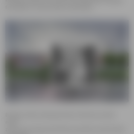
«Brīvības stafetē», kā arī sekot līdzi grafiti ielu mākslas
festivālam un citiem svētku notikumiem.
Brīvības svētku ieskaņā pulksten 10 ikviens aicināts
nolikt
ziedus pie Latvijas pirmā Valsts prezidenta Jāņa Čakstes