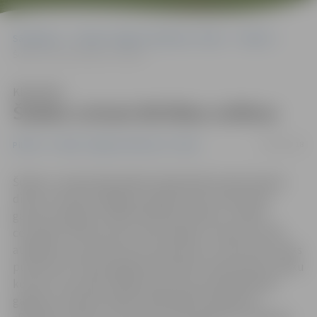
Sākumlapa
Portāla “Jelgavas Vēstnesis” arhīvs
Pilsētā
Šodien svinam Brīvības svētkus
Klausīties
Šodien svinam Brīvības svētkus
04/05/2018
Pilsētā
Portāla “Jelgavas Vēstnesis” arhīvs
Šodien, Latvijas Republikas Neatkarības atjaunošanas
dienā, ar daudzveidīgiem pasākumiem visas dienas
garumā Jelgavā svinēsim Brīvības svētkus. Svētku
centrālais notikums būs vides objekta «Laika rats 100»
atklāšana, kas skvērā starp Jāņa Asara un Lielo ielu notiks
pulksten 16. Tāpat jelgavnieki šodien varēs baudīt svētku
koncertu Hercoga Jēkaba laukumā, apmeklēt Baltā
galdauta svētkus pilsētas bibliotēkā, piedalīties