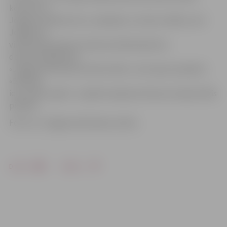
koncerts ar
Jelgavas pilsētas koru, dejotāju un solistu dalību, bet
Jelgavas 4.
vidusskolā pulksten 18 pirmizrādi piedzīvos
dokumentālā filma
«Jelgavas Brīvības bulvāra stāsts», kas tapusi projekta
«Brīvības
ielu stāsts» gaitā – projekts apkopo deviņas Latvijas lielās
pilsētas.
Foto: no «Jelgavas Vēstneša» arhīva
Drukāt
Dalīties