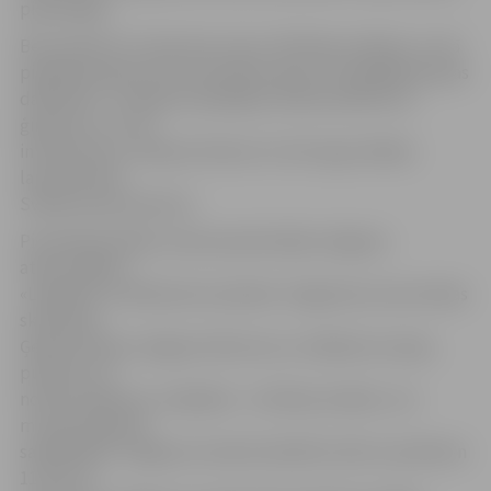
pieminekļa.
Bet pulksten 11 tiks dots starts «Brīvības stafetei», kurā
piedalīsies gan skolu komandas, gan arī vispārējās grupas
dalībnieki – draugu kompānijas, darba kolektīvus,
ģimenes un citus
interesentus, mērojot distanci no Hercoga Jēkaba
laukuma līdz
Svētās Annas baznīcai.
Pie tēlnieka Kārļa Jansona pieminekļa Jelgavas
atbrīvotājiem
«Lāčplēsis un Melnais bruņinieks» fragmenta, kas atrodas
skvērā pie
Ģederta Eliasa Jelgavas Vēstures un mākslas muzeja,
pulksten 13
notiks pasākums «Lāčplēsis – brīvības simbols», ko
muzejs organizē
sadarbībā ar Jelgavas Latviešu biedrību. Bet no pulksten
11 līdz 18