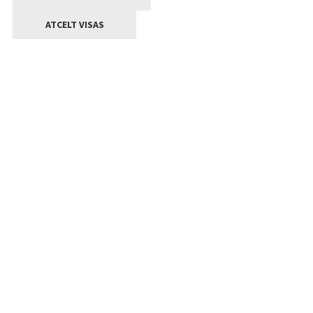
ATCELT VISAS
Kontakti
Jelgavas valstpilsētas pašvaldība
Lielā iela 11, Jelgava, LV-3001
+371 63005522
pasts@jelgava.lv
Klientu apkalpošana