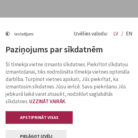
Izvēlies valodu:
LV
EN
Iestatījumi
Paziņojums par sīkdatnēm
Šī tīmekļa vietne izmanto sīkdatnes. Piekrītot sīkdatņu
izmantošanai, tiks nodrošināta tīmekļa vietnes optimāla
darbība. Turpinot vietnes apskati, Jūs piekrītat, ka
izmantosim sīkdatnes Jūsu ierīcē. Savu piekrišanu Jūs
jebkurā laikā varat atsaukt, nodzēšot saglabātās
sīkdatnes.
UZZINĀT VAIRĀK
.
APSTIPRINĀT VISAS
PIELĀGOT IZVĒLI