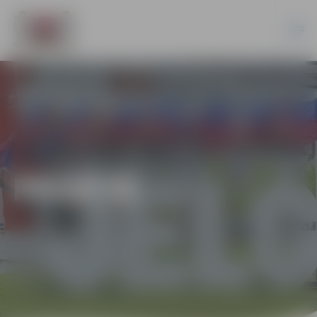
PILSĒTĀ