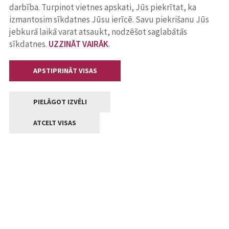
darbība. Turpinot vietnes apskati, Jūs piekrītat, ka
izmantosim sīkdatnes Jūsu ierīcē. Savu piekrišanu Jūs
jebkurā laikā varat atsaukt, nodzēšot saglabātās
sīkdatnes.
UZZINĀT VAIRĀK
.
APSTIPRINĀT VISAS
PIELĀGOT IZVĒLI
ATCELT VISAS
Kontakti