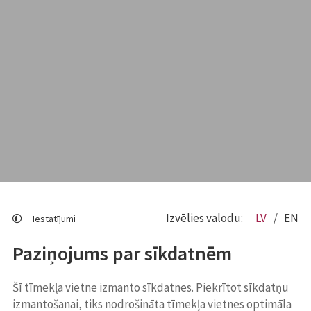
Izvēlies valodu:
LV
EN
Iestatījumi
Paziņojums par sīkdatnēm
Šī tīmekļa vietne izmanto sīkdatnes. Piekrītot sīkdatņu
izmantošanai, tiks nodrošināta tīmekļa vietnes optimāla