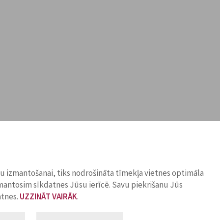
ņu izmantošanai, tiks nodrošināta tīmekļa vietnes optimāla
zmantosim sīkdatnes Jūsu ierīcē. Savu piekrišanu Jūs
atnes.
UZZINĀT VAIRĀK
.