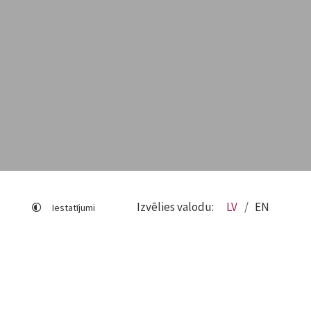
Izvēlies valodu:
LV
EN
Iestatījumi