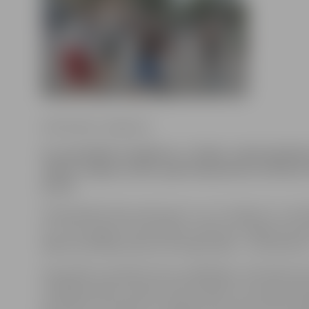
Ilze Knusle-Jankevica
Ar sacensībām trešdienas, 3. jūnija, vakarā pulkst
sāksies Jelgavas 2015. gada čempionāts strītbolā.
posmi.
Čempionātam būs seši posmi: 3. un 17. jūnijā, 15. un 29. j
12. un 26. augustā. Sacensības notiks pie Jelgavas Spor
Mātera ielā 44a pulksten 18; reģistrācija – no pulksten 
Komandā var pieteikt četrus spēlētājus. Komandas tik
vairākās grupās: meitenes līdz 15 gadu vecumam (iesk
jaunietes un sievietes no 16 gadu vecuma; zēni līdz 