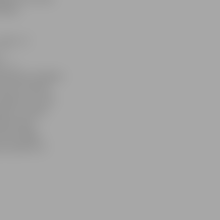
bnieki
ieta – 8
4
u – 1
ātā būs sakrājusi
varēs komanda,
 16 gadu vecuma
aļas, savukārt
ada Eiropas
rēnā «Rīga».
us apbalvo ar