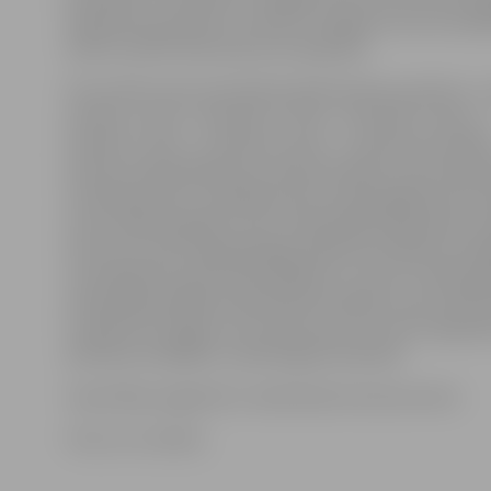
(ieskaitot); jaunieši un vīrieši no 16 gadu vecuma. Dalī
drīkst startēt tikai savā vecuma grupā.
Par izcīnīto vietu posmā komanda saņems punktus: 1. v
punkti; 2. vieta – 6 punkti; 3. vieta – 5 punkti; 4. vieta – 
punkti; 5. vieta – 3 punkti; 6. vieta – 2 punkti; par dalīb
punkts. Kopvērtējumā uzvarēs komanda, kura čempion
visvairāk punktu. Vienāda punktu skaita gadījumā uz
kurai vairāk augstāku vietu. Kopvērtējumā grupās no
pirmo trīs vietu ieguvēji iegūs pilsētas čempionu med
uzvarētāji tiks pie četrām biļetēm uz vienu no 2015. g
čempionāta spēlēm basketbolā vīriešiem, kas notiek a
Grupās līdz 15 gadu vecumam pirmo trīs vietu ieguvēj
piemiņas medaļām un pārsteiguma balvām.
Sacensības organizē un vada Sporta servisa centrs.
Foto: no JV arhīva