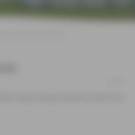
Šonedēļ sāksies strītbola čempionāts
onāts
01/06/2015
8 sāksies Jelgavas 2015. gada čempionāts strītbolā. Pavisam