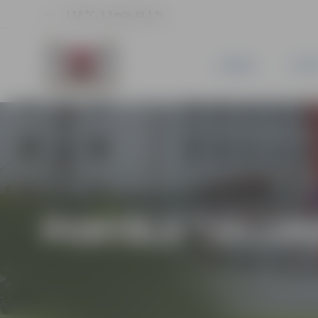
17.8 °C, 3.3 m/s, 61.1 %
JAUNUMI
PILSĒ
PORTĀLA “JELGAV