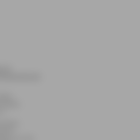
en 18
 Pavisam būs seši
ūlijā,
ta halles
17.
s dalītas
aitot);
15 gadu vecumam