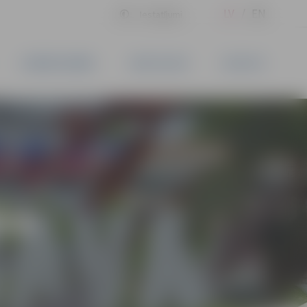
LV
EN
Iestatījumi
UZŅĒMĒJDARBĪBA
PAKALPOJUMI
KONTAKTI
ĪVS