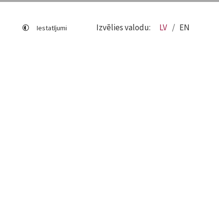
Izvēlies valodu:
LV
EN
Iestatījumi
Lapas karte
Viegli lasīt
Sociālo mediju lietošana