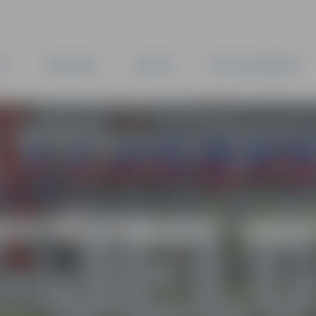
TA
PAŠVALDĪBA
IESTĀDES
KAPITĀLSABIEDRĪBAS
AS VĒSTNESIS” ARH