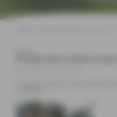
Sākumlapa
Portāla “Jelgavas Vēstnesis” arhīvs
Sports
Klausīties
Šonedēļ sāksies strītbola čempi
Portāla “Jelgavas Vēstnesis” arhīvs
Sports
Ar sacensībām trešdienas, 3. jūnija, vakarā pulksten 1
būs seši posmi.