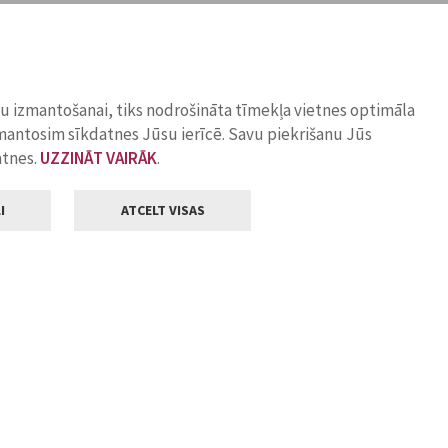
ņu izmantošanai, tiks nodrošināta tīmekļa vietnes optimāla
zmantosim sīkdatnes Jūsu ierīcē. Savu piekrišanu Jūs
atnes.
UZZINĀT VAIRĀK
.
I
ATCELT VISAS
Klientu apkalpošana
ilsētas pašvaldība
Darba laiks
, Jelgava, LV-3001
Pirmdienās
8.00 - 18.00