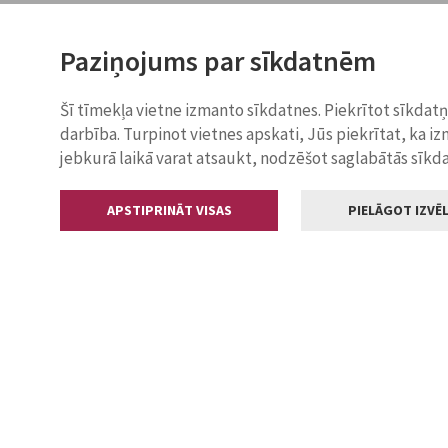
Paziņojums par sīkdatnēm
Šī tīmekļa vietne izmanto sīkdatnes. Piekrītot sīkdat
darbība. Turpinot vietnes apskati, Jūs piekrītat, ka i
jebkurā laikā varat atsaukt, nodzēšot saglabātās sīkd
APSTIPRINĀT VISAS
PIELĀGOT IZVĒL
Kontakti
Jelgavas valstp
Lielā iela 11