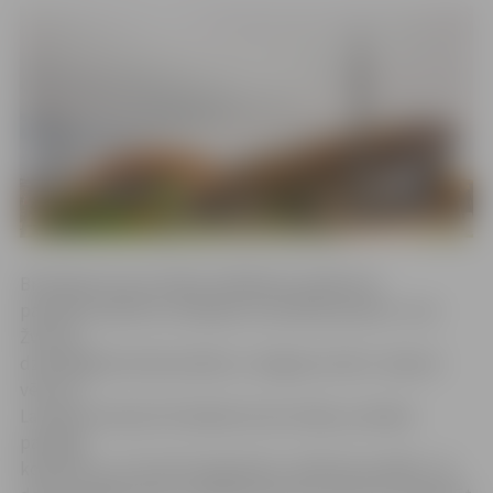
Brīvdabas koncertzāles atklāšanas pasākumā
pašmāju kolektīvu skanējumu kuplinās pianists Juris
Žvikovs,
dziedātāja Elza Rozentāle un Jelgavas solisti. «Ņemot
vērā, ka
Latvijā nav daudz brīvdabas koncertzāļu, pulcējot
pašmāju
kolektīvus, ar kuriem lepojamies, vēlamies parādīt, cik