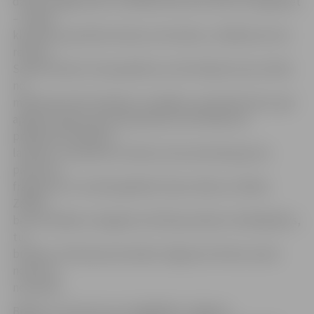
daudzveidīgu žanru mūzikas koncertus šeit var organizēt
– skanēs
klasiskā, populārā mūzika, kormūzika,» atklāj koncerta
režisors
Sandis Kalniņš. Viņš papildina, ka brīvdabas koncertzāle
no
mākslinieciskā viedokļa ir sarežģīta, specifiska būve gan
apgaismošanas, gan skaņošanas ziņā. Pasākuma
programmā iekļauta
latviešu un pasaules mūzika, bet pirmatskaņojumu
piedzīvos
fragmenti no rudenī gaidāmā Jāņa Lūsēna un Māras
Zālītes
bermontiādes simtgadei veltītā jaundarba «Kā ābeļdārzs,
tu,
brīvība». Šī darba pirmizrāde Jelgavas kultūras namā
notiks 23.
novembrī.
Biļetes uz koncertu var iegādāties Jelgavas