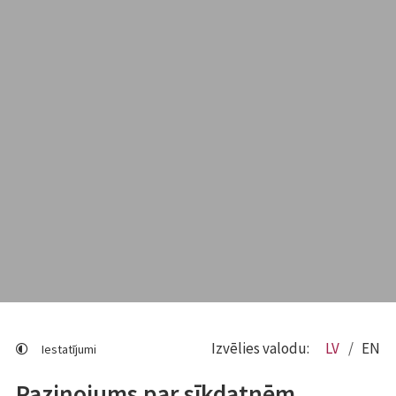
Izvēlies valodu:
LV
EN
Iestatījumi
Paziņojums par sīkdatnēm