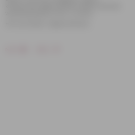
kultūras namā, «Biļešu paradīzes» kasēs un internetā
www.bilesuparadize.lv. Cena – 5 un 8 eiro.
Foto: Ivars Veiliņš/ «Jelgavas Vēstnesis»
Drukāt
Dalīties