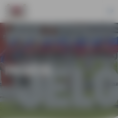
PILSĒTĀ