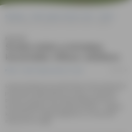
Sākumlapa
Portāla “Jelgavas Vēstnesis” arhīvs
Pilsētā
Šovakar ielūdz uz brīvdabas koncertzāles «Mītava» atklāšanu
Klausīties
Šovakar ielūdz uz brīvdabas
koncertzāles «Mītava» atklāšanu
13/09/2019
Pilsētā
Portāla “Jelgavas Vēstnesis” arhīvs
Lai gan brīvdabas koncertzālē «Mītava» Pasta salā šovasar
jau aizvadīti vairāki pasākumi, šovasar, 13. septembrī,
pulksten 19 notiks koncertzāles atklāšanas koncerts,
kurā apmeklētājus priecēs pilsētas kolektīvi – Jelgavas
kamerorķestris, Jelgavas bigbends un 4. vidusskolas
meiteņu koris «Spīgo».