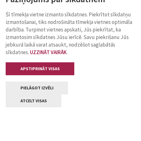
Šī tīmekļa vietne izmanto sīkdatnes. Piekrītot sīkdatņu
izmantošanai, tiks nodrošināta tīmekļa vietnes optimāla
darbība. Turpinot vietnes apskati, Jūs piekrītat, ka
izmantosim sīkdatnes Jūsu ierīcē. Savu piekrišanu Jūs
jebkurā laikā varat atsaukt, nodzēšot saglabātās
sīkdatnes.
UZZINĀT VAIRĀK
.
APSTIPRINĀT VISAS
PIELĀGOT IZVĒLI
ATCELT VISAS