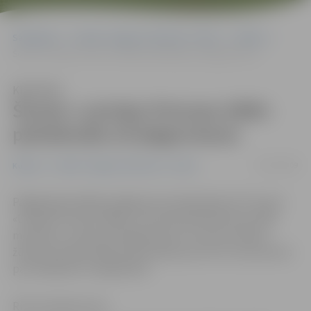
Sākumlapa
Portāla “Jelgavas Vēstnesis” arhīvs
Kultūra
Šovam «Latvijas Princese 2009» pieteikušās arī jelgavnieces
Klausīties
Šovam «Latvijas Princese 2009»
pieteikušās arī jelgavnieces
20/07/2009
Kultūra
Portāla “Jelgavas Vēstnesis” arhīvs
Pagājušajā nedēļā noslēgusies pieteikšanās LNT šovam
«Latvijas Princese 2009», kuram pieteikušās teju 1500
meitenes, tostarp arī jelgavnieces, kuras jau šodien
žūrijas komisijai rādīs prezentāciju par sevi, lai sacenstos
par nokļūšanu trešajā kārtā.
Ritma Gaidamoviča