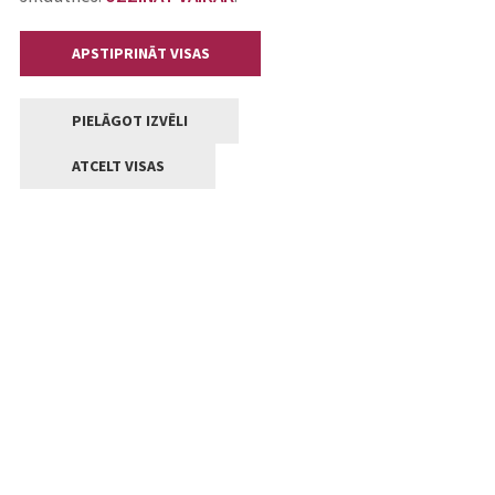
APSTIPRINĀT VISAS
PIELĀGOT IZVĒLI
ATCELT VISAS
Kontakti
Jelgavas valstpilsētas pašvaldība
Lielā iela 11, Jelgava, LV-3001
+371 63005522