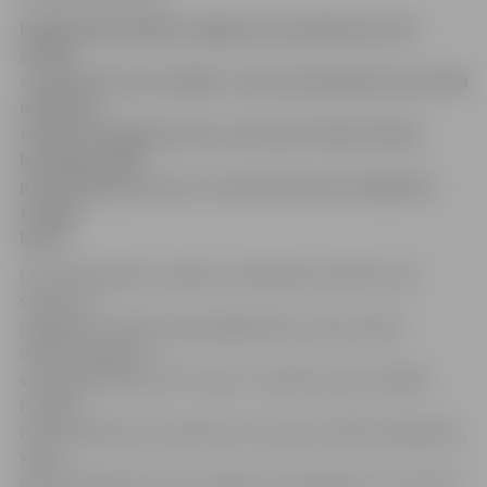
Pagājušajā nedēļā noslēgusies pieteikšanās LNT
šovam
«Latvijas Princese 2009», kuram pieteikušās teju 1500
meitenes,
tostarp arī jelgavnieces, kuras jau šodien žūrijas
komisijai rādīs
prezentāciju par sevi, lai sacenstos par nokļūšanu
trešajā
kārtā.
LNT pašreklāmas projektu vadītāja Zane Pētersone
stāsta, ka
pagājušā trešdiena bija pēdējā diena, kad portālā
www.draugiem.lv
varēja pieteikties LNT šovam «Latvijas Princese 2009».
Portālā
reģistrējušās 1472 meitenes vecumā no 18 līdz 35 gadiem,
kuras
vēlas pārbaudīt sevi un pieņemt izaicinājumu un cīnīties