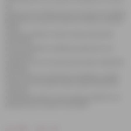
par
princeses kroni. Z.Pētersone min, ka tostarp ir arī vairākas
jelgavnieces, taču precīzs skaits nav zināms, jo meitenes
netiek
izdalītas pa pilsētām. «Šodien meitenes žūrijai rādīs
prezentāciju
par sevi un atbildēs uz dažādiem jautājumiem, kuru
rezultātā tiks
noskaidrots, kuras no pretendentēm iekļūs trešajā kārtā.
Šobrīd gan
vēl nav zināms, kas meitenēm būs tajā jādara,» piebilst
Z.Pētersone. Taču skaidri zināms, ka pēc šīs kārtas būs
zināmas 20
atraktīvākās meitenes, kuras ir gatavas pierādīt sevi un
piedalīties šovā «Latvijas Princese 2009».
Drukāt
Dalīties