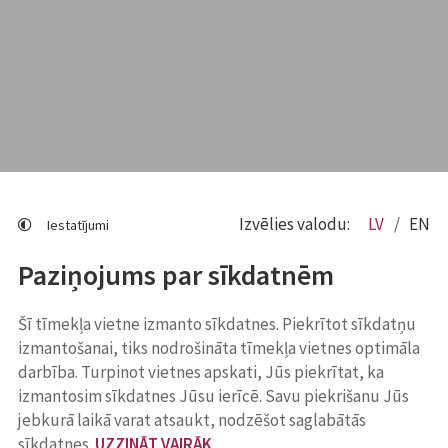
Izvēlies valodu:
LV
EN
Iestatījumi
Paziņojums par sīkdatnēm
Šī tīmekļa vietne izmanto sīkdatnes. Piekrītot sīkdatņu
izmantošanai, tiks nodrošināta tīmekļa vietnes optimāla
darbība. Turpinot vietnes apskati, Jūs piekrītat, ka
izmantosim sīkdatnes Jūsu ierīcē. Savu piekrišanu Jūs
jebkurā laikā varat atsaukt, nodzēšot saglabātās
sīkdatnes.
UZZINĀT VAIRĀK
.