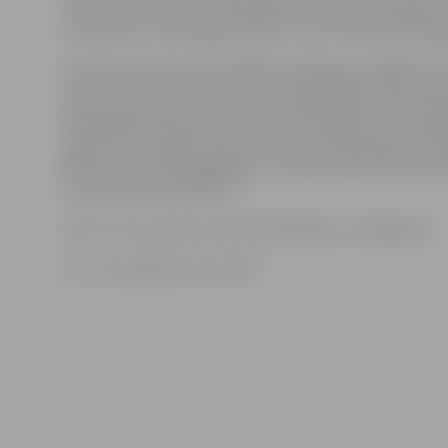
trešais Lauris Lācis no Brenguļiem. Dienas turpinājumā
noskaidroti uzvarētāji jauniešu U-18 un sieviešu katego
Galvenais notikums bija OPEN kategorijas izslēgšanas 
vairumu vīriešu kārtas pārstāvju apspēlēja divas Latvij
spēcīgākās spīdmintonistes Santa Paegle (STK «Zaļā 
Logoša (SK «Spīdmintons.lv»), kas attiecīgi kāpa uz g
blakus šī brīža spēcīgākajam Latvijas spīdmintonista
Krūmiņam (BK «SMASH»).
Līdz ar to sacensību sezona iekštelpās ir noslēgusies.
Foto: no organizatoru arhīva