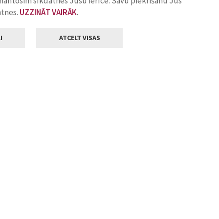
zmantosim sīkdatnes Jūsu ierīcē. Savu piekrišanu Jūs
atnes.
UZZINĀT VAIRĀK
.
I
ATCELT VISAS
Klientu apkalpošana
ilsētas pašvaldība
Darba laiks
, Jelgava, LV-3001
Pirmdienās
8.00 - 18.00
Otrdienās
8.00 - 17.00
22
Trešdienās
8.00 - 17.00
va.lv
Ceturtdienās
8.00 - 17.00
Piektdienās
8.00 - 14.30