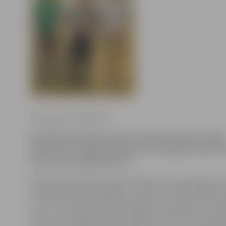
Ilze Knusle-Jankevica
Brīvdienās Jelgavas Sporta hallē aizvadīts Latvija
spīdmintona līgas finālposms un Jelgavas Sporta 
kausa izcīņa spīdmintonā.
Organizators Mārtiņš Žogots stāsta, ka sacensības nori
četrās dažādās kategorijās. Sacensību diena iesākās a
turnīru un vispirms tika noskaidroti uzvarētāji U-12 g
divas vietas jelgavniekiem Daniēlam Čulkam un Paul