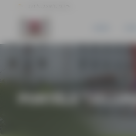
19.1 °C, 3.5 m/s, 72.7 %
JAUNUMI
PILSĒ
PORTĀLA “JELGAV