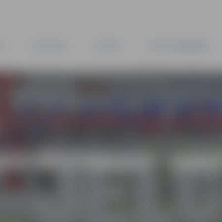
TA
PAŠVALDĪBA
IESTĀDES
KAPITĀLSABIEDRĪBAS
AS VĒSTNESIS” ARH