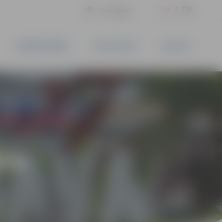
LV
EN
Iestatījumi
UZŅĒMĒJDARBĪBA
PAKALPOJUMI
KONTAKTI
ĪVS