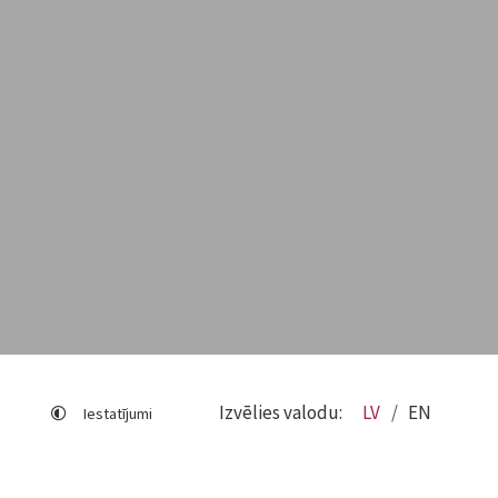
Izvēlies valodu:
LV
EN
Iestatījumi