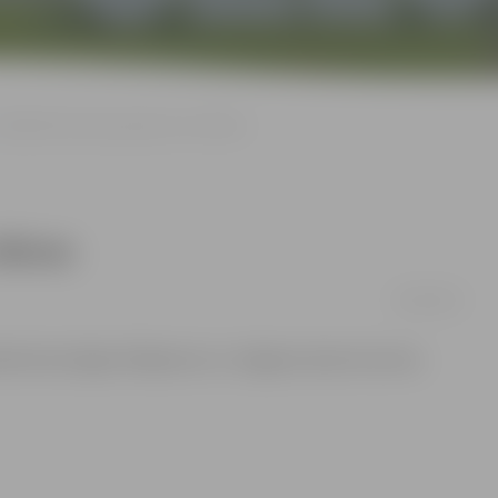
Spīdmintonā open grupā uzvar dāmas
 dāmas
26/05/2015
īdmintona līgas finālposms un Jelgavas Sporta servisa