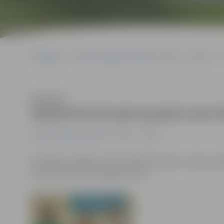
Sākumlapa
Portāla “Jelgavas Vēstnesis” arhīvs
Sports
Klausīties
Spīdmintonā open grupā uzvar
Portāla “Jelgavas Vēstnesis” arhīvs
Sports
Brīvdienās Jelgavas Sporta hallē aizvadīts Latvijas sp
centra kausa izcīņa spīdmintonā.