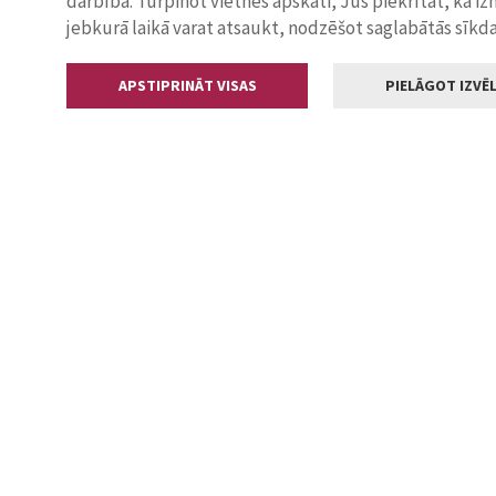
darbība. Turpinot vietnes apskati, Jūs piekrītat, ka i
jebkurā laikā varat atsaukt, nodzēšot saglabātās sīkd
APSTIPRINĀT VISAS
PIELĀGOT IZVĒL
Kontakti
Jelgavas valstp
Lielā iela 11
+371 630055
pasts@jelga