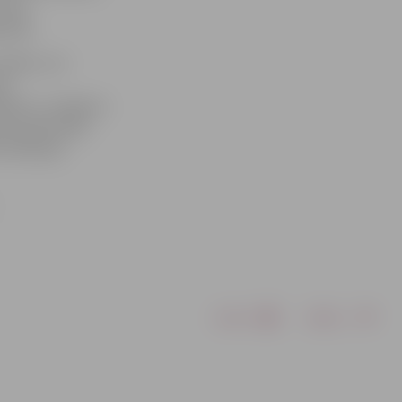
 tika
rijās.
spēles, kur
as
pēda») un Agnese
oda pjedestāla
m Andrejam
Drukāt
Dalīties