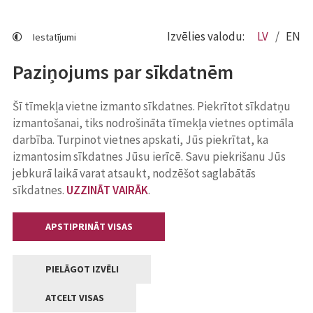
Izvēlies valodu:
LV
EN
Iestatījumi
Paziņojums par sīkdatnēm
Šī tīmekļa vietne izmanto sīkdatnes. Piekrītot sīkdatņu
izmantošanai, tiks nodrošināta tīmekļa vietnes optimāla
darbība. Turpinot vietnes apskati, Jūs piekrītat, ka
izmantosim sīkdatnes Jūsu ierīcē. Savu piekrišanu Jūs
jebkurā laikā varat atsaukt, nodzēšot saglabātās
sīkdatnes.
UZZINĀT VAIRĀK
.
APSTIPRINĀT VISAS
PIELĀGOT IZVĒLI
ATCELT VISAS