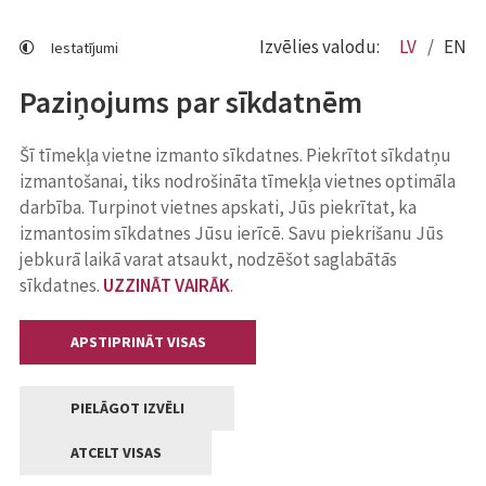
Izvēlies valodu:
LV
EN
Iestatījumi
Paziņojums par sīkdatnēm
Šī tīmekļa vietne izmanto sīkdatnes. Piekrītot sīkdatņu
izmantošanai, tiks nodrošināta tīmekļa vietnes optimāla
darbība. Turpinot vietnes apskati, Jūs piekrītat, ka
izmantosim sīkdatnes Jūsu ierīcē. Savu piekrišanu Jūs
jebkurā laikā varat atsaukt, nodzēšot saglabātās
sīkdatnes.
UZZINĀT VAIRĀK
.
APSTIPRINĀT VISAS
PIELĀGOT IZVĒLI
ATCELT VISAS