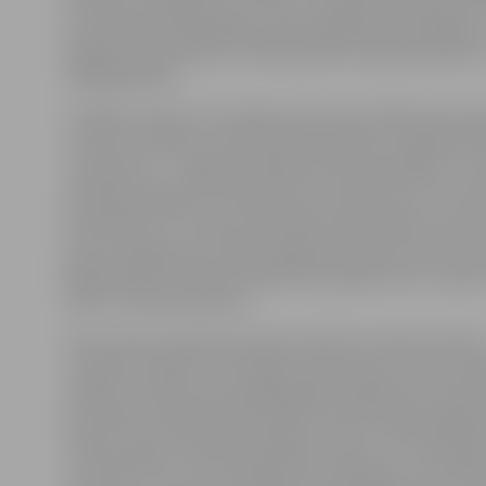
procentiem palielināsies valsts piešķirtais finansējums
papildus tiks piešķirti līdzekļi pētnieciskajai darbībai
tālākizglītībai.
I.Vilkārse stāsta, ka tuvākais darbs būs atbilstoši jaun
statusam sakārtot skolas dokumentāciju, iekļaujot ja
nosaukumu – Jelgavas Spīdolas Valsts ģimnāzija. «Ja
pasūtījuši plāksni ar skolas jauno nosaukumu un ceram
septembrim to izvietot pie ieejas skolā, tāpat mums 
jauni zīmogi, jauns skolas karogs, jāizmaina virkne no
jāpārreģistrē īstenotās izglītības programmas un jāvei
darbi,» stāsta direktore.
Viņa uzsver, ka skolas uzdevums līdz ar statusa maiņu 
turpināt strādāt ar vēl lielāku efektivitāti. «Mums ir j
skolēnu interese par piedāvātajiem izglītības virzieni
personību attīstošas aktivitātes. Viena no galvenajām 
varētu saņemt Valsts ģimnāzijas statusu, ir centrali
rezultāti. Proti, mūsu absolventu eksāmenu rezultātie