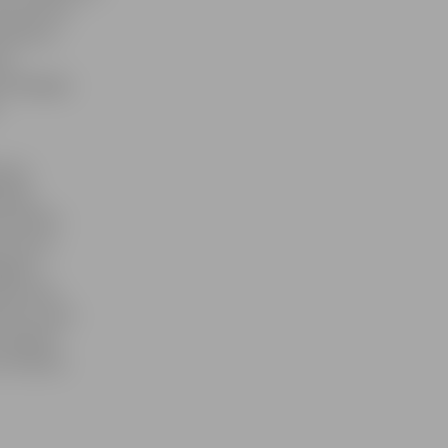
ar pieciem
rektore,
las
d pedagogu
ršanu
dības
ā atbilda
 statusu.
gajiem
tniecisko
šies valsts
 regulāri
arī mācību