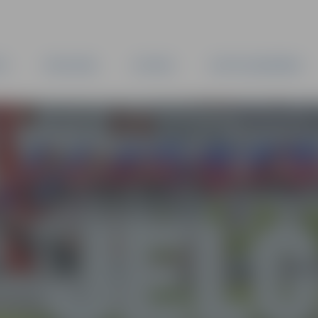
TA
PAŠVALDĪBA
IESTĀDES
KAPITĀLSABIEDRĪBAS