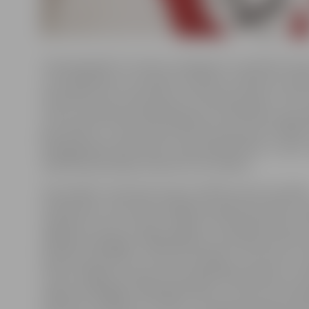
«Esam gandarīti, ka mūsu sasniegumi ir novērtēti vals
un kā Izglītības un zinātnes ministrija, tā Ministru kab
atbalstīja mūsu vēlmi kļūt par Valsts ģimnāziju. Līdz a
statusu palielinās atbildība gan pret skolēniem, gan
gan pilsētu un valsti kopumā. Mums jāturpina strādāt t
pedagoģiskais darbs būtu maksimāli efektīvs,» atzīst
Spīdolas ģimnāzijas direktore Ilze Vilkārse.
Viņa skaidro, ka jaunais statuss mācību procesu būtisk
neietekmēs, vien skolai obligāta prasība būs pildīt m
izglītības centra funkciju reģionā. «Patiesībā mēs jau l
pildījām pedagogu tālākizglītības metodiskā centra f
daloties pieredzē ar citiem skolotājiem, taču līdz ar 
tā būs obligāta prasība. Mums jāpiedalās pilsētas un 
reģiona pedagogu tālākizglītošanā, un mēs tam esam 
direktore, piebilstot, ka līdz ar izmaiņām skolai par d