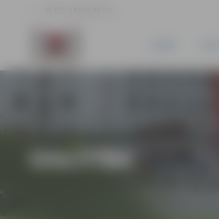
25.8 °C, 1.6 m/s, 62.7 %
JAUNUMI
PILSĒ
IZGLĪTĪBA