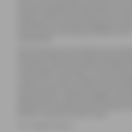
desmit procentiem augstākiem nekā vidēji valstī un p
procentiem augstākiem nekā vidēji reģionā,» stāsta di
piebilstot: lai šādu rezultātu sasniegtu, būtisks ir sko
nodrošinājums ar profesionāliem pedagogiem. Šobrī
kolektīvs jaunajam mācību gadam ģimnāzijā ir pilnībā
nokomplektēts.
Ministru kabinets par Valsts ģimnāzijas statusa piešķi
Spīdolas ģimnāzijai lēma pēc Jelgavas pilsētas pašval
ierosinājuma, jo Spīdolas ģimnāzija jau līdzšinējā darb
visiem kritērijiem, lai pretendētu uz Valsts ģimnāzijas
Turklāt skolai ir arī augsti sasniegumi darbā ar talantī
skolēniem, par ko liecina viņu panākumi zinātniski pē
darbu konferencēs, vairāki skolas pedagogi ir iesaistīju
izglītības politikas un izglītības stratēģijas veidošanā,
piedalās valsts centralizēto eksāmenu vērtēšanā, kā 
līdzekļu un metodisko materiālu izstrādē.
Foto: «Jelgavas Vēstnesis»