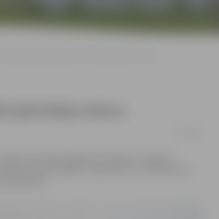
Spīdolas ģimnāzijai piešķirts Valsts ģimnāzijas statuss
sts ģimnāzijas statuss
21/08/2018
 zinātnes ministrijas sagatavoto rīkojumu Jelgavas
. Rīkojums stāsies spēkā 1. septembrī, un tas nozīmē, ka
ts ģimnāzija.