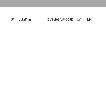
Izvēlies valodu:
LV
EN
Iestatījumi
Lapas karte
Viegli lasīt