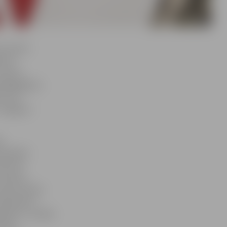
ts līmenī
inets
r jauno
 pedagogiem,
ā, lai
 Jelgavas
i
etodiskā
īdz šim
unkciju,
statusa maiņu
plānošanas
gatavi,» norāda
esmit