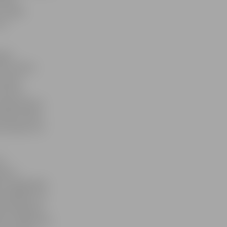
, tāpat
 un
ajam
uno skolas
u esam
 līdz 1.
nepieciešami
rmatīvo aktu,
c daudzi citi
ir
ānotur
em, jāpiedāvā
prasībām, lai
zēto eksāmenu
m ir jābūt par