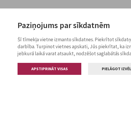
Paziņojums par sīkdatnēm
Šī tīmekļa vietne izmanto sīkdatnes. Piekrītot sīkdat
darbība. Turpinot vietnes apskati, Jūs piekrītat, ka i
jebkurā laikā varat atsaukt, nodzēšot saglabātās sīkd
APSTIPRINĀT VISAS
PIELĀGOT IZVĒL
Kontakti
Jelgavas valstp