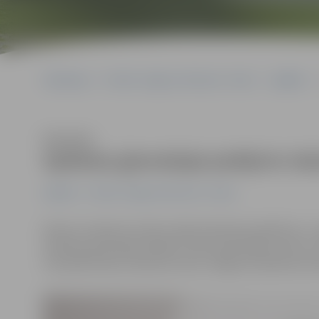
Sākumlapa
Portāla “Jelgavas Vēstnesis” arhīvs
Izglītība
Klausīties
Spīdolas ģimnāzijai piešķirts Val
Izglītība
Portāla “Jelgavas Vēstnesis” arhīvs
Ministru kabinets šodien sēdē atbalstīja Izglītības un
Spīdolas ģimnāzijai piešķirt Valsts ģimnāzijas statusu
turpmāk skolas nosaukums būs Jelgavas Spīdolas Vals