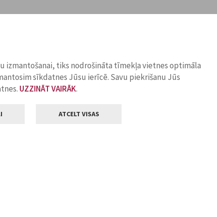
ņu izmantošanai, tiks nodrošināta tīmekļa vietnes optimāla
zmantosim sīkdatnes Jūsu ierīcē. Savu piekrišanu Jūs
atnes.
UZZINĀT VAIRĀK
.
I
ATCELT VISAS
Klientu apkalpošana
ilsētas pašvaldība
Darba laiks