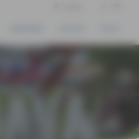
LV
EN
Iestatījumi
UZŅĒMĒJDARBĪBA
PAKALPOJUMI
KONTAKTI